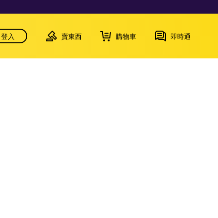
登入
賣東西
購物車
即時通