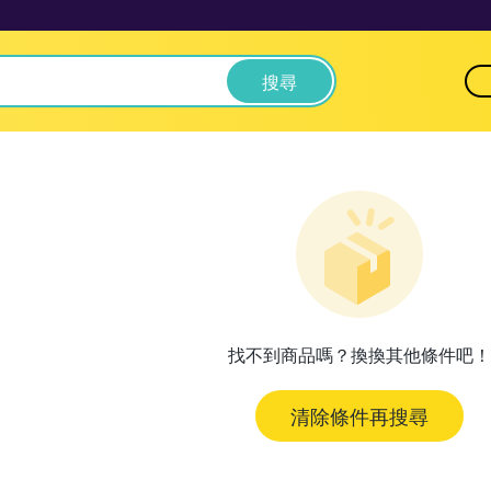
搜尋
找不到商品嗎？換換其他條件吧！
清除條件再搜尋