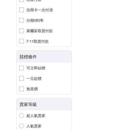
信用卡一次付清
分期0利率
萊爾富取貨付款
7-11取貨付款
競標條件
可立即結標
一元起標
無底價
賣家等級
超人氣賣家
人氣賣家