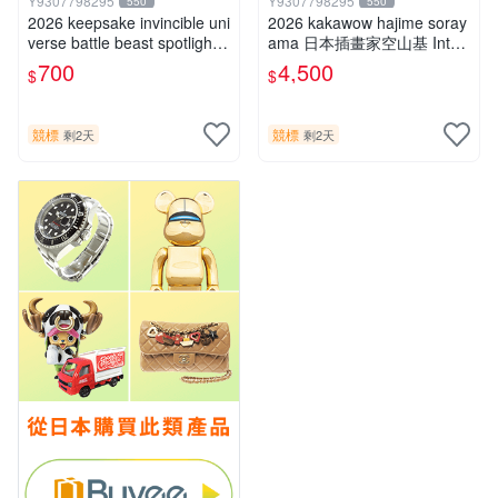
Y9307798295
Y9307798295
550
550
2026 keepsake invincible uni
2026 kakawow hajime soray
verse battle beast spotlight
ama 日本插畫家空山基 Inter
戰鬥野獸簽名盒卡
national國際版官方收藏簽名
700
4,500
$
$
盒卡
競標
競標
剩2天
剩2天