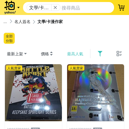
文學/卡漫
登
作家
名人簽名
文學/卡漫作家
全部
分類
最新上架
價格
最高人氣
人氣賣家
人氣賣家