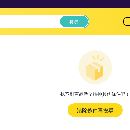
搜尋
找不到商品嗎？換換其他條件吧！
清除條件再搜尋