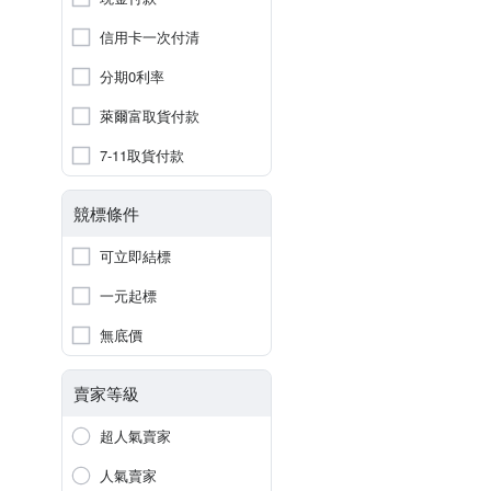
信用卡一次付清
分期0利率
萊爾富取貨付款
7-11取貨付款
競標條件
可立即結標
一元起標
無底價
賣家等級
超人氣賣家
人氣賣家