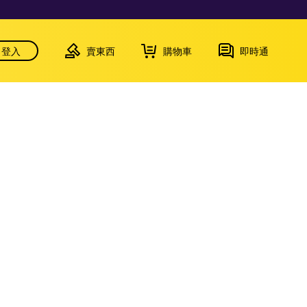
登入
賣東西
購物車
即時通