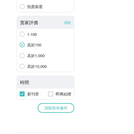
拍賣新星
賣家評價
清除
1-100
高於100
高於1,000
高於10,000
時間
新刊登
即將結標
清除所有條件