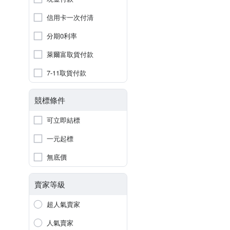
信用卡一次付清
分期0利率
萊爾富取貨付款
7-11取貨付款
競標條件
可立即結標
一元起標
無底價
賣家等級
超人氣賣家
人氣賣家