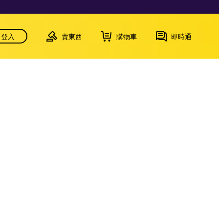
登入
賣東西
購物車
即時通