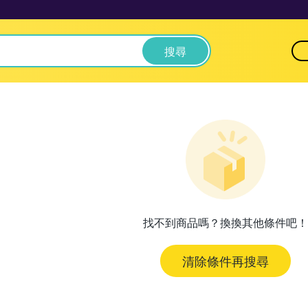
搜尋
找不到商品嗎？換換其他條件吧！
清除條件再搜尋