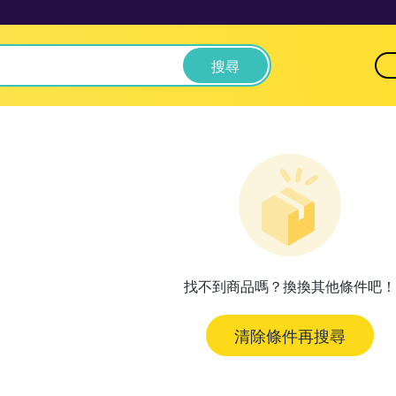
搜尋
找不到商品嗎？換換其他條件吧！
清除條件再搜尋