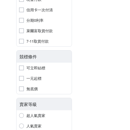
信用卡一次付清
分期0利率
萊爾富取貨付款
7-11取貨付款
競標條件
可立即結標
一元起標
無底價
賣家等級
超人氣賣家
人氣賣家