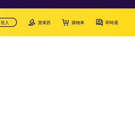
登入
賣東西
購物車
即時通