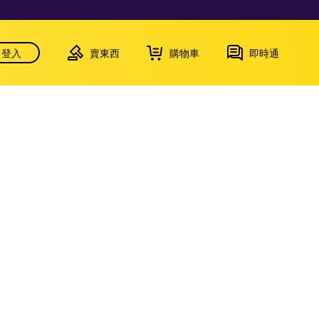
登入
賣東西
購物車
即時通