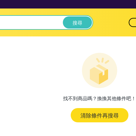
搜尋
找不到商品嗎？換換其他條件吧！
清除條件再搜尋