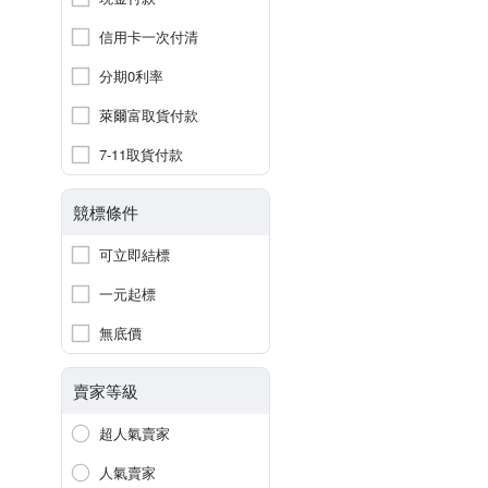
信用卡一次付清
分期0利率
萊爾富取貨付款
7-11取貨付款
競標條件
可立即結標
一元起標
無底價
賣家等級
超人氣賣家
人氣賣家