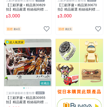
三顧茅廬藝術古董拍賣
三顧茅廬藝術古董拍賣
2073
2073
【三顧茅廬 • 精品第30829
【三顧茅廬 • 精品第30670
拍】精品嚴選 粉絲福利標 日
拍】精品嚴選 粉絲福利標 日
本動漫大師 車田正美簽名照
本動漫大師 車田正美簽名照
3,000
3,000
$
$
片《聖鬥士星矢》！ 特惠起
片《聖鬥士星矢》！ 特惠起
標 無底價
標 無底價
競標
競標
剩4天
剩2天
超人氣賣家
收藏品
三顧茅廬藝術古董拍賣
2073
【三顧茅廬 • 精品第30955
拍】精品嚴選 粉絲福利標 日
本動漫大師 車田正美簽名照