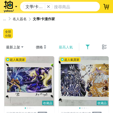
文學/卡漫
登
作家
名人簽名
文學/卡漫作家
全部
分類
最新上架
價格
最高人氣
超人氣賣家
超人氣賣家
收藏品
收藏品