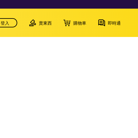
登入
賣東西
購物車
即時通