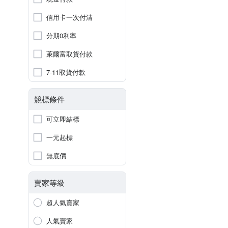
信用卡一次付清
分期0利率
萊爾富取貨付款
7-11取貨付款
競標條件
可立即結標
一元起標
無底價
賣家等級
超人氣賣家
人氣賣家