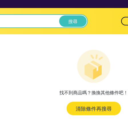
搜尋
找不到商品嗎？換換其他條件吧！
清除條件再搜尋