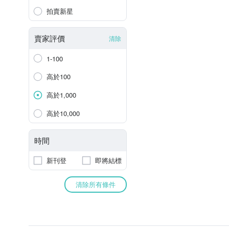
拍賣新星
賣家評價
清除
1-100
高於100
高於1,000
高於10,000
時間
新刊登
即將結標
清除所有條件