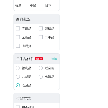
香港
中國
日本
商品狀況
直購品
競標品
全新品
二手品
有現貨
二手品條件
清除
NEW
福利品
近全新
八成新
出清品
收藏品
付款方式
現金付款