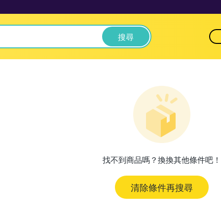
搜尋
找不到商品嗎？換換其他條件吧！
清除條件再搜尋