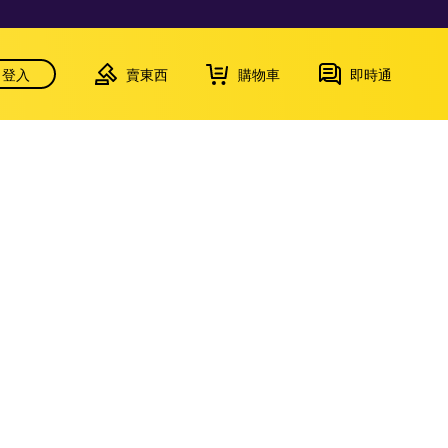
登入
賣東西
購物車
即時通