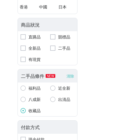
香港
中國
日本
商品狀況
直購品
競標品
全新品
二手品
有現貨
二手品條件
清除
NEW
福利品
近全新
八成新
出清品
收藏品
付款方式
現金付款