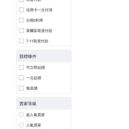
信用卡一次付清
分期0利率
萊爾富取貨付款
7-11取貨付款
競標條件
可立即結標
一元起標
無底價
賣家等級
超人氣賣家
人氣賣家