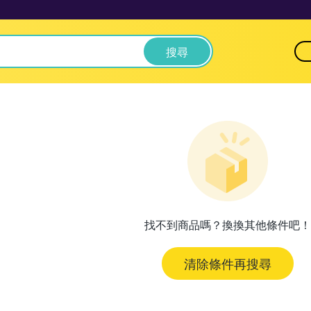
搜尋
找不到商品嗎？換換其他條件吧！
清除條件再搜尋