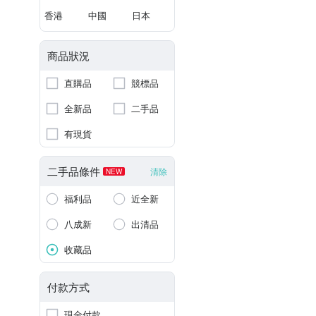
香港
中國
日本
商品狀況
直購品
競標品
全新品
二手品
有現貨
二手品條件
清除
NEW
福利品
近全新
八成新
出清品
收藏品
付款方式
現金付款