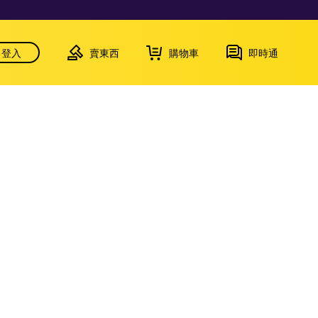
登入
賣東西
購物車
即時通