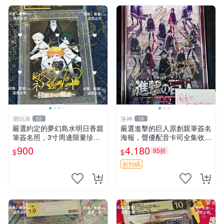
潮玩港
洛神
52
19
嚴選約定的夢幻島水明日香親
嚴選進擊的巨人原創親筆簽名
筆簽名照，3寸周邊限量珍藏
海報，聲優配音卡司全集收藏
紙質佳 附卡磚 約定的夢幻島
推薦 艾倫、三笠、阿明、埃
900
4,180
95折
$
$
筆記本 名人照
爾文巨細靡遺肖像照
折扣碼