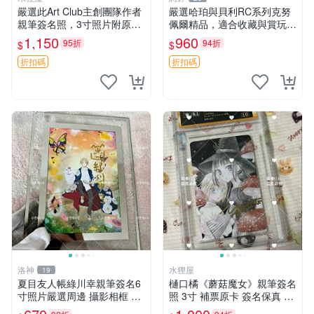
嚴選此Art Club主創團隊作者
嚴選哈珀與貝利RC系列克努
親筆簽名照，3寸照片附原裝
佩爾精品，適合收藏與賞玩 R
卡磚。收藏級面簽照，適合藝
C 玩具 陶瓷
1,150
960
95折
94折
$
$
術愛好者收藏與展示。 3寸
簽名 照片
折扣碼
折扣碼
洛神
水狸屋
19
夏目友人帳綠川幸親筆簽名6
樋口橘《蘑菇魔女》親筆簽名
寸照片嚴選周邊 攝影相框 網
照 3寸 補票原卡 簽名保真 收
路認證 夏目友人帳收藏 簽名
藏推薦 蘑菇魔女 樋口橘 照片