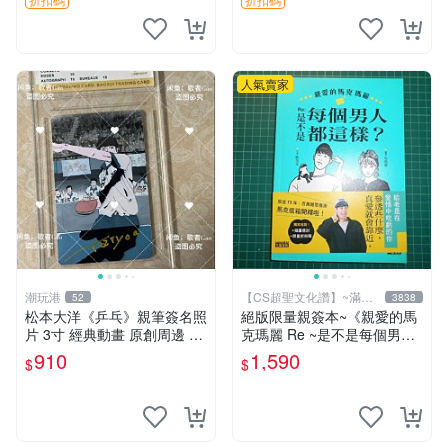
簽名卡 桐崎千棘
人氣賣家
潮玩港
【CS超聖文化讚】~滿千
52
3838
元送運
松本大洋《乒乓》親筆簽名照
絕版限量親簽本~《親愛的馬
片 3寸 經典動畫 原創周邊 經
克瑪麗 Re ~是不是每個男人
典動漫 周邊收藏 照片卡磚
都這樣？（附贈快速通關信
910
1,590
$
$
封）》附書腰 歐馬克 吳瑪麗
繪三采 書新