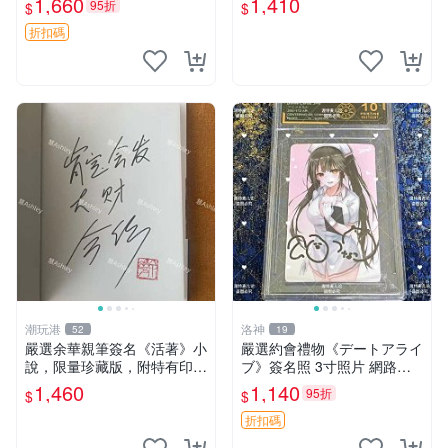
1,660
1,410
95折
$
$
家原創 約3x5.5cm 簽名版 國
際帶回國 東京Revengers
折扣碼
潮玩港
洛神
52
19
嚴選余華親筆簽名《活著》小
嚴選約會禮物《デートアライ
說，限量珍藏版，附特有印
ブ》簽名照 3寸照片 網路原
章。 活著 小說 簽名書
圖 實物美 希望與你見面 デー
1,460
1,140
95折
$
$
トアライブ 簽名照 收藏品
折扣碼