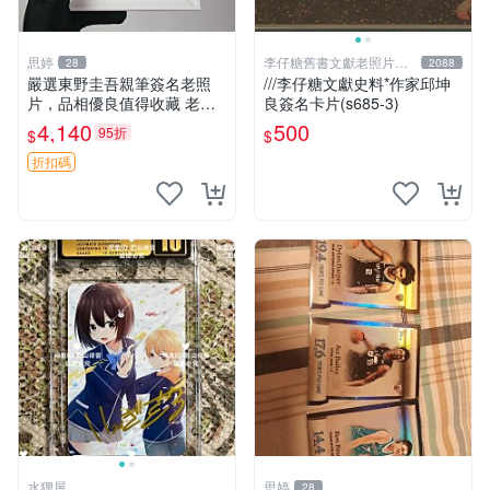
思婷
李仔糖舊書文獻老照片名
28
2088
人收藏館
嚴選東野圭吾親筆簽名老照
///李仔糖文獻史料*作家邱坤
片，品相優良值得收藏 老照
良簽名卡片(s685-3)
片 署名 字畫 限量版
4,140
500
95折
$
$
折扣碼
水狸屋
思婷
28