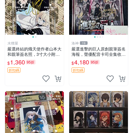
水狸屋
洛神
19
嚴選終結的熾天使作者山本大
嚴選進擊的巨人原創親筆簽名
和親筆簽名照，3寸大小附原
海報，聲優配音卡司全集收藏
裝卡磚 終結的熾天使 簽名照
推薦 艾倫、三笠、阿明、埃
1,360
4,180
95折
95折
$
$
片 親筆簽名周邊
爾文巨細靡遺肖像照
折扣碼
折扣碼