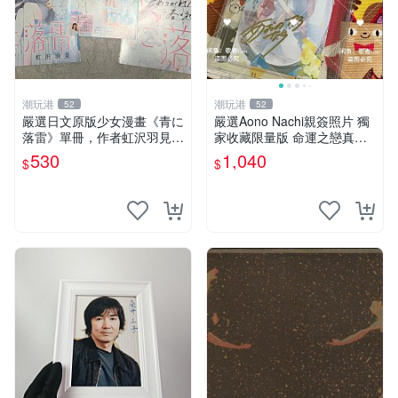
潮玩港
潮玩港
52
52
嚴選日文原版少女漫畫《青に
嚴選Aono Nachi親簽照片 獨
落雷》單冊，作者虹沢羽見精
家收藏限量版 命運之戀真跡
心創作，封面藍玫瑰情侶插畫
簽名 命運之戀 親簽照 愛的告
530
1,040
$
$
唯美動人， STORY 32 及カ
白
ラー41P 精彩內容，品相良
好如新。少女