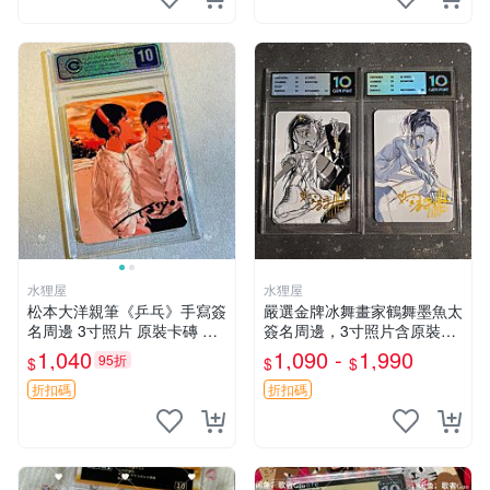
水狸屋
水狸屋
松本大洋親筆《乒乓》手寫簽
嚴選金牌冰舞畫家鶴舞墨魚太
名周邊 3寸照片 原裝卡磚 收
簽名周邊，3寸照片含原裝卡
藏好物 乒乓 The Animation
磚。收藏自用，面簽確保證
1,040
1,090 -
1,990
95折
$
$
$
松本大洋 簽名 周邊 注記：此
實。 冰舞 簽名 周邊
商品為作者親筆簽名，附原
折扣碼
折扣碼