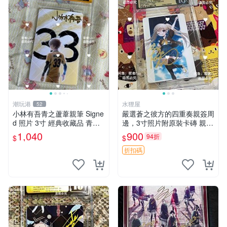
潮玩港
水狸屋
52
小林有吾青之蘆葦親筆 Signe
嚴選蒼之彼方的四重奏親簽周
d 照片 3寸 經典收藏品 青之
邊，3寸照片附原裝卡磚 親簽
蘆葦限量版 周邊 相框裝裱 青
照 收藏級 影印品 杜蕾斯相紙
1,040
900
94折
$
$
之蘆葦 簽名照 小林有吾
質地 限量版 Aokana Four Rh
ythm 藍光紀念照 簽名
折扣碼