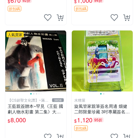
670
1,000
92折
94折
$
$
照 6寸
折扣碼
折扣碼
人氣賣家
【CS超聖文化讚】~滿千
水狸屋
3838
元送運
王藍親簽贈本~罕見《王藍 國
旋風管家親筆簽名周邊 畑健
劇人物水彩畫 第二集》大本
二郎限量珍藏 3吋專屬簽名照
【 CS超聖文化讚】
日本正版中古 正規卡磚附送
8,000
1,120
95折
$
$
旋風管家 畑健二郎 簽名照
折扣碼