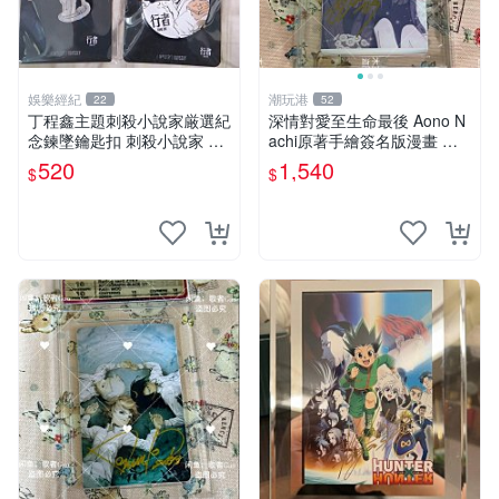
娛樂經紀
潮玩港
22
52
丁程鑫主題刺殺小說家厳選紀
深情對愛至生命最後 Aono N
念鍊墜鑰匙扣 刺殺小說家 丁
achi原著手繪簽名版漫畫 親
程鑫 鍊墜
筆簽名限定收藏 命終不渝之
520
1,540
$
$
戀情 漫畫珍藏品