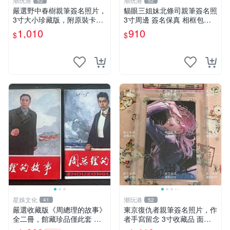
潮玩港
潮玩港
52
52
嚴選野中春樹親筆簽名照片，
貓眼三姐妹北條司親筆簽名照
3寸大小珍藏版，附原裝卡
3寸周邊 簽名保真 相框包裝
磚。青春探偵迷必收！ 青春
貓眼三姐妹 北條司 周邊 貓眼
1,010
910
$
$
時代、探案主題 現場簽名照
三姐妹 簽名照 包裝相框
收藏品
星娛文化
潮玩港
41
52
嚴選收藏版《周總理的故事》
東京復仇者親筆簽名照片，作
全二冊，館藏珍品僅此套 周
者手寫留念 3寸收藏品 面簽
總理 故事 紀念畫冊
珍藏 東京裡ベンジャーズ 畫