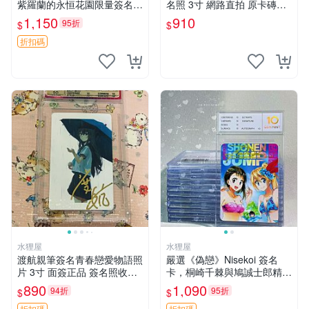
紫羅蘭的永恒花園限量簽名
名照 3寸 網路直拍 原卡磚包
卡，3寸帶原裝卡磚 日本中古
裝 發行限量 規格精細 收藏推
1,150
910
95折
$
$
收藏推薦 薇爾莉特 曜佳奈 筆
薦 yo-tsuba 簽名照 四葉妹妹
記本
收藏版
折扣碼
水狸屋
水狸屋
渡航親筆簽名青春戀愛物語照
嚴選《偽戀》Nisekoi 簽名
片 3寸 面簽正品 簽名照收藏
卡，桐崎千棘與鳩誠士郎精美
推薦 電腦 動畫 原創漫畫
周邊，3寸日版中古帶原裝卡
890
1,090
94折
95折
$
$
磚，國內直郵 偽戀 Nisekoi
折扣碼
折扣碼