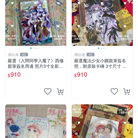
潮玩港
潮玩港
52
52
嚴選《入間同學入魔了》西修
嚴選魔法少女小圓親筆簽名
親筆簽名周邊 照片3寸全新含
照，附原裝卡磚 3寸尺寸 親
卡磚 收藏推薦 鏡像照片 周邊
簽紀念品 小圓周邊 畫集 監督
910
910
$
$
收藏
親筆