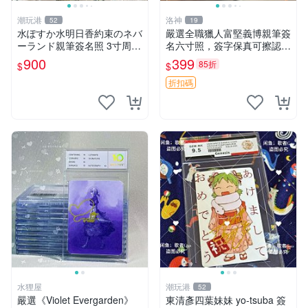
潮玩港
洛神
52
19
水ぽすか水明日香約束のネバ
嚴選全職獵人富堅義博親筆簽
ーランド親筆簽名照 3寸周邊
名六寸照，簽字保真可擦認，
照片 面簽正品 簽名照周邊
全新收藏好物，限量發售 全
900
399
85折
$
$
職獵人 富堅義博 簽名照片
折扣碼
水狸屋
潮玩港
52
嚴選《Violet Evergarden》
東清彥四葉妹妹 yo-tsuba 簽