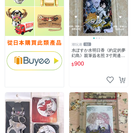
潮玩港
52
水ぽすか水明日香《約定的夢
幻島》親筆簽名照 3寸周邊照
片 簽名真跡 約束のネバーラ
900
$
ンド 周邊 照片收藏 水明日香
網路握手會簽名周邊 照片