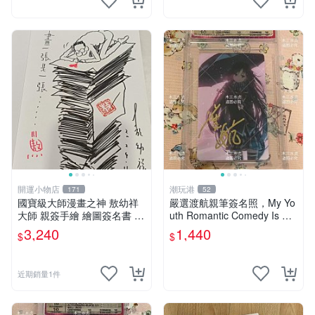
開運小物店
潮玩港
171
52
國寶級大師漫畫之神 敖幼祥
嚴選渡航親筆簽名照，My Yo
大師 親簽手繪 繪圖簽名書 機
uth Romantic Comedy Is Wr
會難得敖大師一輩子繪圖創作
ong限量收藏版 青春戀愛物語
3,240
1,440
$
$
多年有一句老師最金典名言
原創 漫畫周邊
「畫一張是一張」圖
近期銷量1件