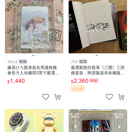
潮玩港
思婷
52
28
藤原ひろ親筆簽名周邊推薦
嚴選劉慈欣親筆《三體》三部
會長大人珍藏照3英寸嚴選女
曲套裝，附原版簽名收藏版
仆紀念品 面簽收藏 會長大人
三體 規格完整 網拍無疑真品
1,440
2,360
95折
$
$
簽名照 女仆照 面簽收藏
收藏推薦 《三體》全系列親
筆簽名版 電影原著珍藏必備
折扣碼
劉慈欣 《三體》