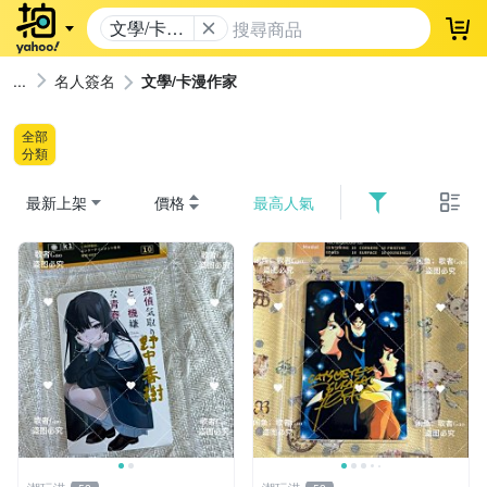
文學/卡漫
登
作家
名人簽名
文學/卡漫作家
全部
分類
最新上架
價格
最高人氣