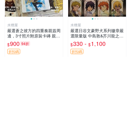
水狸屋
水狸屋
嚴選蒼之彼方的四重奏親簽周
嚴選日谷文豪野犬系列徽章嚴
邊，3寸照片附原裝卡磚 親簽
選限量版 中島敦&芥川龍之介
照 收藏級 影印品 杜蕾斯相紙
&太宰治&中原中也&國木田獨
900
330 -
1,100
94折
$
$
$
質地 限量版 Aokana Four Rh
步&江戶川亂步&谷崎潤一郎&
ythm 藍光紀念照 簽名
宮澤賢治官方正品 標芥川中
折扣碼
折扣碼
島太宰原