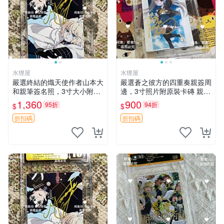
水狸屋
水狸屋
嚴選終結的熾天使作者山本大
嚴選蒼之彼方的四重奏親簽周
和親筆簽名照，3寸大小附原
邊，3寸照片附原裝卡磚 親簽
裝卡磚 終結的熾天使 簽名照
照 收藏級 影印品 杜蕾斯相紙
1,360
900
95折
94折
$
$
片 親筆簽名周邊
質地 限量版 Aokana Four Rh
ythm 藍光紀念照 簽名
折扣碼
折扣碼