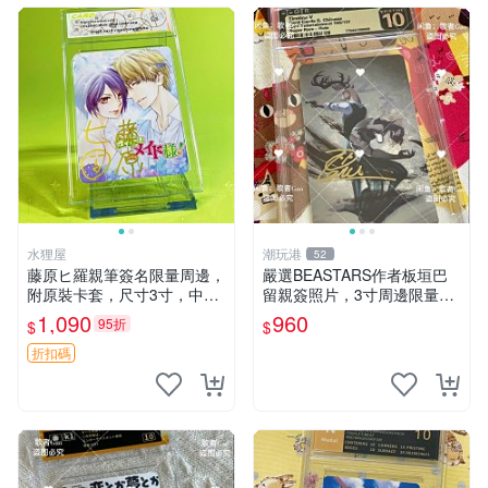
水狸屋
潮玩港
52
藤原ヒ羅親筆簽名限量周邊，
嚴選BEASTARS作者板垣巴
附原裝卡套，尺寸3寸，中古
留親簽照片，3寸周邊限量收
輕瑕 會長大人 親筆 簽名 周
藏 BEASTARS 作者 經典 細
1,090
960
95折
$
$
邊 卡套 3寸 中古初瑕
節收藏
折扣碼