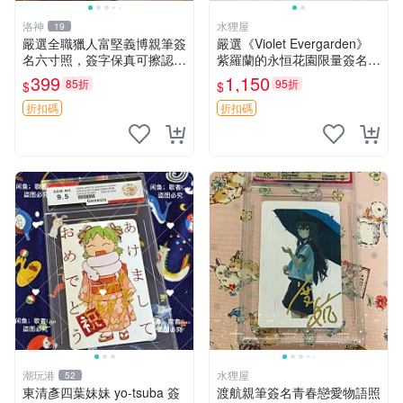
洛神
水狸屋
19
嚴選全職獵人富堅義博親筆簽
嚴選《Violet Evergarden》
名六寸照，簽字保真可擦認，
紫羅蘭的永恒花園限量簽名
全新收藏好物，限量發售 全
卡，3寸帶原裝卡磚 日本中古
399
1,150
85折
95折
$
$
職獵人 富堅義博 簽名照片
收藏推薦 薇爾莉特 曜佳奈 筆
記本
折扣碼
折扣碼
潮玩港
水狸屋
52
東清彥四葉妹妹 yo-tsuba 簽
渡航親筆簽名青春戀愛物語照