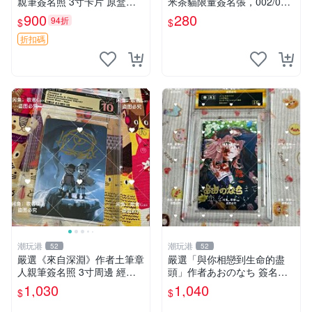
親筆簽名照 3寸卡片 原盒保
米茶貓限量簽名張，002/003
証 現場直拍 精確關鍵詞：Pa
珍藏版，首賣難得機會 夢境
900
280
94折
$
$
nty Stocking 周邊 照片
愛麗絲 米茶貓 限量簽名
折扣碼
潮玩港
潮玩港
52
52
嚴選《來自深淵》作者土筆章
嚴選「與你相戀到生命的盡
人親筆簽名照 3寸周邊 經典
頭」作者あおのなち 簽名照
卡磚 相片拍賣 深淵 Made in
片 3寸原裝卡磚 親筆簽名照
1,030
1,040
$
$
Abyss 土筆章人 照片
收藏佳品 周邊限定 照片拍賣