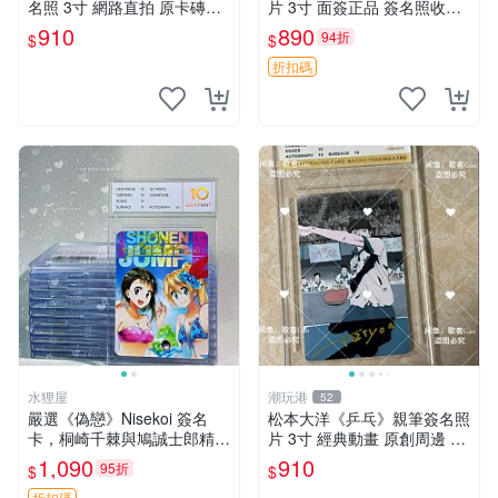
名照 3寸 網路直拍 原卡磚包
片 3寸 面簽正品 簽名照收藏
裝 發行限量 規格精細 收藏推
推薦 電腦 動畫 原創漫畫
910
890
94折
$
$
薦 yo-tsuba 簽名照 四葉妹妹
收藏版
折扣碼
水狸屋
潮玩港
52
嚴選《偽戀》Nisekoi 簽名
松本大洋《乒乓》親筆簽名照
卡，桐崎千棘與鳩誠士郎精美
片 3寸 經典動畫 原創周邊 經
周邊，3寸日版中古帶原裝卡
典動漫 周邊收藏 照片卡磚
1,090
910
95折
$
$
磚，國內直郵 偽戀 Nisekoi
折扣碼