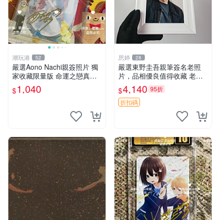
潮玩港
思婷
52
28
嚴選Aono Nachi親簽照片 獨
嚴選東野圭吾親筆簽名老照
家收藏限量版 命運之戀真跡
片，品相優良值得收藏 老照
簽名 命運之戀 親簽照 愛的告
片 署名 字畫 限量版
1,040
4,140
95折
$
$
白
折扣碼