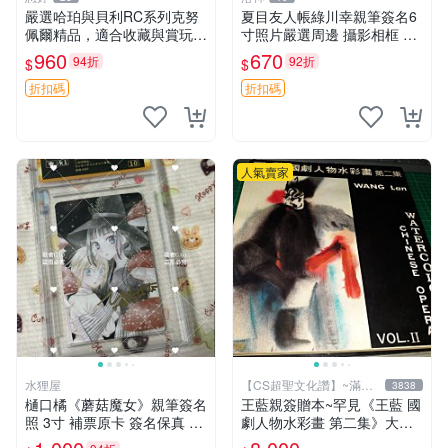
嚴選哈珀與貝利RC系列克努
夏目友人帳綠川幸親筆簽名6
佩爾精品，適合收藏與賞玩 R
寸照片嚴選周邊 攝影相框 網
C 玩具 陶瓷
路認證 夏目友人帳收藏 簽名
960
670
94折
92折
$
$
照 6寸
折扣碼
折扣碼
人氣賣家
水狸屋
【CS超聖文化讚】~滿千
3838
元送運
樋口橘《蘑菇魔女》親筆簽名
王藍親簽贈本~罕見《王藍 國
照 3寸 補票原卡 簽名保真 收
劇人物水彩畫 第二集》大本
藏推薦 蘑菇魔女 樋口橘 照片
【 CS超聖文化讚】