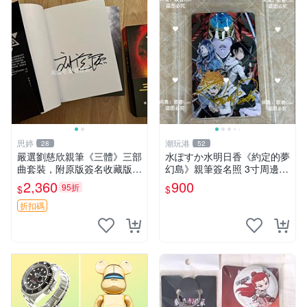
思婷
潮玩港
28
52
嚴選劉慈欣親筆《三體》三部
水ぽすか水明日香《約定的夢
曲套裝，附原版簽名收藏版
幻島》親筆簽名照 3寸周邊照
三體 規格完整 網拍無疑真品
片 簽名真跡 約束のネバーラ
2,360
900
95折
$
$
收藏推薦 《三體》全系列親
ンド 周邊 照片收藏 水明日香
筆簽名版 電影原著珍藏必備
網路握手會簽名周邊 照片
折扣碼
劉慈欣 《三體》