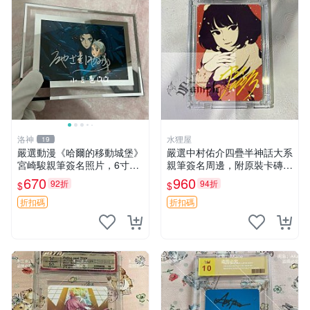
洛神
水狸屋
19
嚴選動漫《哈爾的移動城堡》
嚴選中村佑介四疊半神話大系
宮崎駿親筆簽名照片，6寸含
親筆簽名周邊，附原裝卡磚
框珍藏版 哈爾的移動城堡 簽
亞克力照片 3寸大小 簽名照
670
960
92折
94折
$
$
名照 公仔周邊
收藏級 周邊商品
折扣碼
折扣碼