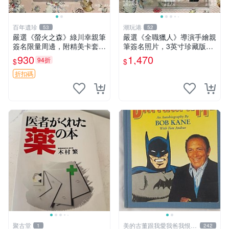
百年遺珍
潮玩港
53
52
嚴選《螢火之森》綠川幸親筆
嚴選《全職獵人》導演手繪親
簽名限量周邊，附精美卡套收
筆簽名照片，3英寸珍藏版周
藏 螢火之森 親筆簽名 周邊收
邊 HUNTER×HUNTER 罕見
930
1,470
94折
$
$
藏
收藏 親筆簽名周邊 尤利
折扣碼
聚古堂
美的古董跟我愛我爸我恨壞
1
242