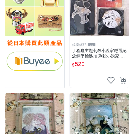
娛樂經紀
22
丁程鑫主題刺殺小說家厳選紀
念鍊墜鑰匙扣 刺殺小說家 丁
程鑫 鍊墜
520
$