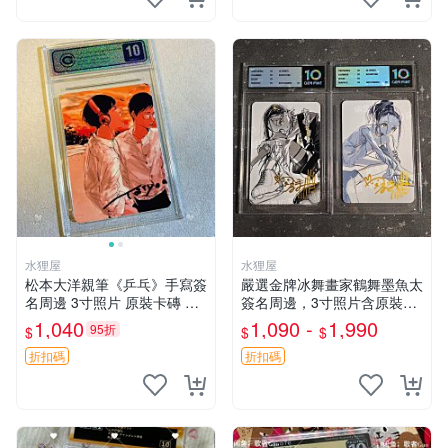
水狸屋
水狸屋
松本大洋親筆《乒乓》手寫簽
嚴選金牌冰舞畫家鶴舞墨魚太
名周邊 3寸照片 原裝卡磚 收
簽名周邊，3寸照片含原裝卡
藏好物 乒乓 The Animation
磚。收藏自用，面簽確保證
1,040
1,090 -
1,990
95折
$
$
$
松本大洋 簽名 周邊 注記：此
實。 冰舞 簽名 周邊
商品為作者親筆簽名，附原
折扣碼
折扣碼