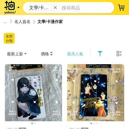
文學/卡漫
登
作家
名人簽名
文學/卡漫作家
全部
分類
最新上架
價格
最高人氣