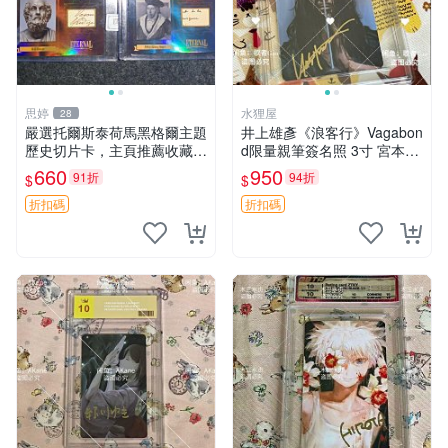
思婷
水狸屋
28
嚴選托爾斯泰荷馬黑格爾主題
井上雄彥《浪客行》Vagabon
歷史切片卡，主頁推薦收藏更
d限量親筆簽名照 3寸 宮本武
多親拆好卡 歷史切片卡 托爾
藏周邊 含原裝卡磚 經典收藏
660
950
91折
94折
$
$
斯泰 荷馬 黑格爾
品
折扣碼
折扣碼