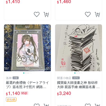
1,410
1,460
$
$
家原創 約3x5.5cm 簽名版 國
際帶回國 東京Revengers
洛神
開運小物店
19
171
嚴選約會禮物《デートアライ
國寶級大師漫畫之神 敖幼祥
ブ》簽名照 3寸照片 網路原
大師 親簽手繪 繪圖簽名書 機
圖 實物美 希望與你見面 デー
會難得敖大師一輩子繪圖創作
1,140
3,240
95折
$
$
トアライブ 簽名照 收藏品
多年有一句老師最金典名言
「畫一張是一張」圖
折扣碼