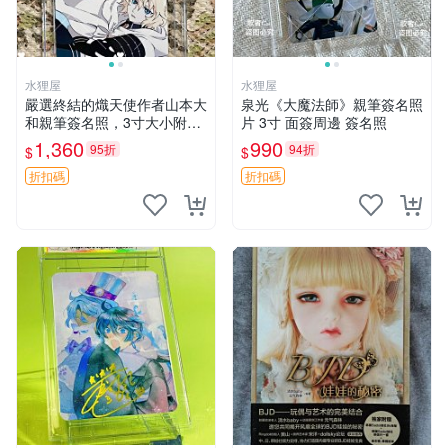
水狸屋
水狸屋
嚴選終結的熾天使作者山本大
泉光《大魔法師》親筆簽名照
和親筆簽名照，3寸大小附原
片 3寸 面簽周邊 簽名照
裝卡磚 終結的熾天使 簽名照
1,360
990
95折
94折
$
$
片 親筆簽名周邊
折扣碼
折扣碼