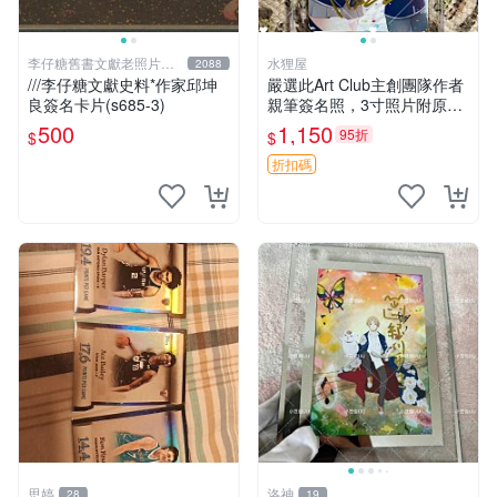
李仔糖舊書文獻老照片名
水狸屋
2088
人收藏館
///李仔糖文獻史料*作家邱坤
嚴選此Art Club主創團隊作者
良簽名卡片(s685-3)
親筆簽名照，3寸照片附原裝
卡磚。收藏級面簽照，適合藝
500
1,150
95折
$
$
術愛好者收藏與展示。 3寸
簽名 照片
折扣碼
思婷
洛神
28
19