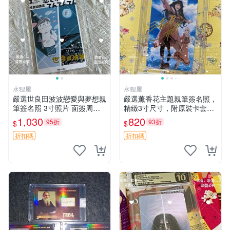
水狸屋
水狸屋
嚴選世良田波波戀愛與夢想親
嚴選薰香花主題親筆簽名照，
筆簽名照 3寸照片 面簽周邊
精緻3寸尺寸，附原裝卡套。
照片卡磚
收藏級品相，值得珍藏。 薰
1,030
820
95折
93折
$
$
香花 花卉 照片
折扣碼
折扣碼