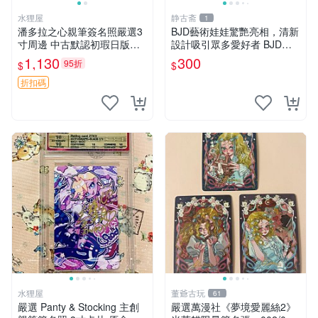
水狸屋
静古斋
1
潘多拉之心親筆簽名照嚴選3
BJD藝術娃娃驚艷亮相，清新
寸周邊 中古默認初瑕日版含
設計吸引眾多愛好者 BJD娃
原裝卡磚 潘多拉之心 網購 周
娃、編織藝術、創意收藏
1,130
300
95折
$
$
邊 署名照
折扣碼
水狸屋
董爺古玩
61
嚴選 Panty & Stocking 主創
嚴選萬漫社《夢境愛麗絲2》