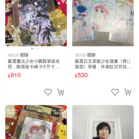
潮玩港
潮玩港
52
52
嚴選魔法少女小圓親筆簽名
嚴選日文原版少女漫畫《青に
照，附原裝卡磚 3寸尺寸 親
落雷》單冊，作者虹沢羽見精
簽紀念品 小圓周邊 畫集 監督
心創作，封面藍玫瑰情侶插畫
910
530
$
$
親筆
唯美動人， STORY 32 及カ
ラー41P 精彩內容，品相良
好如新。少女