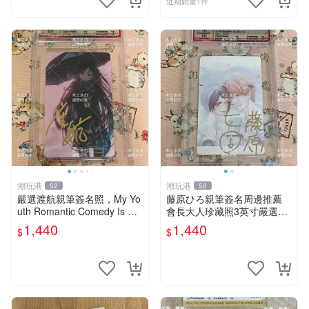
近期銷量1件
潮玩港
潮玩港
52
52
嚴選渡航親筆簽名照，My Yo
藤原ひろ親筆簽名周邊推薦
uth Romantic Comedy Is Wr
會長大人珍藏照3英寸嚴選女
ong限量收藏版 青春戀愛物語
仆紀念品 面簽收藏 會長大人
1,440
1,440
$
$
原創 漫畫周邊
簽名照 女仆照 面簽收藏