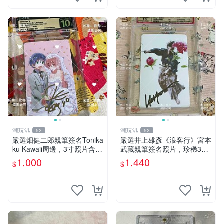
潮玩港
潮玩港
52
52
嚴選畑健二郎親筆簽名Tonika
嚴選井上雄彥《浪客行》宮本
ku Kawaii周邊，3寸照片含原
武藏親筆簽名照片，珍稀3英
裝卡匣。收藏家直供，保真可
寸國外直帶原圖實物 浪客行
1,000
1,440
$
$
靠。 Tonikaku Kawaii 畑健二
紙質 簽名 宮本武藏
郎 親筆簽名周