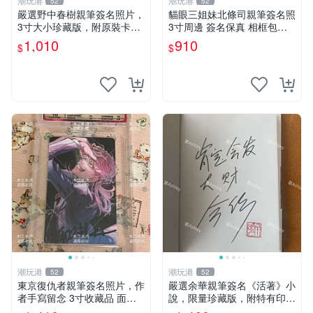
潮玩港
潮玩港
52
52
嚴選野中春樹親筆簽名照片，
貓眼三姐妹北條司親筆簽名照
3寸大小珍藏版，附原裝卡
3寸周邊 簽名保真 相框包裝
磚。青春探偵迷必收！ 青春
貓眼三姐妹 北條司 周邊 貓眼
1,010
910
$
$
時代、探案主題 現場簽名照
三姐妹 簽名照 包裝相框
收藏品
潮玩港
潮玩港
52
52
東京復仇者親筆簽名照片，作
嚴選余華親筆簽名《活著》小
者手寫留念 3寸收藏品 面簽
說，限量珍藏版，附特有印
珍藏 東京裡ベンジャーズ 畫
章。 活著 小說 簽名書