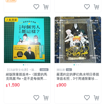
簽名卡 桐崎千棘
人氣賣家
【CS超聖文化讚】~滿千
潮玩港
3838
52
元送運
絕版限量親簽本~《親愛的馬
嚴選約定的夢幻島水明日香親
克瑪麗 Re ~是不是每個男人
筆簽名照，3寸周邊限量珍藏
都這樣？（附贈快速通關信
紙質佳 附卡磚 約定的夢幻島
1,590
900
$
$
封）》附書腰 歐馬克 吳瑪麗
筆記本 名人照
繪三采 書新