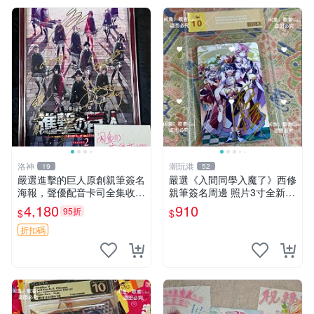
洛神
潮玩港
19
52
嚴選進擊的巨人原創親筆簽名
嚴選《入間同學入魔了》西修
海報，聲優配音卡司全集收藏
親筆簽名周邊 照片3寸全新含
推薦 艾倫、三笠、阿明、埃
卡磚 收藏推薦 鏡像照片 周邊
4,180
910
95折
$
$
爾文巨細靡遺肖像照
收藏
折扣碼