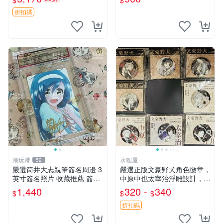
$
$
框
折扣碼
潮玩港
水狸屋
52
嚴選筒井大志親筆簽名周邊 3
嚴選正版文豪野犬角色徽章，
英寸簽名照片 收藏推薦 簽名
中原中也太宰治浮雕設計，5
周邊 3英寸 簽名 照片
8mm馬口鐵質吧唧徽章，有
1,440
320 -
340
$
$
$
原袋可對光確認。國谷正品保
障，適合收藏。 中原中也 浮
折扣碼
雕徽章 文豪野犬