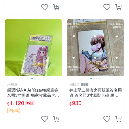
水狸屋
潮玩港
52
嚴選NANA Ai Yazawa親筆簽
井上堅二碧海之藍親筆簽名周
名照3寸周邊 獨家收藏品含卡
邊 簽名照3寸原裝卡磚 親
磚 日版中古 默認初瑕 周邊
筆、收藏、簽名照
1,120
930
95折
$
$
照片 署名
折扣碼