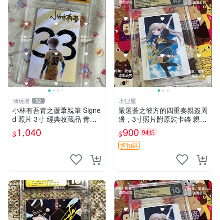
潮玩港
水狸屋
52
小林有吾青之蘆葦親筆 Signe
嚴選蒼之彼方的四重奏親簽周
d 照片 3寸 經典收藏品 青之
邊，3寸照片附原裝卡磚 親簽
蘆葦限量版 周邊 相框裝裱 青
照 收藏級 影印品 杜蕾斯相紙
1,040
900
94折
$
$
之蘆葦 簽名照 小林有吾
質地 限量版 Aokana Four Rh
ythm 藍光紀念照 簽名
折扣碼