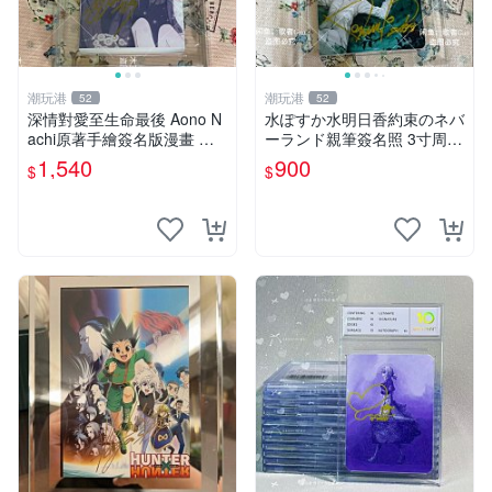
潮玩港
潮玩港
52
52
深情對愛至生命最後 Aono N
水ぽすか水明日香約束のネバ
achi原著手繪簽名版漫畫 親
ーランド親筆簽名照 3寸周邊
筆簽名限定收藏 命終不渝之
照片 面簽正品 簽名照周邊
1,540
900
$
$
戀情 漫畫珍藏品