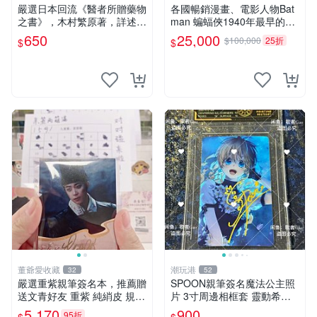
人
嚴選日本回流《醫者所贈藥物
各國暢銷漫畫、電影人物Bat
之書》，木村繁原著，詳述藥
man 蝙蝠俠1940年最早的創
物相互作用 薬物 相互作用 医
作者，這本書是Batman and
650
25,000
$100,000
25折
$
$
療
me 是Bob Kane 1990年出的
書第一刷有他本人畫跟簽名
董爺愛收藏
潮玩港
32
52
嚴選重紫親筆簽名本，推薦贈
SPOON親筆簽名魔法公主照
送文青好友 重紫 純綃皮 規格
片 3寸周邊相框套 靈動希婭
8開
限量周邊 魔法公主 希婭 現象
5,170
900
95折