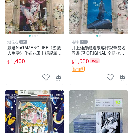
潮玩港
洛神
52
19
嚴選NoGAMENOLIFE《游戲
井上雄彥嚴選浪客行親筆簽名
人生零》作者花田十輝親筆簽
周邊 現 ORIGINAL 全新收藏
名照片，3英寸真品收藏。簽
相框附卡磚 尺寸適中 浪客行
1,460
1,030
95折
$
$
名經典角色周邊推薦收藏。
筆 記念照
游戲人生零 花田十輝 簽名照
折扣碼