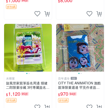
1,000
8,000
94折
$
$
折扣碼
水狸屋
百年遺珍
53
旋風管家親筆簽名周邊 畑健
CITY THE ANIMATION 激酷
二郎限量珍藏 3吋專屬簽名照
親筆限量週邊 罕見作者簽名
日本正版中古 正規卡磚附送
收藏 現代潮流擺飾 9x9cm 專
1,120
970
95折
94折
$
$
旋風管家 畑健二郎 簽名照
家推薦 國際珍藏款 周邊 照片
周邊 尺寸 收藏品
折扣碼
折扣碼