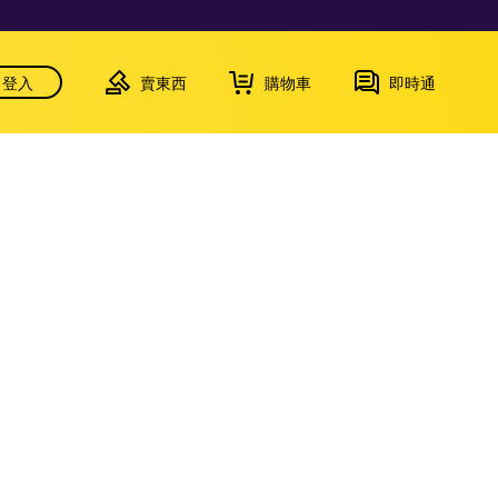
登入
賣東西
購物車
即時通