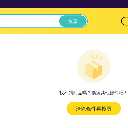
搜尋
找不到商品嗎？換換其他條件吧！
清除條件再搜尋