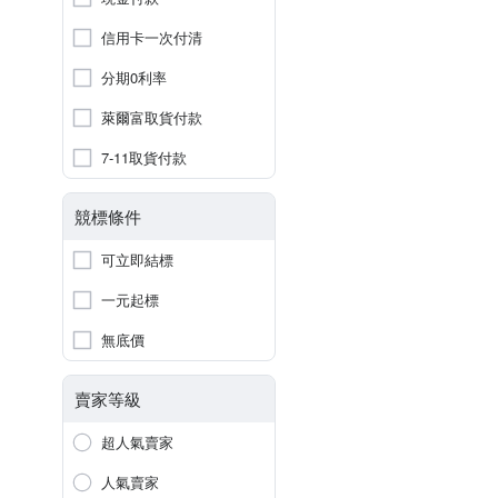
信用卡一次付清
分期0利率
萊爾富取貨付款
7-11取貨付款
競標條件
可立即結標
一元起標
無底價
賣家等級
超人氣賣家
人氣賣家