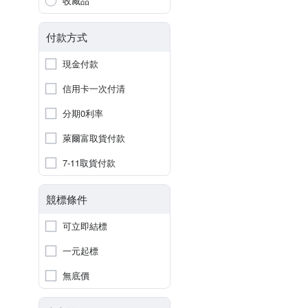
收藏品
付款方式
現金付款
信用卡一次付清
分期0利率
萊爾富取貨付款
7-11取貨付款
競標條件
可立即結標
一元起標
無底價