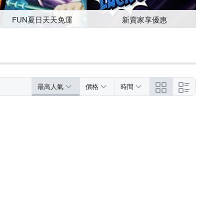
FUN夏日天天免運
新賣家享優惠
最高人氣
價格
時間