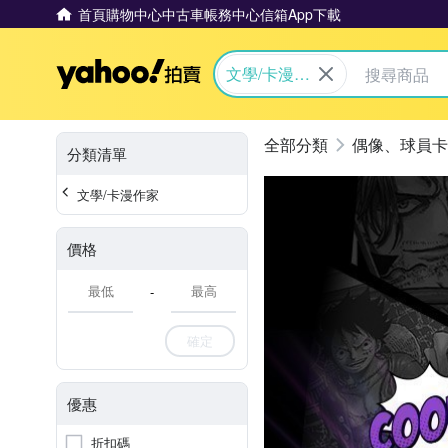
首頁
購物中心
中古車
帳務中心
信箱
App下載
Yahoo拍賣
文學/卡漫作
家
偶像、球員卡
分類清單
文學/卡漫作家
價格
-
確定
優惠
折扣碼