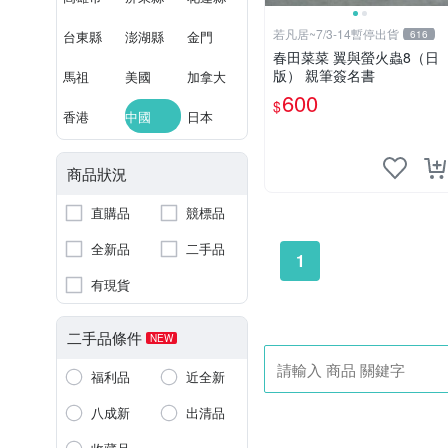
若凡居~7/3-14暫停出貨
台東縣
澎湖縣
金門
616
春田菜菜 翼與螢火蟲8（日
版） 親筆簽名書
馬祖
美國
加拿大
600
$
香港
中國
日本
商品狀況
直購品
競標品
全新品
二手品
1
有現貨
二手品條件
NEW
福利品
近全新
八成新
出清品