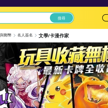
搜尋
文學/卡漫作家
與郵幣
名人簽名