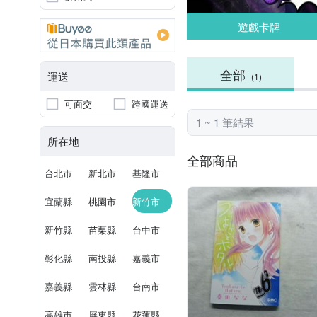
遊戲卡牌
全部
運送
(1)
可面交
跨國運送
1 ~ 1 筆結果
所在地
全部商品
台北市
新北市
基隆市
宜蘭縣
桃園市
新竹市
新竹縣
苗栗縣
台中市
彰化縣
南投縣
嘉義市
嘉義縣
雲林縣
台南市
高雄市
屏東縣
花蓮縣