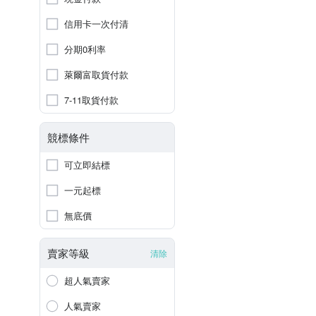
信用卡一次付清
分期0利率
萊爾富取貨付款
7-11取貨付款
競標條件
可立即結標
一元起標
無底價
賣家等級
清除
超人氣賣家
人氣賣家