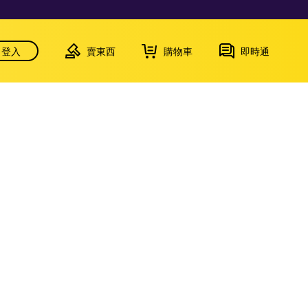
登入
賣東西
購物車
即時通