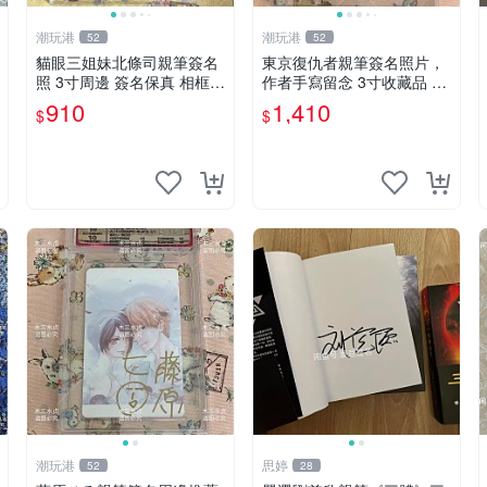
潮玩港
潮玩港
52
52
貓眼三姐妹北條司親筆簽名
東京復仇者親筆簽名照片，
照 3寸周邊 簽名保真 相框包
作者手寫留念 3寸收藏品 面
裝 貓眼三姐妹 北條司 周邊
簽珍藏 東京裡ベンジャーズ
910
1,410
$
$
貓眼三姐妹 簽名照 包裝相
畫家原創 約3x5.5cm 簽名版
框
國際帶回國 東京Revengers
潮玩港
思婷
52
28