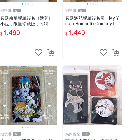
潮玩港
潮玩港
52
52
嚴選余華親筆簽名《活著》
嚴選渡航親筆簽名照，My Y
小說，限量珍藏版，附特有
outh Romantic Comedy Is
印章。 活著 小說 簽名書
Wrong限量收藏版 青春戀愛
1,460
1,440
$
$
物語 原創 漫畫周邊
潮玩港
娛樂經紀
52
21