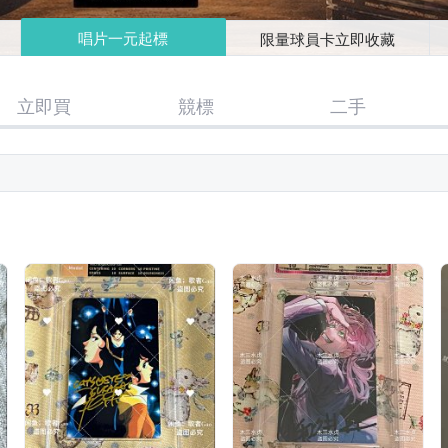
唱片一元起標
限量球員卡立即收藏
立即買
競標
二手