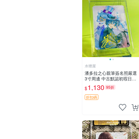
水狸屋
潘多拉之心親筆簽名照嚴選
3寸周邊 中古默認初瑕日版
含原裝卡磚 潘多拉之心 網
1,130
95折
$
購 周邊 署名照
折扣碼