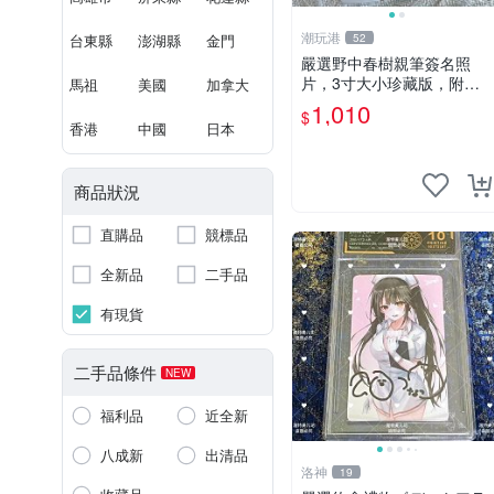
潮玩港
台東縣
澎湖縣
金門
52
嚴選野中春樹親筆簽名照
片，3寸大小珍藏版，附原
馬祖
美國
加拿大
裝卡磚。青春探偵迷必收！
1,010
$
青春時代、探案主題 現場簽
香港
中國
日本
名照收藏品
商品狀況
直購品
競標品
全新品
二手品
有現貨
二手品條件
NEW
福利品
近全新
八成新
出清品
洛神
19