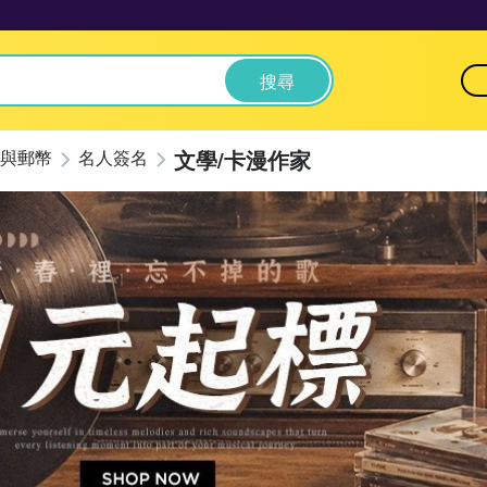
搜尋
文學/卡漫作家
與郵幣
名人簽名