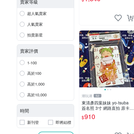
之戀情 漫畫珍藏品
賣家等級
超人氣賣家
人氣賣家
拍賣新星
賣家評價
1-100
高於100
高於1,000
高於10,000
潮玩港
52
東清彥四葉妹妹 yo-tsuba
簽名照 3寸 網路直拍 原卡磚
時間
包裝 發行限量 規格精細 收
910
$
藏推薦 yo-tsuba 簽名照 四
新刊登
即將結標
葉妹妹收藏版