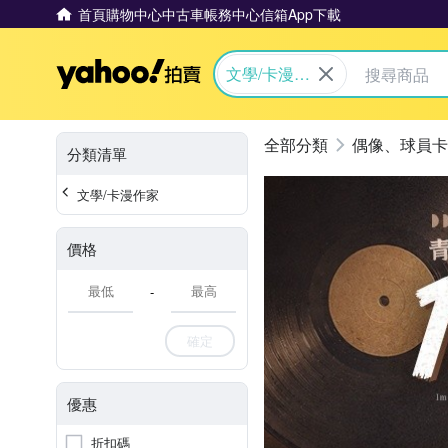
首頁
購物中心
中古車
帳務中心
信箱
App下載
Yahoo拍賣
文學/卡漫作
家
偶像、球員卡
分類清單
文學/卡漫作家
價格
-
確定
優惠
折扣碼