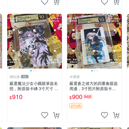
潮玩港
水狸屋
52
嚴選魔法少女小圓親筆簽名
嚴選蒼之彼方的四重奏親簽
照，附原裝卡磚 3寸尺寸 親
周邊，3寸照片附原裝卡磚
簽紀念品 小圓周邊 畫集 監
親簽照 收藏級 影印品 杜蕾
910
900
94折
$
$
督親筆
斯相紙質地 限量版 Aokana
Four Rhythm 藍光紀念照
折扣碼
簽名