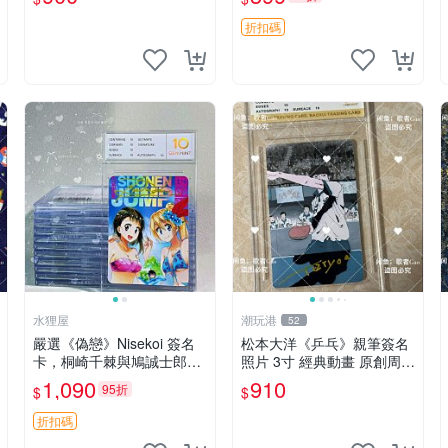
周邊
售 全職獵人 富堅義博 簽名
照片
折扣碼
水狸屋
潮玩港
52
嚴選《偽戀》Nisekoi 簽名
松本大洋《乒乓》親筆簽名
卡，桐崎千棘與鳩誠士郎精
照片 3寸 經典動畫 原創周邊
美周邊，3寸日版中古帶原
經典動漫 周邊收藏 照片卡
1,090
910
95折
$
$
裝卡磚，國內直郵 偽戀 Nis
磚
ekoi 簽名卡 桐崎千棘
折扣碼