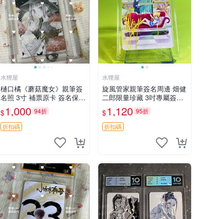
水狸屋
水狸屋
樋口橘《蘑菇魔女》親筆簽
旋風管家親筆簽名周邊 畑健
名照 3寸 補票原卡 簽名保真
二郎限量珍藏 3吋專屬簽名
收藏推薦 蘑菇魔女 樋口橘
照 日本正版中古 正規卡磚
1,000
1,120
94折
95折
$
$
照片
附送 旋風管家 畑健二郎 簽
名照
折扣碼
折扣碼