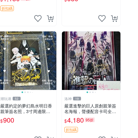
古收藏推薦 薇爾莉特 曜佳
奈 筆記本
折扣碼
潮玩港
洛神
52
19
嚴選約定的夢幻島水明日香
嚴選進擊的巨人原創親筆簽
親筆簽名照，3寸周邊限量
名海報，聲優配音卡司全集
珍藏 紙質佳 附卡磚 約定的
收藏推薦 艾倫、三笠、阿
900
4,180
95折
$
$
夢幻島 筆記本 名人照
明、埃爾文巨細靡遺肖像照
折扣碼