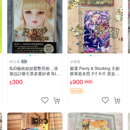
静古斋
水狸屋
1
BJD藝術娃娃驚艷亮相，清
嚴選 Panty & Stocking 主創
新設計吸引眾多愛好者 BJD
親筆簽名照 3寸卡片 原盒保
娃娃、編織藝術、創意收藏
証 現場直拍 精確關鍵詞：P
300
900
94折
$
$
anty Stocking 周邊 照片
折扣碼