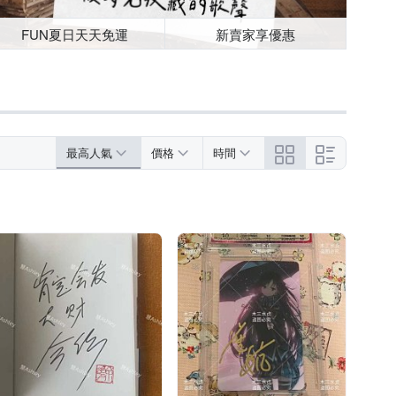
FUN夏日天天免運
新賣家享優惠
最高人氣
價格
時間