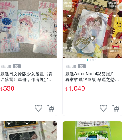
潮玩港
潮玩港
52
52
嚴選日文原版少女漫畫《青
嚴選Aono Nachi親簽照片
に落雷》單冊，作者虹沢羽
獨家收藏限量版 命運之戀真
見精心創作，封面藍玫瑰情
跡簽名 命運之戀 親簽照 愛
530
1,040
$
$
侶插畫唯美動人， STORY 3
的告白
2 及カラー41P 精彩內容，
品相良好如新。少女