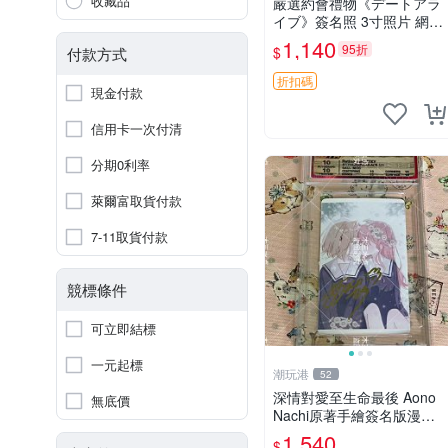
收藏品
嚴選約會禮物《デートアラ
イブ》簽名照 3寸照片 網路
原圖 實物美 希望與你見面
1,140
95折
$
付款方式
デートアライブ 簽名照 收
藏品
折扣碼
現金付款
信用卡一次付清
分期0利率
萊爾富取貨付款
7-11取貨付款
競標條件
可立即結標
一元起標
潮玩港
52
深情對愛至生命最後 Aono
無底價
Nachi原著手繪簽名版漫畫
親筆簽名限定收藏 命終不渝
1,540
$