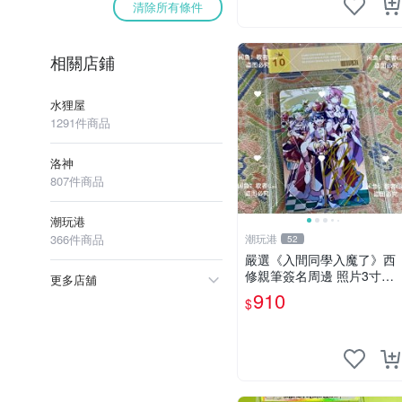
清除所有條件
相關店鋪
水狸屋
1291件商品
洛神
807件商品
潮玩港
366件商品
潮玩港
52
嚴選《入間同學入魔了》西
修親筆簽名周邊 照片3寸全
更多店舖
新含卡磚 收藏推薦 鏡像照
910
$
片 周邊收藏