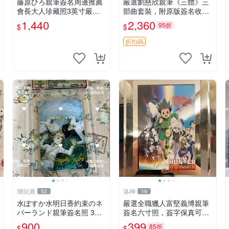
藤原ひろ親筆簽名周邊推薦
嚴選劉慈欣親筆《三體》三
會長大人珍藏照3英寸嚴選
部曲套裝，附原版簽名收藏
女仆紀念品 面簽收藏 會長
版 三體 規格完整 網拍無疑
1,440
2,360
95折
$
$
大人 簽名照 女仆照 面簽收
真品 收藏推薦 《三體》全
藏
系列親筆簽名版 電影原著珍
折扣碼
藏必備 劉慈欣 《三體》
潮玩港
洛神
52
19
水ぽすか水明日香約束のネ
嚴選全職獵人富堅義博親筆
バーランド親筆簽名照 3寸
簽名六寸照，簽字保真可擦
周邊照片 面簽正品 簽名照
認，全新收藏好物，限量發
900
399
85折
$
$