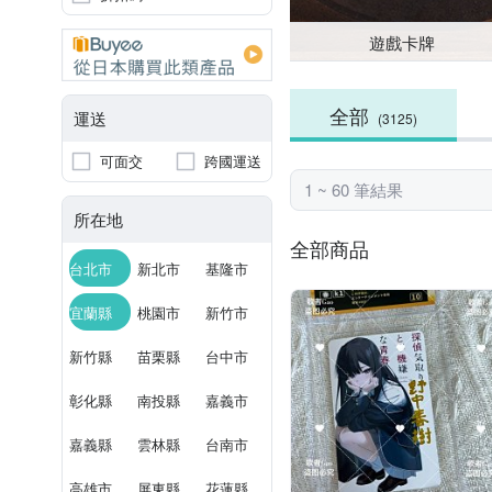
遊戲卡牌
全部
運送
(3125)
可面交
跨國運送
1 ~ 60 筆結果
所在地
全部商品
台北市
新北市
基隆市
宜蘭縣
桃園市
新竹市
新竹縣
苗栗縣
台中市
彰化縣
南投縣
嘉義市
嘉義縣
雲林縣
台南市
高雄市
屏東縣
花蓮縣