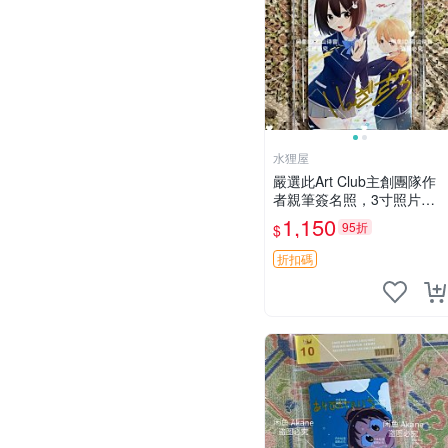
水狸屋
嚴選此Art Club主創團隊作
者親筆簽名照，3寸照片附
原裝卡磚。收藏級面簽照，
1,150
95折
$
適合藝術愛好者收藏與展
示。 3寸 簽名 照片
折扣碼