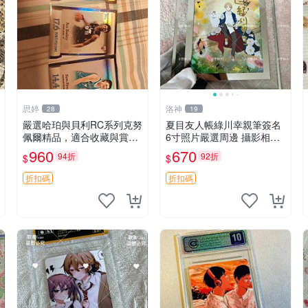
思婷
洛神
28
19
嚴選哈珀與貝利RC系列克努
夏目友人帳綠川幸親筆簽名
佩爾精品，適合收藏與賞玩
6寸照片嚴選周邊 攝影相框
RC 玩具 陶瓷
網路認證 夏目友人帳收藏
960
670
94折
92折
$
$
簽名照 6寸
折扣碼
折扣碼