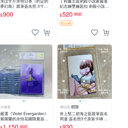
水ぽすか水明日香《約定的
丁程鑫主題刺殺小說家厳選
夢幻島》親筆簽名照 3寸周
紀念鍊墜鑰匙扣 刺殺小說家
邊照片 簽名真跡 約束のネ
丁程鑫 鍊墜
900
520
89折
$
$
バーランド 周邊 照片收藏
水明日香 網路握手會簽名周
折扣碼
邊 照片
水狸屋
潮玩港
52
嚴選《Violet Evergarden》
井上堅二碧海之藍親筆簽名
紫羅蘭的永恒花園限量簽名
周邊 簽名照3寸原裝卡磚 親
卡，3寸帶原裝卡磚 日本中
筆、收藏、簽名照
1,150
930
95折
$
$