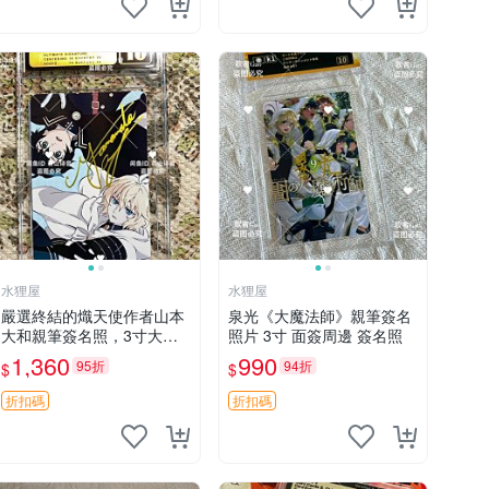
水狸屋
水狸屋
嚴選終結的熾天使作者山本
泉光《大魔法師》親筆簽名
大和親筆簽名照，3寸大小
照片 3寸 面簽周邊 簽名照
附原裝卡磚 終結的熾天使
1,360
990
95折
94折
$
$
簽名照片 親筆簽名周邊
折扣碼
折扣碼