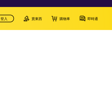
登入
賣東西
購物車
即時通