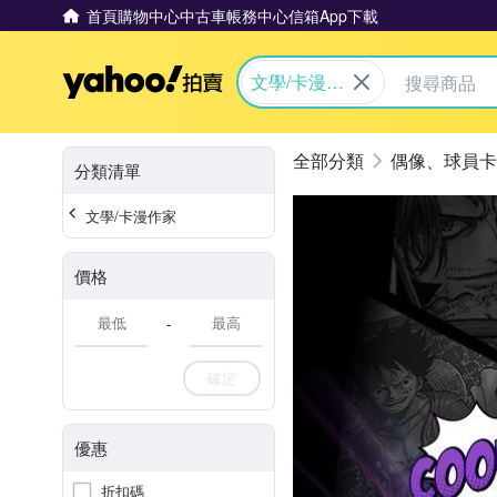
首頁
購物中心
中古車
帳務中心
信箱
App下載
Yahoo拍賣
文學/卡漫作
家
偶像、球員卡
分類清單
文學/卡漫作家
價格
-
確定
優惠
折扣碼