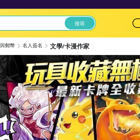
搜尋
文學/卡漫作家
與郵幣
名人簽名