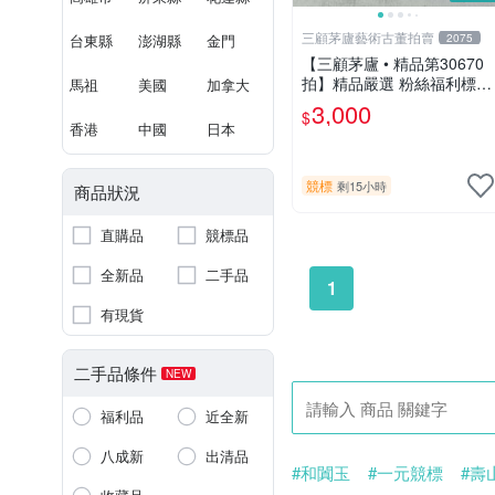
三顧茅廬藝術古董拍賣
台東縣
澎湖縣
金門
2075
【三顧茅廬 • 精品第30670
拍】精品嚴選 粉絲福利標
馬祖
美國
加拿大
日本動漫大師 車田正美簽名
3,000
$
照片《聖鬥士星矢》！ 特惠
香港
中國
日本
起標 無底價
競標
剩15小時
商品狀況
直購品
競標品
全新品
二手品
1
有現貨
二手品條件
NEW
福利品
近全新
八成新
出清品
#和闐玉
#一元競標
#壽