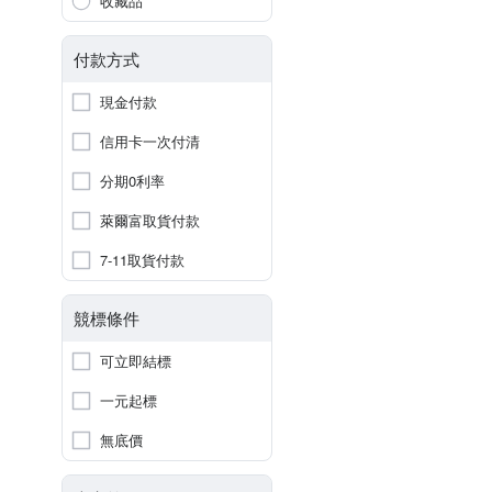
收藏品
付款方式
現金付款
信用卡一次付清
分期0利率
萊爾富取貨付款
7-11取貨付款
競標條件
可立即結標
一元起標
無底價