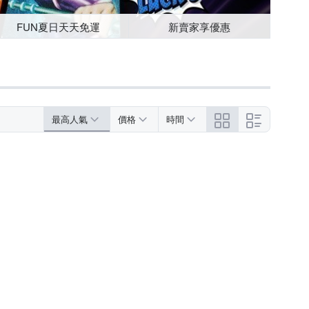
FUN夏日天天免運
新賣家享優惠
最高人氣
價格
時間