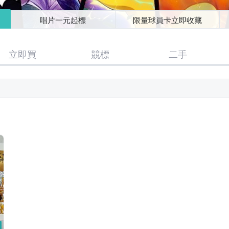
唱片一元起標
限量球員卡立即收藏
立即買
競標
二手