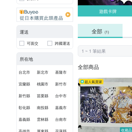
遊戲卡牌
全部
運送
(1)
可面交
跨國運送
1 ~ 1 筆結果
所在地
全部商品
台北市
新北市
基隆市
超人氣賣家
宜蘭縣
桃園市
新竹市
新竹縣
苗栗縣
台中市
彰化縣
南投縣
嘉義市
嘉義縣
雲林縣
台南市
收藏品
高雄市
屏東縣
花蓮縣