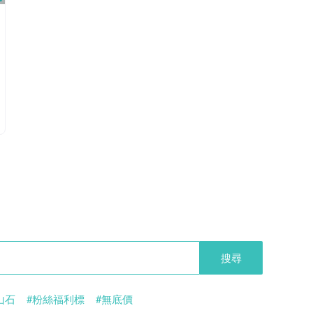
搜尋
山石
#粉絲福利標
#無底價