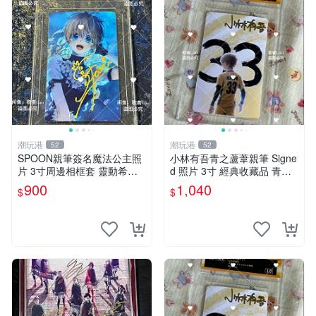
潮玩港
潮玩港
52
52
SPOON親筆簽名魔法公主照
小林有吾青之蘆葦親筆 Signe
片 3寸周邊相框套 靈動希婭
d 照片 3寸 經典收藏品 青之
限量周邊 魔法公主 希婭 現象
蘆葦限量版 周邊 相框裝裱 青
900
1,040
$
$
框
之蘆葦 簽名照 小林有吾