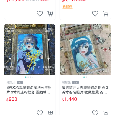
$
$
me 是Bob Kane 1990年出的
書第一刷有他本人畫跟簽名
折扣碼
潮玩港
潮玩港
52
52
SPOON親筆簽名魔法公主照
嚴選筒井大志親筆簽名周邊 3
片 3寸周邊相框套 靈動希婭
英寸簽名照片 收藏推薦 簽名
限量周邊 魔法公主 希婭 現象
周邊 3英寸 簽名 照片
900
1,440
$
$
框