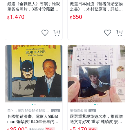
嚴選《全職獵人》導演手繪親
嚴選日本回流《醫者所贈藥物
筆簽名照片，3英寸珍藏版周
之書》，木村繁原著，詳述藥
邊 HUNTER×HUNTER 罕見
物相互作用 薬物 相互作用 医
1,470
650
$
$
收藏 親筆簽名周邊 尤利
療
美的古董跟我愛我爸我恨壞
董爺愛收藏
242
32
人
各國暢銷漫畫、電影人物Bat
嚴選重紫親筆簽名本，推薦贈
man 蝙蝠俠1940年最早的創
送文青好友 重紫 純綃皮 規格
作者，這本書是Batman and
8開
25,000
5,170
$100,000
25折
95折