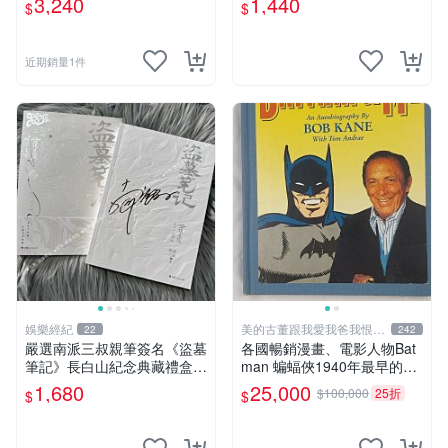
3,240
1,440
$
$
多年有一句老師最金典名言
原創 漫畫周邊
「畫一張是一張」圖
近期銷量1件
娛樂經紀
美的古董跟我愛我爸我恨壞
22
242
人
嚴選南派三叔親筆簽名《盜墓
各國暢銷漫畫、電影人物Bat
筆記》長白山紀念典藏禮盒，
man 蝙蝠俠1940年最早的創
限量收藏必備 原著小說 定價
作者，這本書是Batman and
1,680
25,000
$100,000
25折
$
$
特別款
me 是Bob Kane 1990年出的
書第一刷有他本人畫跟簽名