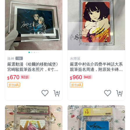
洛神
水狸屋
19
嚴選動漫《哈爾的移動城堡》
嚴選中村佑介四疊半神話大系
宮崎駿親筆簽名照片，6寸含
親筆簽名周邊，附原裝卡磚
框珍藏版 哈爾的移動城堡 簽
亞克力照片 3寸大小 簽名照
670
960
92折
94折
$
$
名照 公仔周邊
收藏級 周邊商品
折扣碼
折扣碼