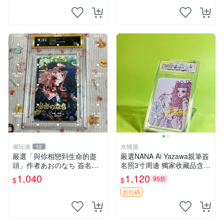
潮玩港
水狸屋
52
嚴選「與你相戀到生命的盡
嚴選NANA Ai Yazawa親筆簽
頭」作者あおのなち 簽名照
名照3寸周邊 獨家收藏品含卡
片 3寸原裝卡磚 親筆簽名照
磚 日版中古 默認初瑕 周邊
1,040
1,120
95折
$
$
收藏佳品 周邊限定 照片拍賣
照片 署名
折扣碼