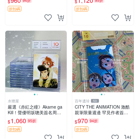
960
1,120
94折
95折
$
$
旋風管家 畑健二郎 簽名照
折扣碼
折扣碼
水狸屋
百年遺珍
53
嚴選《赤紅之瞳》Akame ga
CITY THE ANIMATION 激酷
Kill！聲優明坂聰美簽名周
親筆限量週邊 罕見作者簽名
邊，3寸帶原裝卡磚 日版中古
收藏 現代潮流擺飾 9x9cm 專
1,060
970
95折
94折
$
$
赤紅之瞳 Akame ga Kill 明坂
家推薦 國際珍藏款 周邊 照片
聰美 簽名
周邊 尺寸 收藏品
折扣碼
折扣碼