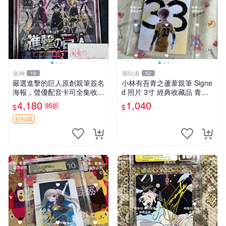
洛神
潮玩港
19
52
嚴選進擊的巨人原創親筆簽名
小林有吾青之蘆葦親筆 Signe
海報，聲優配音卡司全集收藏
d 照片 3寸 經典收藏品 青之
推薦 艾倫、三笠、阿明、埃
蘆葦限量版 周邊 相框裝裱 青
4,180
1,040
95折
$
$
爾文巨細靡遺肖像照
之蘆葦 簽名照 小林有吾
折扣碼