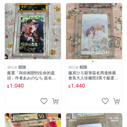
潮玩港
潮玩港
52
52
嚴選「與你相戀到生命的盡
藤原ひろ親筆簽名周邊推薦
頭」作者あおのなち 簽名照
會長大人珍藏照3英寸嚴選女
片 3寸原裝卡磚 親筆簽名照
仆紀念品 面簽收藏 會長大人
1,040
1,440
$
$
收藏佳品 周邊限定 照片拍賣
簽名照 女仆照 面簽收藏