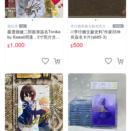
潮玩港
李仔糖舊書文獻老照片名
52
2088
人收藏館
嚴選畑健二郎親筆簽名Tonika
///李仔糖文獻史料*作家邱坤
ku Kawaii周邊，3寸照片含原
良簽名卡片(s685-3)
裝卡匣。收藏家直供，保真可
1,000
500
$
$
靠。 Tonikaku Kawaii 畑健二
郎 親筆簽名周