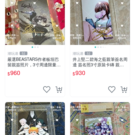
潮玩港
潮玩港
52
52
嚴選BEASTARS作者板垣巴
井上堅二碧海之藍親筆簽名周
留親簽照片，3寸周邊限量收
邊 簽名照3寸原裝卡磚 親
藏 BEASTARS 作者 經典 細
筆、收藏、簽名照
960
930
$
$
節收藏