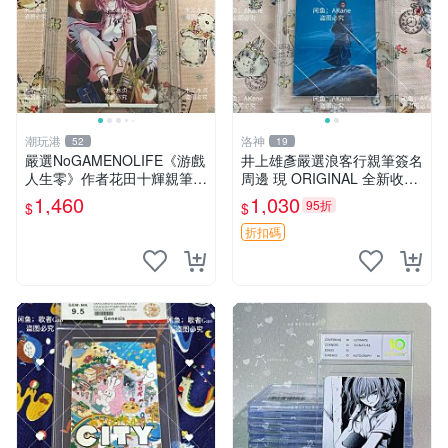
潮玩港
洛神
52
19
嚴選NoGAMENOLIFE《游戲
井上雄彥嚴選浪客行親筆簽名
人生零》作者花田十輝親筆簽
周邊 現 ORIGINAL 全新收藏
名照片，3英寸真品收藏。簽
相框附卡磚 尺寸適中 浪客行
1,460
1,030
95折
$
$
名經典角色周邊推薦收藏。
筆 記念照
游戲人生零 花田十輝 簽名照
折扣碼