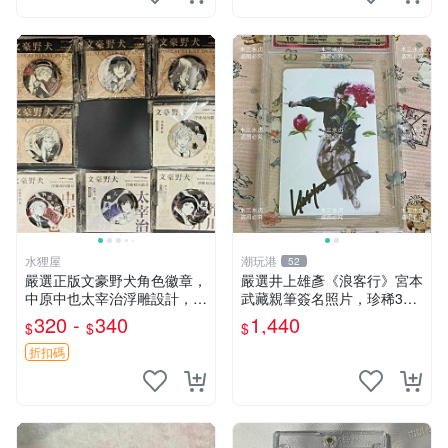
水狸屋
潮玩港
52
嚴選正版文豪野犬角色徽章，
嚴選井上雄彥《浪客行》宮本
中原中也太宰治浮雕設計，5
武藏親筆簽名照片，珍稀3英
8mm馬口鐵質吧唧徽章，有
寸國外直帶原圖實物 浪客行
320 -
340
1,440
$
$
$
原袋可對光確認。國谷正品保
紙質 簽名 宮本武藏
障，適合收藏。 中原中也 浮
折扣碼
雕徽章 文豪野犬