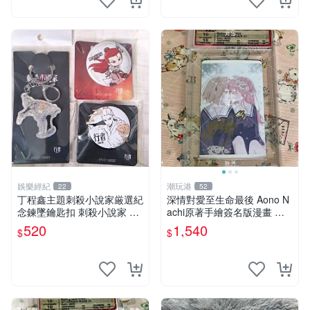
娛樂經紀
潮玩港
22
52
丁程鑫主題刺殺小說家厳選紀
深情對愛至生命最後 Aono N
念鍊墜鑰匙扣 刺殺小說家 丁
achi原著手繪簽名版漫畫 親
程鑫 鍊墜
筆簽名限定收藏 命終不渝之
520
1,540
$
$
戀情 漫畫珍藏品