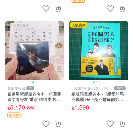
簽名卡 桐崎千棘
人氣賣家
董爺愛收藏
【CS超聖文化讚】~滿千
32
3838
元送運
嚴選重紫親筆簽名本，推薦贈
絕版限量親簽本~《親愛的馬
送文青好友 重紫 純綃皮 規格
克瑪麗 Re ~是不是每個男人
8開
都這樣？（附贈快速通關信
5,170
1,590
95折
$
$
封）》附書腰 歐馬克 吳瑪麗
繪三采 書新
折扣碼