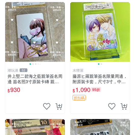
潮玩港
水狸屋
52
井上堅二碧海之藍親筆簽名周
藤原ヒ羅親筆簽名限量周邊，
邊 簽名照3寸原裝卡磚 親
附原裝卡套，尺寸3寸，中古
筆、收藏、簽名照
輕瑕 會長大人 親筆 簽名 周
930
1,090
95折
$
$
邊 卡套 3寸 中古初瑕
折扣碼