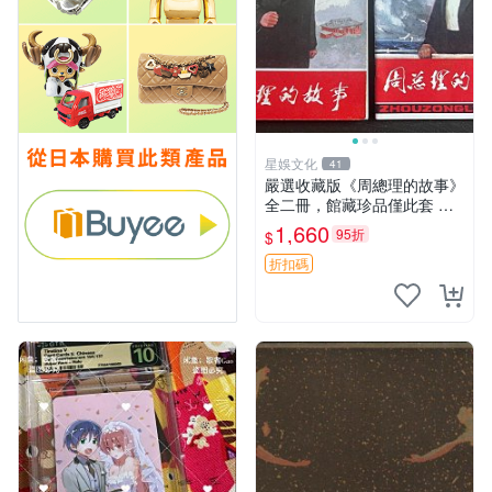
星娛文化
41
嚴選收藏版《周總理的故事》
全二冊，館藏珍品僅此套 周
總理 故事 紀念畫冊
1,660
95折
$
折扣碼