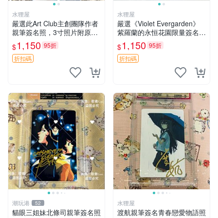
水狸屋
水狸屋
嚴選此Art Club主創團隊作者
嚴選《Violet Evergarden》
親筆簽名照，3寸照片附原裝
紫羅蘭的永恒花園限量簽名
卡磚。收藏級面簽照，適合藝
卡，3寸帶原裝卡磚 日本中古
1,150
1,150
95折
95折
$
$
術愛好者收藏與展示。 3寸
收藏推薦 薇爾莉特 曜佳奈 筆
簽名 照片
記本
折扣碼
折扣碼
潮玩港
水狸屋
52
貓眼三姐妹北條司親筆簽名照
渡航親筆簽名青春戀愛物語照