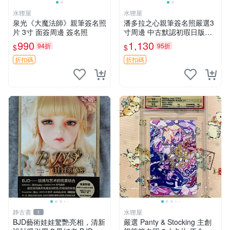
水狸屋
水狸屋
泉光《大魔法師》親筆簽名照
潘多拉之心親筆簽名照嚴選3
片 3寸 面簽周邊 簽名照
寸周邊 中古默認初瑕日版含
原裝卡磚 潘多拉之心 網購 周
990
1,130
94折
95折
$
$
邊 署名照
折扣碼
折扣碼
静古斋
水狸屋
1
BJD藝術娃娃驚艷亮相，清新
嚴選 Panty & Stocking 主創