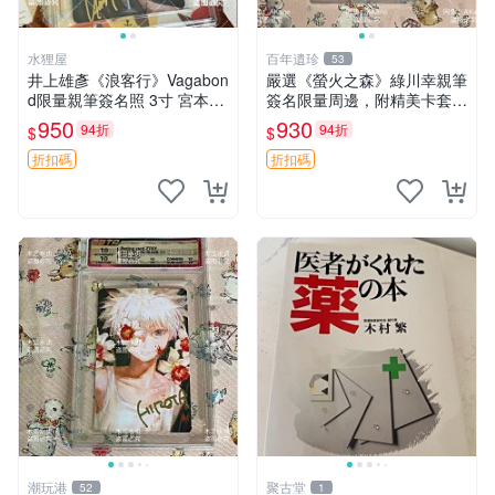
水狸屋
百年遺珍
53
井上雄彥《浪客行》Vagabon
嚴選《螢火之森》綠川幸親筆
d限量親筆簽名照 3寸 宮本武
簽名限量周邊，附精美卡套收
藏周邊 含原裝卡磚 經典收藏
藏 螢火之森 親筆簽名 周邊收
950
930
94折
94折
$
$
品
藏
折扣碼
折扣碼
潮玩港
聚古堂
52
1