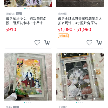
潮玩港
水狸屋
52
嚴選魔法少女小圓親筆簽名
嚴選金牌冰舞畫家鶴舞墨魚太
照，附原裝卡磚 3寸尺寸 親
簽名周邊，3寸照片含原裝卡
簽紀念品 小圓周邊 畫集 監督
磚。收藏自用，面簽確保證
910
1,090 -
1,990
$
$
$
親筆
實。 冰舞 簽名 周邊
折扣碼
洛神
水狸屋
19