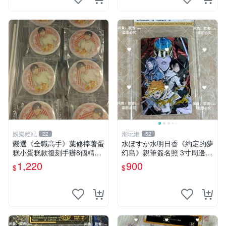
娛樂經紀
潮玩港
22
52
嚴選《全職高手》葉修捧著蛋
水ぽすか水明日香《約定的夢
糕小蛋糕款復刻手辦8個精品
幻島》親筆簽名照 3寸周邊照
收藏 心耀共鳴 葉修 古早蛋糕
片 簽名真跡 約束のネバーラ
1,220
900
$
$
ンド 周邊 照片收藏 水明日香
網路握手會簽名周邊 照片