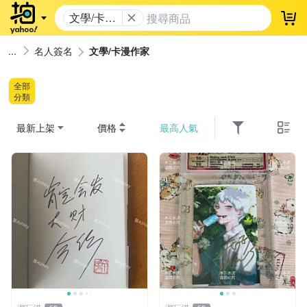
文學/卡漫
登
作家
名人簽名
文學/卡漫作家
全部
分類
最新上架
價格
最高人氣