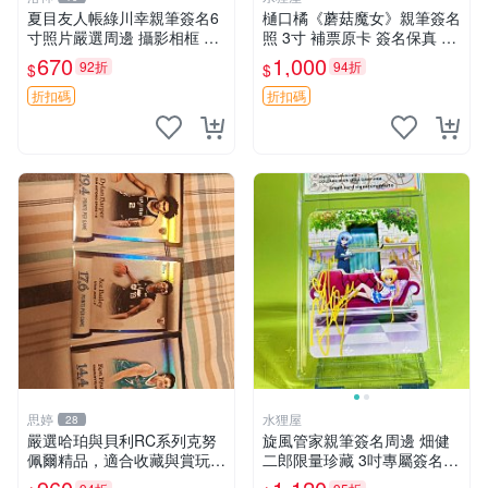
夏目友人帳綠川幸親筆簽名6
樋口橘《蘑菇魔女》親筆簽名
寸照片嚴選周邊 攝影相框 網
照 3寸 補票原卡 簽名保真 收
路認證 夏目友人帳收藏 簽名
藏推薦 蘑菇魔女 樋口橘 照片
670
1,000
92折
94折
$
$
照 6寸
折扣碼
折扣碼
思婷
水狸屋
28
嚴選哈珀與貝利RC系列克努
旋風管家親筆簽名周邊 畑健
佩爾精品，適合收藏與賞玩 R
二郎限量珍藏 3吋專屬簽名照
C 玩具 陶瓷
日本正版中古 正規卡磚附送