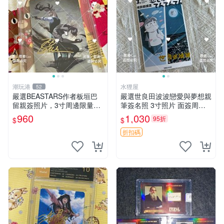
潮玩港
水狸屋
52
嚴選BEASTARS作者板垣巴
嚴選世良田波波戀愛與夢想親
留親簽照片，3寸周邊限量收
筆簽名照 3寸照片 面簽周邊
藏 BEASTARS 作者 經典 細
照片卡磚
960
1,030
95折
$
$
節收藏
折扣碼