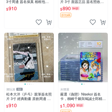
3寸周邊 簽名保真 相框包裝
片 3寸 面簽正品 簽名照收藏
貓眼三姐妹 北條司 周邊 貓眼
推薦 電腦 動畫 原創漫畫
910
890
94折
$
$
三姐妹 簽名照 包裝相框
折扣碼
潮玩港
水狸屋
52
松本大洋《乒乓》親筆簽名照
嚴選《偽戀》Nisekoi 簽名
片 3寸 經典動畫 原創周邊 經
卡，桐崎千棘與鳩誠士郎精美
典動漫 周邊收藏 照片卡磚
周邊，3寸日版中古帶原裝卡
910
1,090
95折
$
$
磚，國內直郵 偽戀 Nisekoi
折扣碼