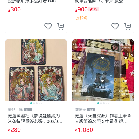
設計吸引眾多愛好者 BJD娃
親筆簽名照 3寸卡片 原盒保
娃、編織藝術、創意收藏
証 現場直拍 精確關鍵詞：Pa
300
900
94折
$
$
nty Stocking 周邊 照片
折扣碼
董爺古玩
潮玩港
61
52
嚴選萬漫社《夢境愛麗絲2》
嚴選《來自深淵》作者土筆章
米茶貓限量簽名張，002/003
人親筆簽名照 3寸周邊 經典
珍藏版，首賣難得機會 夢境
卡磚 相片拍賣 深淵 Made in
280
1,030
$
$
愛麗絲 米茶貓 限量簽名
Abyss 土筆章人 照片