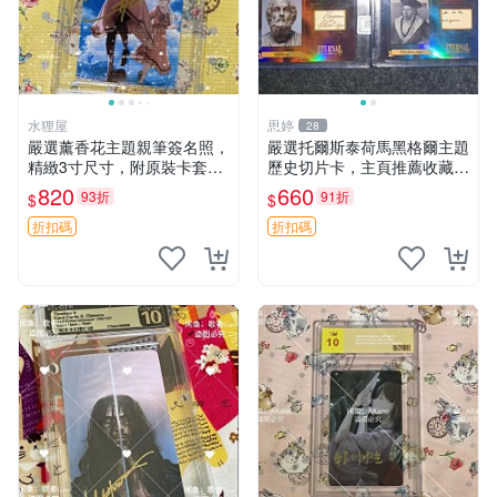
水狸屋
思婷
28
嚴選薰香花主題親筆簽名照，
嚴選托爾斯泰荷馬黑格爾主題
精緻3寸尺寸，附原裝卡套。
歷史切片卡，主頁推薦收藏更
收藏級品相，值得珍藏。 薰
多親拆好卡 歷史切片卡 托爾
820
660
93折
91折
$
$
香花 花卉 照片
斯泰 荷馬 黑格爾
折扣碼
折扣碼