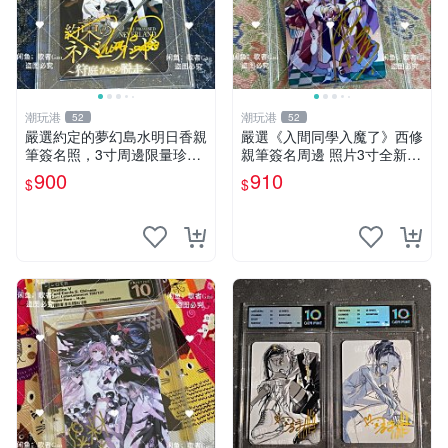
潮玩港
潮玩港
52
52
嚴選約定的夢幻島水明日香親
嚴選《入間同學入魔了》西修
筆簽名照，3寸周邊限量珍藏
親筆簽名周邊 照片3寸全新含
紙質佳 附卡磚 約定的夢幻島
卡磚 收藏推薦 鏡像照片 周邊
900
910
$
$
筆記本 名人照
收藏