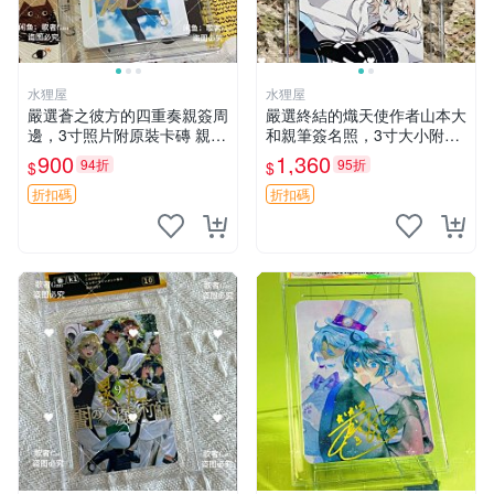
水狸屋
水狸屋
嚴選蒼之彼方的四重奏親簽周
嚴選終結的熾天使作者山本大
邊，3寸照片附原裝卡磚 親簽
和親筆簽名照，3寸大小附原
照 收藏級 影印品 杜蕾斯相紙
裝卡磚 終結的熾天使 簽名照
900
1,360
94折
95折
$
$
質地 限量版 Aokana Four Rh
片 親筆簽名周邊
ythm 藍光紀念照 簽名
折扣碼
折扣碼