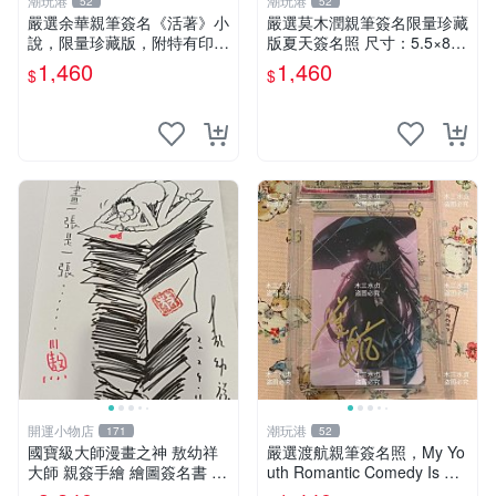
潮玩港
潮玩港
52
52
嚴選余華親筆簽名《活著》小
嚴選莫木潤親筆簽名限量珍藏
說，限量珍藏版，附特有印
版夏天簽名照 尺寸：5.5×8.4
章。 活著 小說 簽名書
公分 附原裝相框 推薦收藏家
1,460
1,460
$
$
必備 《光死去的夏天》《Th
e Summer When Ligh
開運小物店
潮玩港
171
52
國寶級大師漫畫之神 敖幼祥
嚴選渡航親筆簽名照，My Yo
大師 親簽手繪 繪圖簽名書 機
uth Romantic Comedy Is Wr
會難得敖大師一輩子繪圖創作
ong限量收藏版 青春戀愛物語