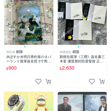
潮玩港
娛樂經紀
52
22
水ぽすか水明日香約束のネバ
劉慈欣親筆《三體》簽名書三
ーランド親筆簽名照 3寸周邊
本套 優質塑封防震發貨 正版
照片 面簽正品 簽名照周邊
收藏推薦 三體 經典 科幻小說
900
2,630
$
$