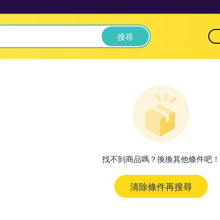
搜尋
找不到商品嗎？換換其他條件吧！
清除條件再搜尋