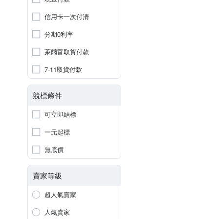
信用卡一次付清
分期0利率
萊爾富取貨付款
7-11取貨付款
競標條件
可立即結標
一元起標
無底價
賣家等級
超人氣賣家
人氣賣家