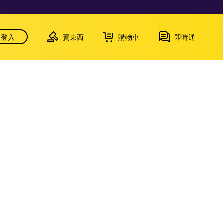
登入
賣東西
購物車
即時通