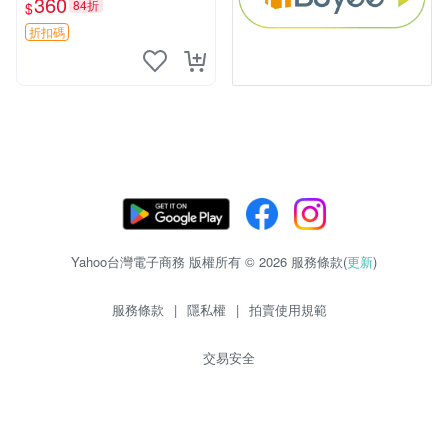
360
84折
$
名 照片 宣傳活動 直營店
折扣碼
Yahoo台灣電子商務 版權所有 © 2026 服務條款(
更新
)
服務條款
|
隱私權
|
拍賣使用規範
交易安全