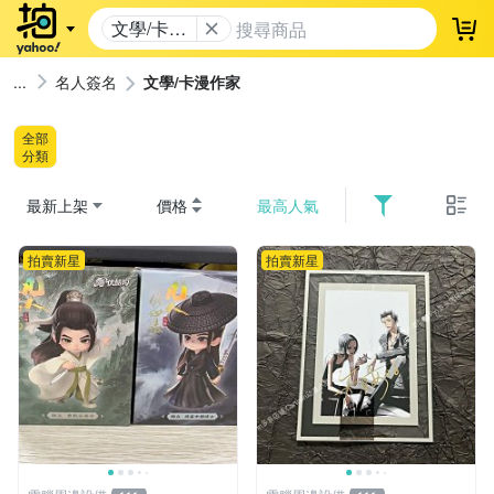
文學/卡漫
登
作家
名人簽名
文學/卡漫作家
全部
分類
最新上架
價格
最高人氣
拍賣新星
拍賣新星