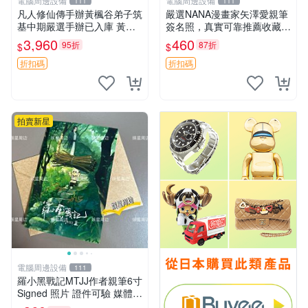
電腦周邊設備
電腦周邊設備
111
111
凡人修仙傳手辦黃楓谷弟子筑
嚴選NANA漫畫家矢澤愛親筆
基中期嚴選手辦已入庫 黃楓
簽名照，真實可靠推薦收藏
谷限定 黃楓谷手辦 凡人修仙
簽名活動現場親筆親簽 矢澤
3,960
460
95折
87折
$
$
傳手辦 韓力 黃楓谷弟子 筑基
愛限量作品 信賴保證 收藏佳
中期手辦 黃楓谷限量版 手辦
品
折扣碼
折扣碼
收藏 凡人修仙
拍賣新星
電腦周邊設備
111
羅小黑戰記MTJJ作者親筆6寸
Signed 照片 證件可驗 媒體友
人提供 羅小黑戰記 MTJJ 署