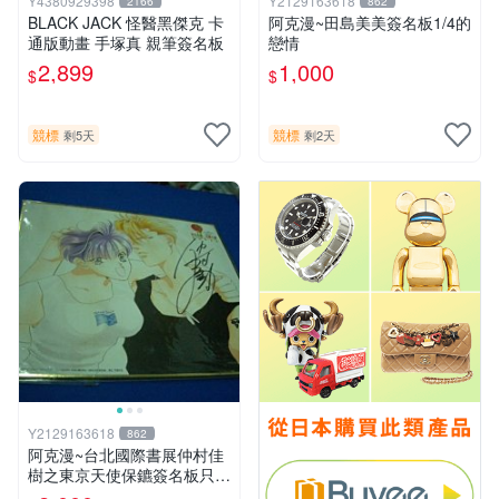
Y4380929398
Y2129163618
2166
862
BLACK JACK 怪醫黑傑克 卡
阿克漫~田島美美簽名板1/4的
通版動畫 手塚真 親筆簽名板
戀情
2,899
1,000
$
$
競標
競標
剩5天
剩2天
Y2129163618
862
阿克漫~台北國際書展仲村佳
樹之東京天使保鑣簽名板只有
一張