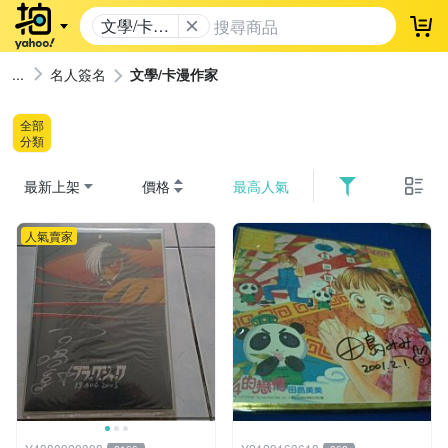
文學/卡漫
登
作家
名人簽名
文學/卡漫作家
全部
分類
最新上架
價格
最高人氣
人氣賣家