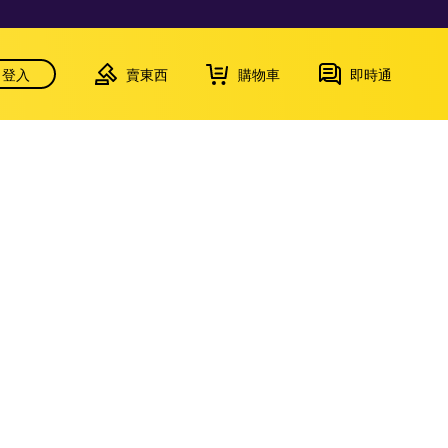
登入
賣東西
購物車
即時通