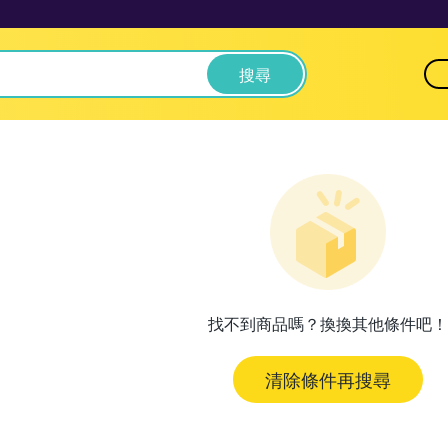
搜尋
找不到商品嗎？換換其他條件吧！
清除條件再搜尋