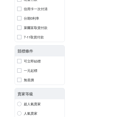
信用卡一次付清
分期0利率
萊爾富取貨付款
7-11取貨付款
競標條件
可立即結標
一元起標
無底價
賣家等級
超人氣賣家
人氣賣家