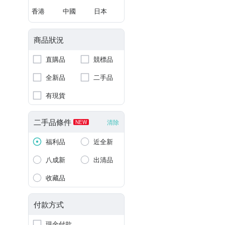
香港
中國
日本
商品狀況
直購品
競標品
全新品
二手品
有現貨
二手品條件
清除
NEW
福利品
近全新
八成新
出清品
收藏品
付款方式
現金付款