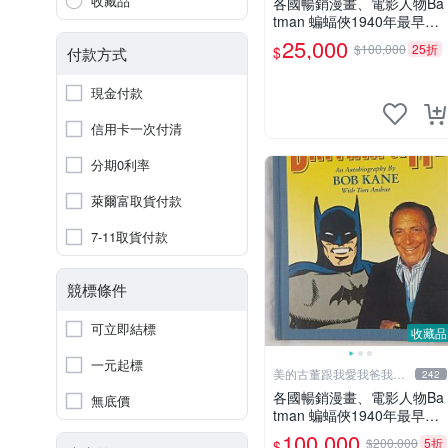
收藏品
各國暢銷漫畫、電影人物Ba
tman 蝙蝠俠1940年最早的
創作者，這本書是Batman a
25,000
$100,000
25折
$
付款方式
nd me 是Bob Kane 1990年
出的書第一刷有他本人畫跟
現金付款
簽名
信用卡一次付清
分期0利率
萊爾富取貨付款
7-11取貨付款
競標條件
可立即結標
收藏品
一元起標
美的古董跟我愛我爸我恨
242
壞人
各國暢銷漫畫、電影人物Ba
無底價
tman 蝙蝠俠1940年最早的
創作者，這本書是Batman a
100,000
$200,000
5折
$