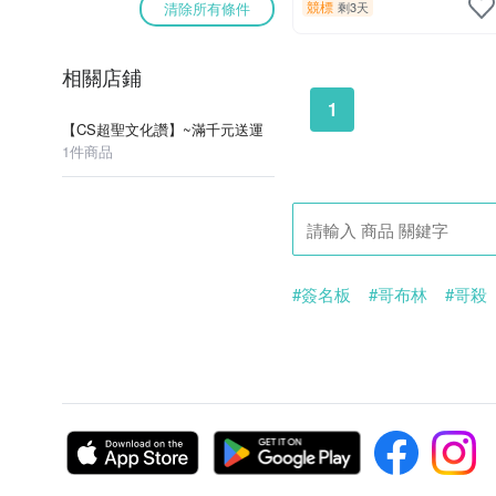
競標
清除所有條件
剩3天
相關店鋪
1
【CS超聖文化讚】~滿千元送運
1件商品
#簽名板
#哥布林
#哥殺