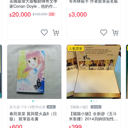
英國最偉大最暢銷傳奇文學
哥布林殺手 作者親筆簽名板
家Conan Doyle，他的作品
福爾摩斯犯罪偵探集在250
20,000
3,000
$100,000
2折
$
$
國暢銷文學小說、電影
人氣賣家
若凡居~7/3-14暫停出貨
【陽陽小舖】
616
3115
春田菜菜 翼與螢火蟲8（日
【陽陽小舖】全新@《五斗
版） 親筆簽名書
米靠腰》2014貝納頌知性藝
文季 演員親筆簽名邀請函
600
399
$
$