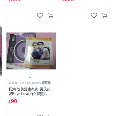
(馬克 黃迪揚 郭耀仁 林家麒
蔡亘晏)
若凡居~7/3-14暫停出貨
616
長鴻 耽美漫畫祭典 男孩的
愛Boys Love拍立得照片造
型透卡 第二彈 不良的津田
90
$
同學和輔導老師.增田關係很
差