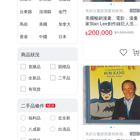
美的古董跟我愛我爸我恨
台東縣
澎湖縣
金門
242
壞人
美國暢銷漫畫、電影，漫畫
家Stan Lee創作綠巨人浩
馬祖
美國
加拿大
克、蜘蛛人、X戰警、鋼鐵
200,000
$1,500,000
$
人，鋼鐵人是世界最有錢總
香港
中國
日本
14折
裁拯救國家、除各國壞人的
英雄，1968鋼鐵人第一集簽
名漫畫
商品狀況
直購品
競標品
全新品
二手品
有現貨
二手品條件
NEW
福利品
近全新
八成新
出清品
美的古董跟我愛我爸我恨
242
壞人