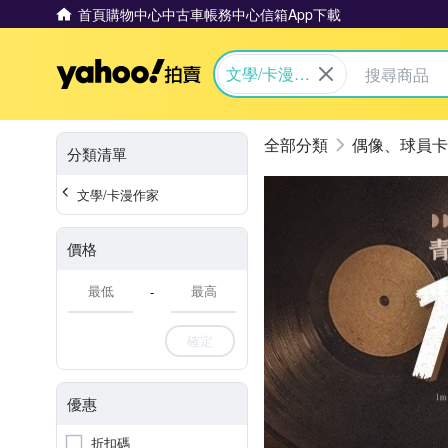
首頁
購物中心
中古車
帳務中心
信箱
App下載
Yahoo拍賣
文學/卡漫作
家
偶像、球員卡
分類清單
文學/卡漫作家
價格
-
確定
優惠
折扣碼