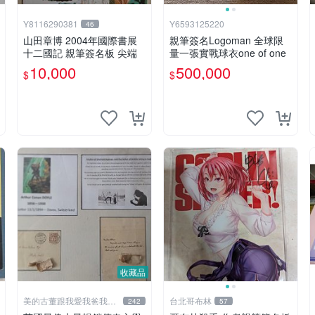
Y8116290381
Y6593125220
46
山田章博 2004年國際書展
親筆簽名Logoman 全球限
十二國記 親筆簽名板 尖端
量一張實戰球衣one of one
10,000
500,000
$
$
收藏品
美的古董跟我愛我爸我恨
台北哥布林
242
57
壞人