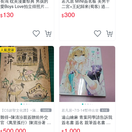
長鴻 耽美漫畫祭典 男孩的
若凡居 MINI簽名板 美男十
愛Boys Love拍立得照片造
二宮+王妃歸來(蜀客) 逍遙
型透卡 第二彈 超值星期五
紅塵&貓君笑豬&何何舞 親
130
300
$
$
的sex + 劇毒甜心
筆簽名簽名板
人氣賣家
【CS超聖文化讚】~滿千
若凡居~7/3-14暫停出貨
3838
616
元送運
難得~陳清汾親簽贈前外交
遠山繪麻 青葉同學請告訴我
官《萬里孤行》陳清汾著 長
簽名書 簽名 親筆簽名書 關
風出版 民國45年初版 【CS
鍵字： 四月一日同學命理缺
500,000
1,000
$
$