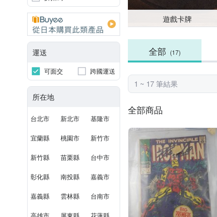
遊戲卡牌
全部
運送
(17)
可面交
跨國運送
1 ~ 17 筆結果
所在地
全部商品
台北市
新北市
基隆市
宜蘭縣
桃園市
新竹市
新竹縣
苗栗縣
台中市
彰化縣
南投縣
嘉義市
嘉義縣
雲林縣
台南市
高雄市
屏東縣
花蓮縣