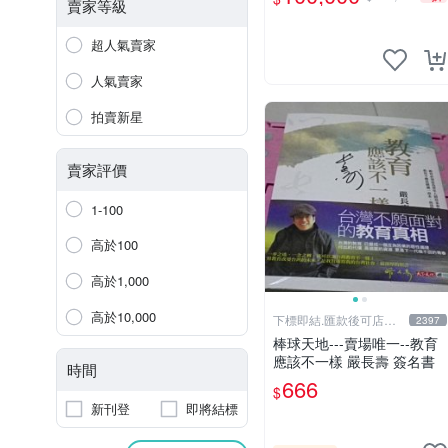
nd me 是Bob Kane1990年
賣家等級
出的書有他本人畫跟簽名限
量品
超人氣賣家
人氣賣家
拍賣新星
賣家評價
1-100
高於100
高於1,000
高於10,000
下標即結.匯款後可店到
2397
店關於我
棒球天地---賣場唯一--教育
應該不一樣 嚴長壽 簽名書
時間
666
$
新刊登
即將結標