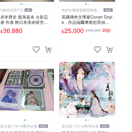
Y8602335770
美的古董跟我愛我爸我恨
25
242
壞人
岸本齊史 親筆簽名 火影忍
英國傳奇文學家Conan Doyl
者 作者 附日本美術研究所
e，作品福爾摩斯犯罪偵探
鑑定證明書 卡卡西 培英 鳴
集在250國暢銷文學、電
36,880
25,000
$100,000
25折
$
$
人 非佐助 GEM Tsume 曉
影，作品出現犯罪高手顯示
警察不聰明不勇敢，出現聰
明法醫學辦案，限量鑑定簽
名信件
若凡居~7/3-14暫停出貨
若凡居~7/3-14暫停出貨
616
616