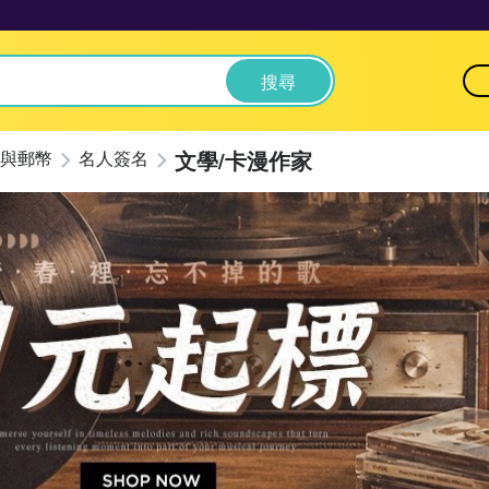
搜尋
文學/卡漫作家
與郵幣
名人簽名