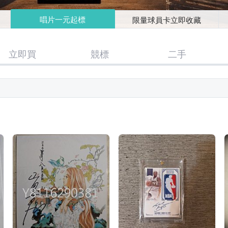
唱片一元起標
限量球員卡立即收藏
立即買
競標
二手