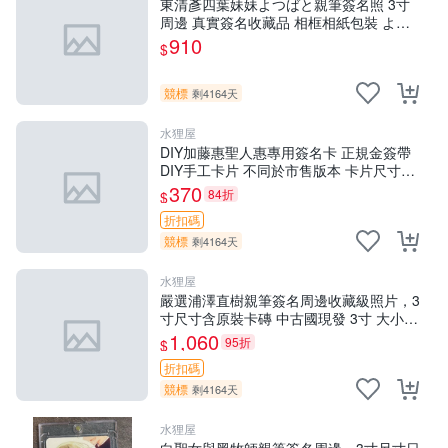
東清彥四葉妹妹よつばと親筆簽名照 3寸
周邊 真實簽名收藏品 相框相紙包裝 よつ
ばと 四葉妹妹 東清彥
910
$
競標
剩4164天
水狸屋
DIY加藤惠聖人惠專用簽名卡 正規金簽帶
DIY手工卡片 不同於市售版本 卡片尺寸嚴
選100mm 原創設計無返修 聖人惠 簽名卡
370
84折
$
加藤惠
折扣碼
競標
剩4164天
水狸屋
嚴選浦澤直樹親筆簽名周邊收藏級照片，3
寸尺寸含原裝卡磚 中古國現發 3寸 大小
照片
1,060
95折
$
折扣碼
競標
剩4164天
水狸屋
白聖女與黑牧師親筆簽名周邊，3寸尺寸日