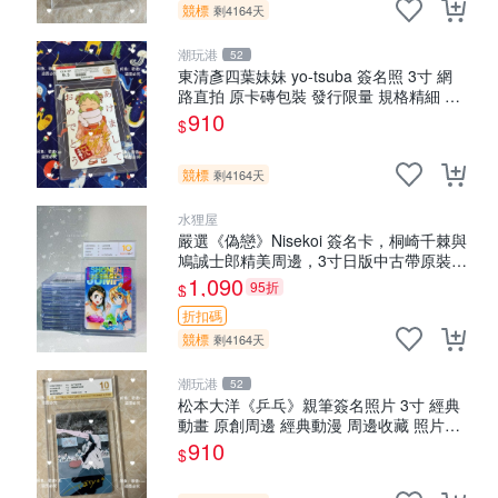
競標
剩4164天
潮玩港
52
東清彥四葉妹妹 yo-tsuba 簽名照 3寸 網
路直拍 原卡磚包裝 發行限量 規格精細 收
藏推薦 yo-tsuba 簽名照 四葉妹妹收藏版
910
$
競標
剩4164天
水狸屋
嚴選《偽戀》Nisekoi 簽名卡，桐崎千棘與
鳩誠士郎精美周邊，3寸日版中古帶原裝卡
磚，國內直郵 偽戀 Nisekoi 簽名卡 桐崎千
1,090
95折
$
棘
折扣碼
競標
剩4164天
潮玩港
52
松本大洋《乒乓》親筆簽名照片 3寸 經典
動畫 原創周邊 經典動漫 周邊收藏 照片卡
磚
910
$