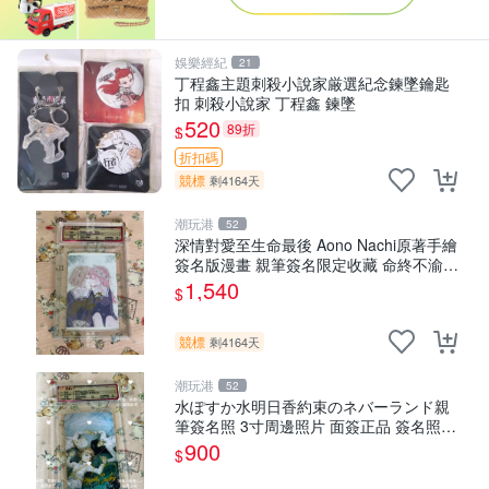
娛樂經紀
21
丁程鑫主題刺殺小說家厳選紀念鍊墜鑰匙
扣 刺殺小說家 丁程鑫 鍊墜
520
89折
$
折扣碼
競標
剩4164天
潮玩港
52
深情對愛至生命最後 Aono Nachi原著手繪
簽名版漫畫 親筆簽名限定收藏 命終不渝之
戀情 漫畫珍藏品
1,540
$
競標
剩4164天
潮玩港
52
水ぽすか水明日香約束のネバーランド親
筆簽名照 3寸周邊照片 面簽正品 簽名照周
邊
900
$