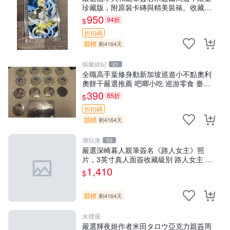
珍藏版，附原裝卡磚與精美裝裱。收藏家
推薦，品相完美好發，支持權威鑒定。 百
950
94折
$
夜優一郎周邊 山本大和 3寸簽名照片
折扣碼
競標
剩4164天
娛樂經紀
21
全職高手葉修身動新加坡巡遊小不點奧利
奧餅干嚴選推薦 吧唧小吃 巡游零食 臺灣
嚴選
390
85折
$
折扣碼
競標
剩4164天
潮玩港
52
嚴選深崎暮人親筆簽名《路人女主》照
片，3英寸真人面簽收藏級別 路人女主 深
崎暮人 照片
1,410
$
競標
剩4164天
水狸屋
嚴選輝夜姬作者米田タロウ亞克力親簽周