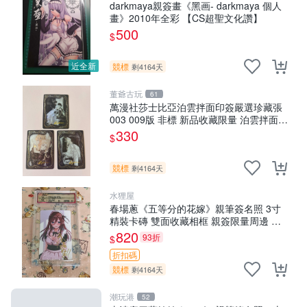
darkmaya親簽畫《黑画- darkmaya 個人
畫》2010年全彩 【CS超聖文化讚】
500
$
近全新
競標
剩4164天
董爺古玩
61
萬漫社莎士比亞泊雲拌面印簽嚴選珍藏張
003 009版 非標 新品收藏限量 泊雲拌面
莎士比亞 印簽
330
$
競標
剩4164天
水狸屋
春場蔥《五等分的花嫁》親筆簽名照 3寸
精裝卡磚 雙面收藏相框 親簽限量周邊 收
藏推薦 花嫁相片 現象級漫改 相框收藏 周
820
93折
$
邊精品
折扣碼
競標
剩4164天
潮玩港
52