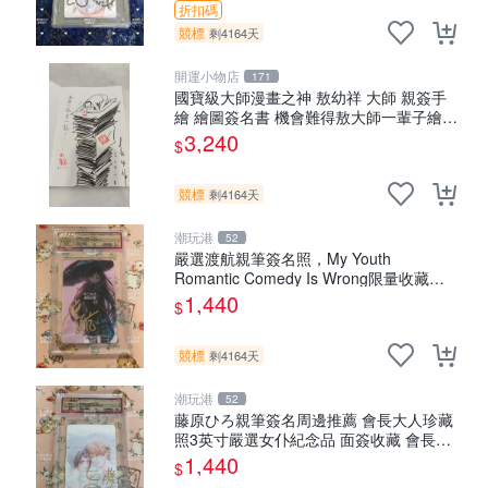
折扣碼
競標
剩4164天
開運小物店
171
國寶級大師漫畫之神 敖幼祥 大師 親簽手
繪 繪圖簽名書 機會難得敖大師一輩子繪圖
創作多年有一句老師最金典名言「畫一張
3,240
$
是一張」圖
競標
剩4164天
潮玩港
52
嚴選渡航親筆簽名照，My Youth
Romantic Comedy Is Wrong限量收藏版
青春戀愛物語 原創 漫畫周邊
1,440
$
競標
剩4164天
潮玩港
52
藤原ひろ親筆簽名周邊推薦 會長大人珍藏
照3英寸嚴選女仆紀念品 面簽收藏 會長大
人 簽名照 女仆照 面簽收藏
1,440
$