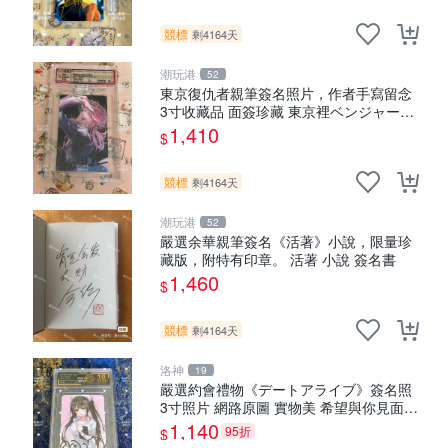
競標
剩4164天
潮玩港
52
東京復仇者親筆簽名照片，作者手寫留念
3寸收藏品 面簽珍藏 東京裡ベンジャーズ
畫家原創 約3x5.5cm 簽名版 國際帶回國
1,410
$
東京Revengers
競標
剩4164天
潮玩港
52
嚴選余華親筆簽名《活著》小說，限量珍
藏版，附特有印章。 活著 小說 簽名書
1,460
$
競標
剩4164天
洛神
19
嚴選約會禮物《デートアライブ》簽名照
3寸照片 網路原圖 實物美 希望與你見面
デートアライブ 簽名照 收藏品
1,140
95折
$