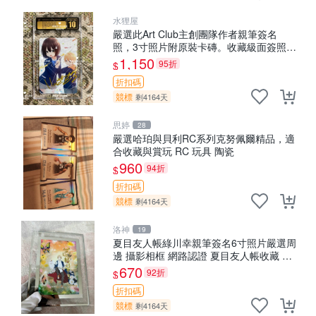
水狸屋
嚴選此Art Club主創團隊作者親筆簽名
照，3寸照片附原裝卡磚。收藏級面簽照，
適合藝術愛好者收藏與展示。 3寸 簽名 照
1,150
95折
$
片
折扣碼
競標
剩4164天
思婷
28
嚴選哈珀與貝利RC系列克努佩爾精品，適
合收藏與賞玩 RC 玩具 陶瓷
960
94折
$
折扣碼
競標
剩4164天
洛神
19
夏目友人帳綠川幸親筆簽名6寸照片嚴選周
邊 攝影相框 網路認證 夏目友人帳收藏 簽
名照 6寸
670
92折
$
折扣碼
競標
剩4164天