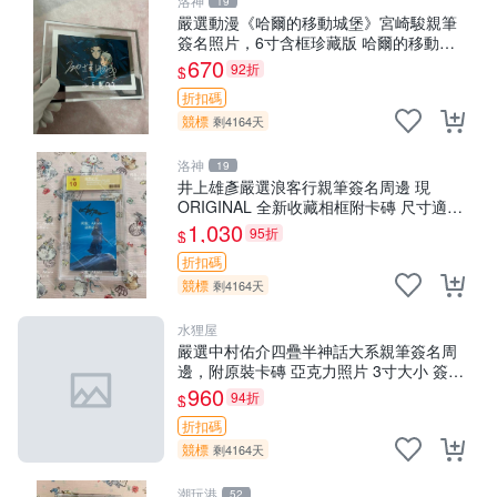
洛神
19
嚴選動漫《哈爾的移動城堡》宮崎駿親筆
簽名照片，6寸含框珍藏版 哈爾的移動城
堡 簽名照 公仔周邊
670
92折
$
折扣碼
競標
剩4164天
洛神
19
井上雄彥嚴選浪客行親筆簽名周邊 現
ORIGINAL 全新收藏相框附卡磚 尺寸適中
浪客行 筆 記念照
1,030
95折
$
折扣碼
競標
剩4164天
水狸屋
嚴選中村佑介四疊半神話大系親筆簽名周
邊，附原裝卡磚 亞克力照片 3寸大小 簽名
照 收藏級 周邊商品
960
94折
$
折扣碼
競標
剩4164天
潮玩港
52