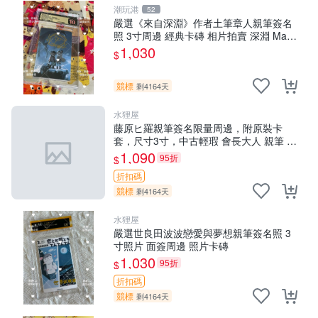
潮玩港
52
嚴選《來自深淵》作者土筆章人親筆簽名
照 3寸周邊 經典卡磚 相片拍賣 深淵 Made
in Abyss 土筆章人 照片
1,030
$
競標
剩4164天
水狸屋
藤原ヒ羅親筆簽名限量周邊，附原裝卡
套，尺寸3寸，中古輕瑕 會長大人 親筆 簽
名 周邊 卡套 3寸 中古初瑕
1,090
95折
$
折扣碼
競標
剩4164天
水狸屋
嚴選世良田波波戀愛與夢想親筆簽名照 3
寸照片 面簽周邊 照片卡磚
1,030
95折
$
折扣碼
競標
剩4164天