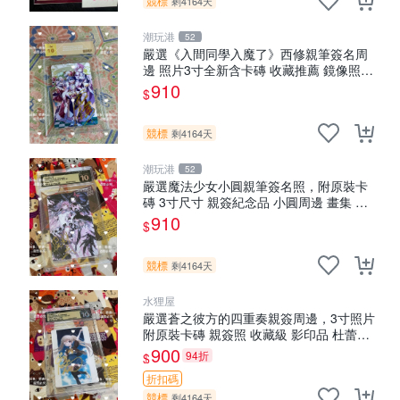
競標
剩4164天
潮玩港
52
嚴選《入間同學入魔了》西修親筆簽名周
邊 照片3寸全新含卡磚 收藏推薦 鏡像照片
周邊收藏
910
$
競標
剩4164天
潮玩港
52
嚴選魔法少女小圓親筆簽名照，附原裝卡
磚 3寸尺寸 親簽紀念品 小圓周邊 畫集 監
督親筆
910
$
競標
剩4164天
水狸屋
嚴選蒼之彼方的四重奏親簽周邊，3寸照片
附原裝卡磚 親簽照 收藏級 影印品 杜蕾斯
相紙質地 限量版 Aokana Four Rhythm 藍
900
94折
$
光紀念照 簽名
折扣碼
競標
剩4164天