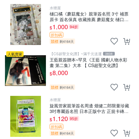
水狸屋
樋口橘《蘑菇魔女》親筆簽名照 3寸 補票
原卡 簽名保真 收藏推薦 蘑菇魔女 樋口橘
照片
1,000
94折
$
折扣碼
競標
剩4164天
【CS超聖文化讚】~滿千元送運
人氣賣家
3838
王藍親簽贈本~罕見《王藍 國劇人物水彩
畫 第二集》大本 【 CS超聖文化讚】
8,000
$
競標
剩4164天
水狸屋
旋風管家親筆簽名周邊 畑健二郎限量珍藏
3吋專屬簽名照 日本正版中古 正規卡磚附
送 旋風管家 畑健二郎 簽名照
1,120
95折
$
折扣碼
競標
剩4164天