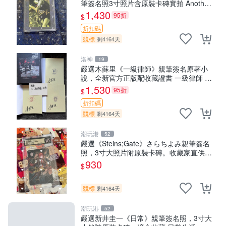
筆簽名照3寸照片含原裝卡磚實拍 Another
替身 アナザー 作者 簽名 照片 卡磚 實物
1,430
95折
$
折扣碼
競標
剩4164天
洛神
19
嚴選木蘇里《一級律師》親筆簽名原著小
說，全新官方正版配收藏證書 一級律師 規
格 數字漫畫 周邊品
1,530
95折
$
折扣碼
競標
剩4164天
潮玩港
52
嚴選《Steins;Gate》さらちよみ親筆簽名
照，3寸大照片附原裝卡磚。收藏家直供，
限量珍藏。 さらちよmi 作者 簽名照
930
$
Steins;Gate 著
競標
剩4164天
潮玩港
52
嚴選新井圭一《日常》親筆簽名照，3寸大