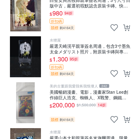
版中古，嚴選初瑕默認含原裝卡磚。快速
發貨僅存數量稀少。 和武葉佐乃 規格 和
980
94折
$
武はざの 白聖女與黑牧師
折扣碼
競標
剩4164天
水狸屋
嚴選天崎滉平親筆簽名周邊，包含3寸墨魚
太金メダリスト照片，附原裝卡磚與專用
盒裝，收藏推薦 天崎滉平 紙質 時尚 套裝
1,300
95折
$
折扣碼
競標
剩4164天
美的古董跟我愛我爸我恨壞人
242
美國暢銷漫畫、電影，漫畫家Stan Lee創
作綠巨人浩克、蜘蛛人、X戰警、鋼鐵
人，鋼鐵人是世界最有錢總裁拯救國家、
200,000
$1,500,000
14折
$
除各國壞人的英雄，1968鋼鐵人第一集簽
名漫畫
競標
剩4164天
水狸屋
嚴選山本大和親筆簽名米迦爾周邊，限量