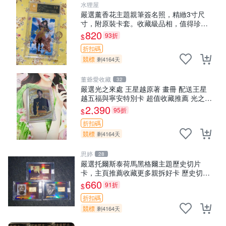
水狸屋
嚴選薰香花主題親筆簽名照，精緻3寸尺
寸，附原裝卡套。收藏級品相，值得珍
藏。 薰香花 花卉 照片
820
93折
$
折扣碼
競標
剩4164天
董爺愛收藏
32
嚴選光之來處 王星越原著 畫冊 配送王星
越五福與寧安特別卡 超值收藏推薦 光之來
處 王星越 插畫 極具收藏價值 寧安典藏卡
2,390
95折
$
限量收藏
折扣碼
競標
剩4164天
思婷
28
嚴選托爾斯泰荷馬黑格爾主題歷史切片
卡，主頁推薦收藏更多親拆好卡 歷史切片
卡 托爾斯泰 荷馬 黑格爾
660
91折
$
折扣碼
競標
剩4164天