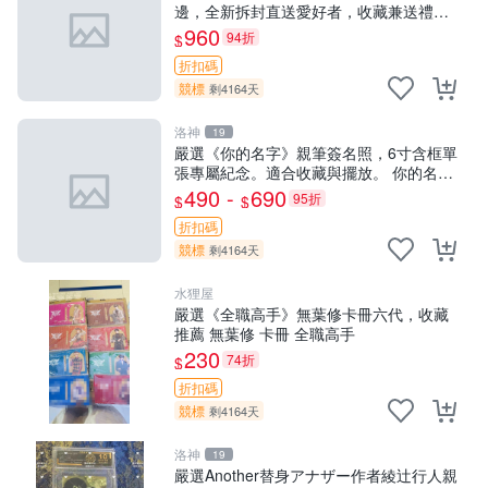
邊，全新拆封直送愛好者，收藏兼送禮皆
宜，專業包裝防損！限量到貨。 輝夜姬 米
960
94折
$
田タロウ 亞克力
折扣碼
競標
剩4164天
洛神
19
嚴選《你的名字》親筆簽名照，6寸含框單
張專屬紀念。適合收藏與擺放。 你的名字
簽名照 紀念照 單張
490 -
690
95折
$
$
折扣碼
競標
剩4164天
水狸屋
嚴選《全職高手》無葉修卡冊六代，收藏
推薦 無葉修 卡冊 全職高手
230
74折
$
折扣碼
競標
剩4164天
洛神
19
嚴選Another替身アナザー作者綾辻行人親