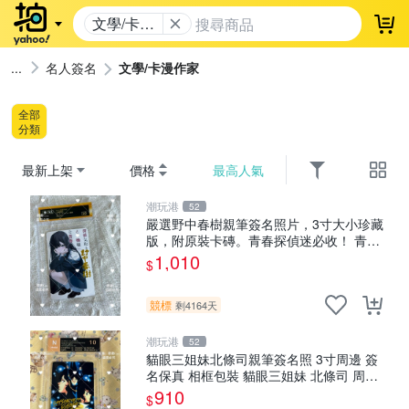
文學/卡漫
登
作家
名人簽名
文學/卡漫作家
全部
分類
最新上架
價格
最高人氣
潮玩港
52
嚴選野中春樹親筆簽名照片，3寸大小珍藏
版，附原裝卡磚。青春探偵迷必收！ 青春
時代、探案主題 現場簽名照收藏品
1,010
$
競標
剩4164天
潮玩港
52
貓眼三姐妹北條司親筆簽名照 3寸周邊 簽
名保真 相框包裝 貓眼三姐妹 北條司 周邊
貓眼三姐妹 簽名照 包裝相框
910
$