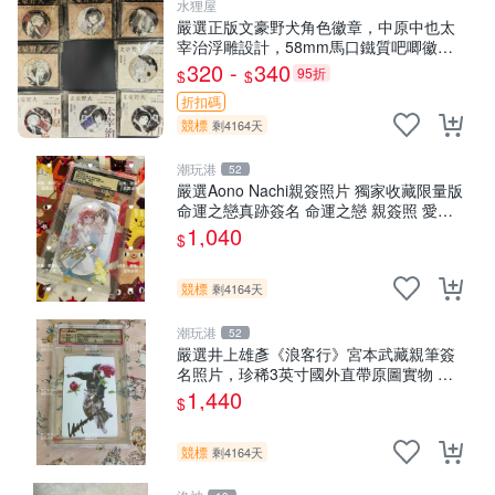
水狸屋
嚴選正版文豪野犬角色徽章，中原中也太
宰治浮雕設計，58mm馬口鐵質吧唧徽
章，有原袋可對光確認。國谷正品保障，
320 -
340
95折
$
$
適合收藏。 中原中也 浮雕徽章 文豪野犬
折扣碼
競標
剩4164天
潮玩港
52
嚴選Aono Nachi親簽照片 獨家收藏限量版
命運之戀真跡簽名 命運之戀 親簽照 愛的
告白
1,040
$
競標
剩4164天
潮玩港
52
嚴選井上雄彥《浪客行》宮本武藏親筆簽
名照片，珍稀3英寸國外直帶原圖實物 浪
客行 紙質 簽名 宮本武藏
1,440
$
競標
剩4164天