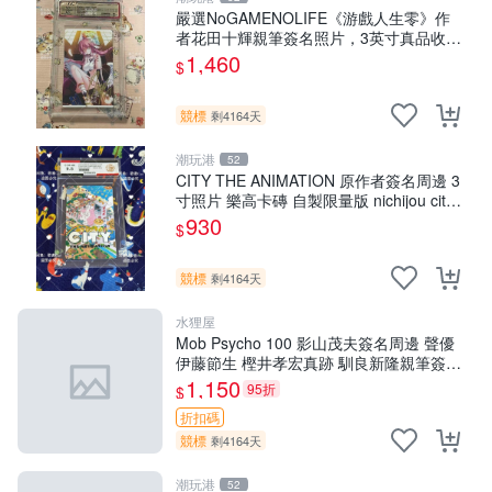
嚴選NoGAMENOLIFE《游戲人生零》作
者花田十輝親筆簽名照片，3英寸真品收
藏。簽名經典角色周邊推薦收藏。 游戲人
1,460
$
生零 花田十輝 簽名照
競標
剩4164天
潮玩港
52
CITY THE ANIMATION 原作者簽名周邊 3
寸照片 樂高卡磚 自製限量版 nichijou city
the animation 簽名照 卡
930
$
競標
剩4164天
水狸屋
Mob Psycho 100 影山茂夫簽名周邊 聲優
伊藤節生 樫井孝宏真跡 馴良新隆親筆簽名
照 3寸裝幀原盒 中古珍藏 靈幻新隆 Mob
1,150
95折
$
Psycho
折扣碼
競標
剩4164天
潮玩港
52