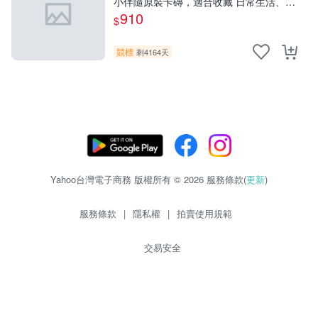
小伴隨原裝卡磚，適合收藏 日常生活、藝
術品、 SignedPhoto
910
$
競標
剩4164天
Yahoo台灣電子商務 版權所有 © 2026 服務條款(
更新
)
服務條款
|
隱私權
|
拍賣使用規範
交易安全