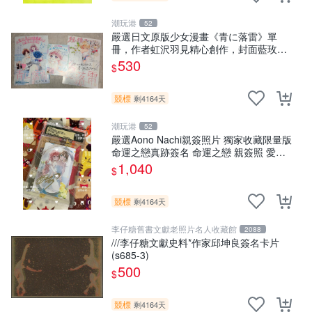
潮玩港
52
嚴選日文原版少女漫畫《青に落雷》單
冊，作者虹沢羽見精心創作，封面藍玫瑰
情侶插畫唯美動人， STORY 32 及カラー
530
$
41P 精彩內容，品相良好如新。少女
競標
剩4164天
潮玩港
52
嚴選Aono Nachi親簽照片 獨家收藏限量版
命運之戀真跡簽名 命運之戀 親簽照 愛的
告白
1,040
$
競標
剩4164天
李仔糖舊書文獻老照片名人收藏館
2088
///李仔糖文獻史料*作家邱坤良簽名卡片
(s685-3)
500
$
競標
剩4164天