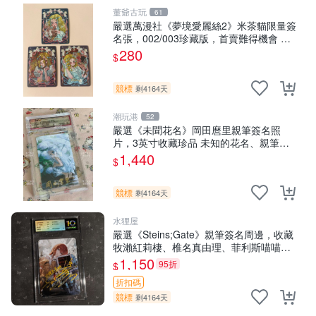
董爺古玩
61
嚴選萬漫社《夢境愛麗絲2》米茶貓限量簽
名張，002/003珍藏版，首賣難得機會 夢
境愛麗絲 米茶貓 限量簽名
280
$
競標
剩4164天
潮玩港
52
嚴選《未聞花名》岡田麿里親筆簽名照
片，3英寸收藏珍品 未知的花名、親筆、
簽名周邊
1,440
$
競標
剩4164天
水狸屋
嚴選《Steins;Gate》親筆簽名周邊，收藏
牧瀨紅莉棲、椎名真由理、菲利斯喵喵人
氣卡牌 簽字照片 牧瀨紅莉棲 椎名真由理
1,150
95折
$
折扣碼
競標
剩4164天