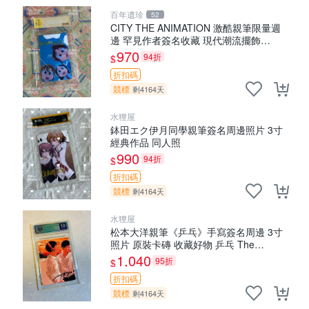
百年遺珍
52
CITY THE ANIMATION 激酷親筆限量週
邊 罕見作者簽名收藏 現代潮流擺飾
9x9cm 專家推薦 國際珍藏款 周邊 照片周
970
94折
$
邊 尺寸 收藏品
折扣碼
競標
剩4164天
水狸屋
鉢田エク伊月同學親筆簽名周邊照片 3寸
經典作品 同人照
990
94折
$
折扣碼
競標
剩4164天
水狸屋
松本大洋親筆《乒乓》手寫簽名周邊 3寸
照片 原裝卡磚 收藏好物 乒乓 The
Animation 松本大洋 簽名 周邊 注記：此
1,040
95折
$
商品為作者親筆簽名，附原
折扣碼
競標
剩4164天