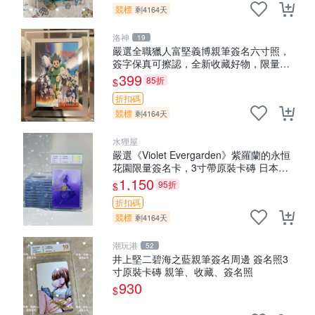
競標
剩4164天
洛神
19
嚴選全職獵人富堅義博親筆簽名六寸照，
簽字保真可擦認，全新收藏好物，限量發
售 全職獵人 富堅義博 簽名照片
399
85折
$
折扣碼
競標
剩4164天
水狸屋
嚴選《Violet Evergarden》紫羅蘭的永恒
花園限量簽名卡，3寸帶原裝卡磚 日本中
古收藏推薦 薇爾莉特 曜佳奈 筆記本
1,150
95折
$
折扣碼
競標
剩4164天
潮玩港
52
井上堅二碧海之藍親筆簽名周邊 簽名照3
寸原裝卡磚 親筆、收藏、簽名照
930
$