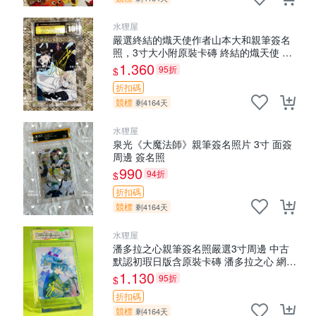
水狸屋
嚴選終結的熾天使作者山本大和親筆簽名
照，3寸大小附原裝卡磚 終結的熾天使 簽
名照片 親筆簽名周邊
1,360
95折
$
折扣碼
競標
剩4164天
水狸屋
泉光《大魔法師》親筆簽名照片 3寸 面簽
周邊 簽名照
990
94折
$
折扣碼
競標
剩4164天
水狸屋
潘多拉之心親筆簽名照嚴選3寸周邊 中古
默認初瑕日版含原裝卡磚 潘多拉之心 網購
周邊 署名照
1,130
95折
$
折扣碼
競標
剩4164天