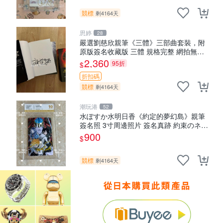
競標
剩4164天
思婷
28
嚴選劉慈欣親筆《三體》三部曲套裝，附
原版簽名收藏版 三體 規格完整 網拍無疑
真品 收藏推薦 《三體》全系列親筆簽名版
2,360
95折
$
電影原著珍藏必備 劉慈欣 《三體》
折扣碼
競標
剩4164天
潮玩港
52
水ぽすか水明日香《約定的夢幻島》親筆
簽名照 3寸周邊照片 簽名真跡 約束のネバ
ーランド 周邊 照片收藏 水明日香 網路握
900
$
手會簽名周邊 照片
競標
剩4164天