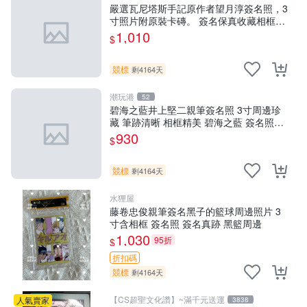
嚴選瓦尼塔斯手記原作者望月淳簽名照，3
寸照片附原裝卡磚。 簽名保真收藏相框裝
裱隨行發送 照片 簽名周邊 望月淳
1,010
$
競標
剩4164天
潮玩港
52
碧海之藍井上堅二親筆簽名照 3寸周邊珍
藏 筆跡清晰 相框精美 碧海之藍 簽名照片
井上堅二 周邊品
930
$
競標
剩4164天
水狸屋
藤卷忠俊親筆簽名黑子的籃球周邊照片 3
寸含相框 簽名照 簽名真跡 黑籃周邊
1,030
95折
$
折扣碼
競標
剩4164天
【CS超聖文化讚】~滿千元送運
人氣賣家
3838