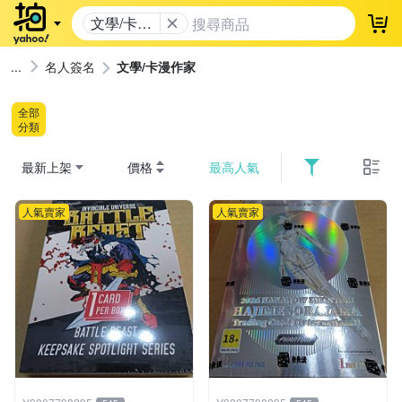
文學/卡漫
登
作家
名人簽名
文學/卡漫作家
全部
分類
最新上架
價格
最高人氣
人氣賣家
人氣賣家