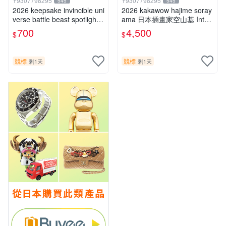
Y9307798295
Y9307798295
545
545
2026 keepsake invincible uni
2026 kakawow hajime soray
verse battle beast spotlight
ama 日本插畫家空山基 Inter
戰鬥野獸簽名盒卡
national國際版官方收藏簽名
700
4,500
$
$
盒卡
競標
競標
剩1天
剩1天