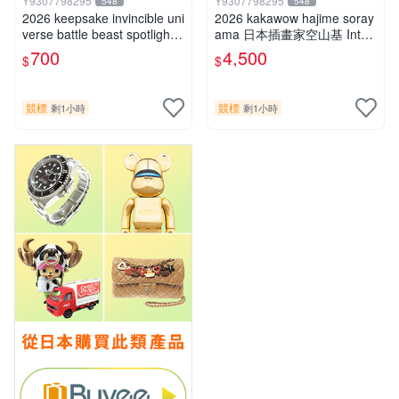
Y9307798295
Y9307798295
548
548
2026 keepsake invincible uni
2026 kakawow hajime soray
verse battle beast spotlight
ama 日本插畫家空山基 Inter
戰鬥野獸簽名盒卡
national國際版官方收藏簽名
700
4,500
$
$
盒卡
競標
競標
剩1小時
剩1小時