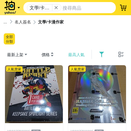
文學/卡漫
登
作家
名人簽名
文學/卡漫作家
全部
分類
最新上架
價格
最高人氣
人氣賣家
人氣賣家