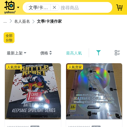
文學/卡漫
登
作家
名人簽名
文學/卡漫作家
全部
分類
最新上架
價格
最高人氣
人氣賣家
人氣賣家