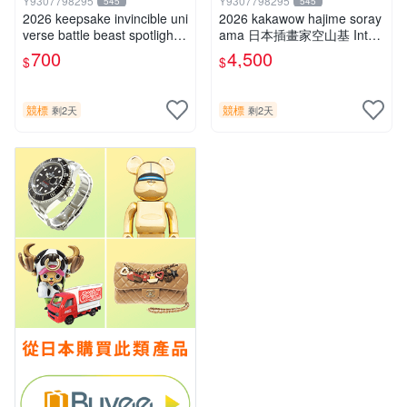
Y9307798295
Y9307798295
545
545
2026 keepsake invincible uni
2026 kakawow hajime soray
verse battle beast spotlight
ama 日本插畫家空山基 Inter
戰鬥野獸簽名盒卡
national國際版官方收藏簽名
700
4,500
$
$
盒卡
競標
競標
剩2天
剩2天