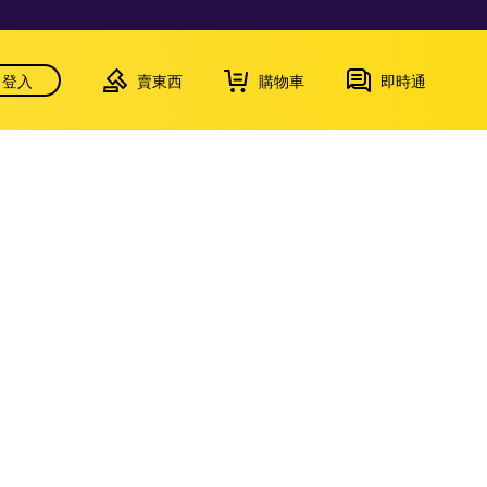
登入
賣東西
購物車
即時通