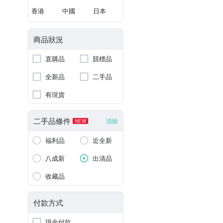
香港
中國
日本
商品狀況
直購品
競標品
全新品
二手品
有現貨
二手品條件
清除
NEW
福利品
近全新
八成新
出清品
收藏品
付款方式
現金付款