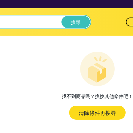
搜尋
找不到商品嗎？換換其他條件吧！
清除條件再搜尋