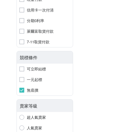
信用卡一次付清
分期0利率
萊爾富取貨付款
7-11取貨付款
競標條件
可立即結標
一元起標
無底價
賣家等級
超人氣賣家
人氣賣家