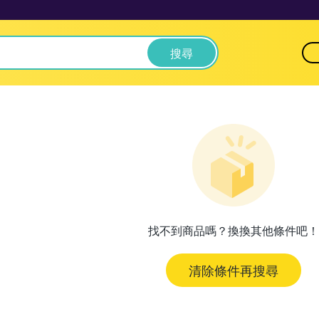
搜尋
找不到商品嗎？換換其他條件吧！
清除條件再搜尋