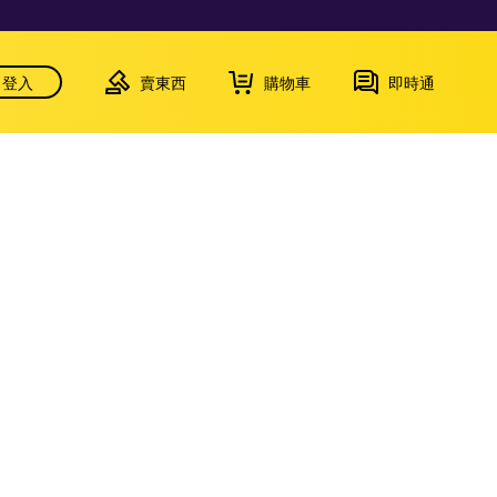
登入
賣東西
購物車
即時通