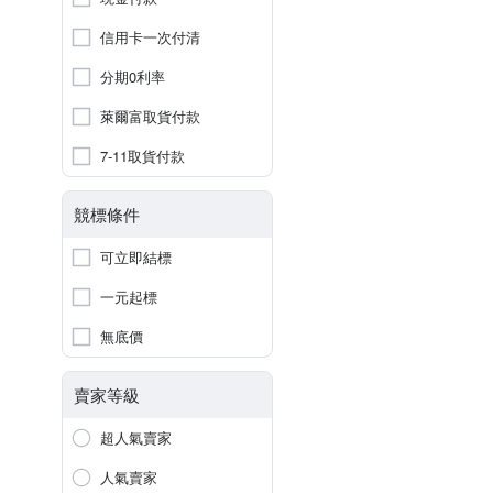
信用卡一次付清
分期0利率
萊爾富取貨付款
7-11取貨付款
競標條件
可立即結標
一元起標
無底價
賣家等級
超人氣賣家
人氣賣家