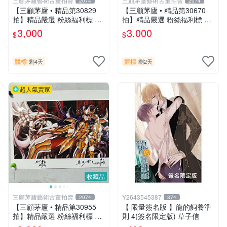
三顧茅廬藝術古董拍賣
三顧茅廬藝術古董拍賣
2074
2074
【三顧茅廬 • 精品第30829
【三顧茅廬 • 精品第30670
拍】精品嚴選 粉絲福利標 日
拍】精品嚴選 粉絲福利標 日
本動漫大師 車田正美簽名照
本動漫大師 車田正美簽名照
3,000
3,000
$
$
片《聖鬥士星矢》！ 特惠起
片《聖鬥士星矢》！ 特惠起
標 無底價
標 無底價
競標
競標
剩4天
剩2天
超人氣賣家
收藏品
三顧茅廬藝術古董拍賣
Y2643545387
2074
374
【三顧茅廬 • 精品第30955
【 限量簽名版 】龍的飼養準
拍】精品嚴選 粉絲福利標 日
則 4(簽名限定版) 草子信
本動漫大師 車田正美簽名照