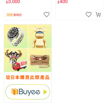
3,000
400
$
$
片《聖鬥士星矢》！ 特惠起
標 無底價
競標
剩39分