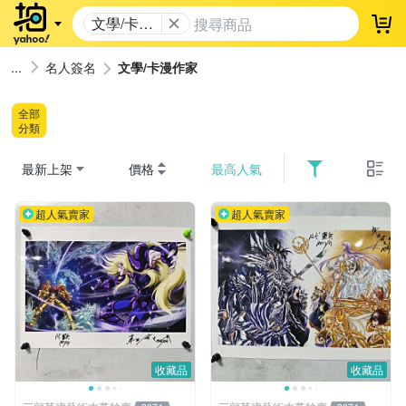
文學/卡漫
登
作家
名人簽名
文學/卡漫作家
全部
分類
最新上架
價格
最高人氣
超人氣賣家
超人氣賣家
收藏品
收藏品