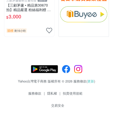
三顧茅廬藝術古董拍賣
2075
【三顧茅廬 • 精品第30670
拍】精品嚴選 粉絲福利標 日
本動漫大師 車田正美簽名照
3,000
$
片《聖鬥士星矢》！ 特惠起
標 無底價
競標
剩16小時
Yahoo台灣電子商務 版權所有 © 2026 服務條款(
更新
)
服務條款
|
隱私權
|
拍賣使用規範
交易安全