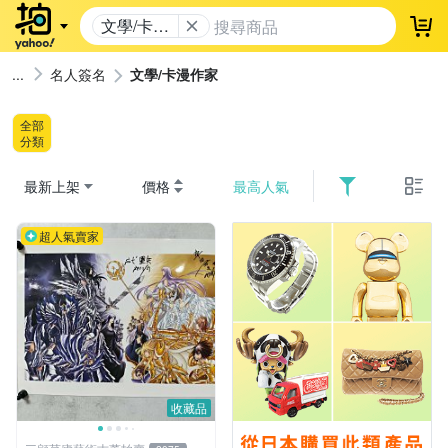
文學/卡漫
登
作家
名人簽名
文學/卡漫作家
全部
分類
最新上架
價格
最高人氣
超人氣賣家
收藏品