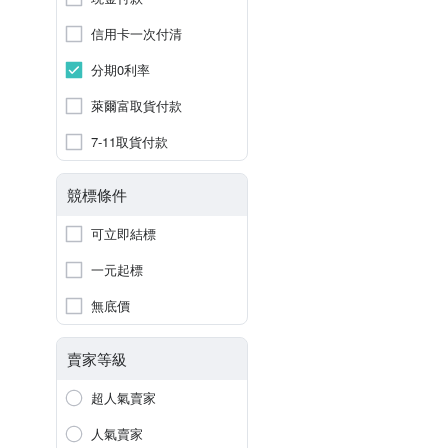
信用卡一次付清
分期0利率
萊爾富取貨付款
7-11取貨付款
競標條件
可立即結標
一元起標
無底價
賣家等級
超人氣賣家
人氣賣家