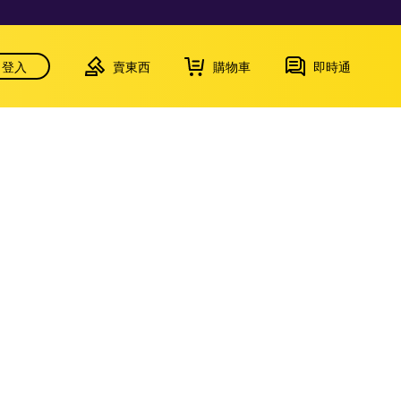
登入
賣東西
購物車
即時通