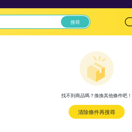
搜尋
找不到商品嗎？換換其他條件吧！
清除條件再搜尋