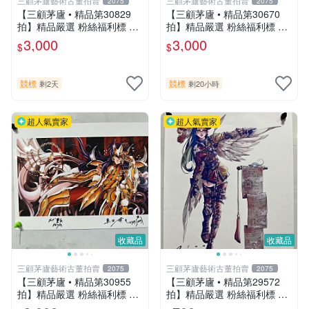
三顧茅廬藝術古董拍賣
三顧茅廬藝術古董拍賣
2075
2075
【三顧茅廬 • 精品第30829
【三顧茅廬 • 精品第30670
拍】精品嚴選 粉絲福利標 日
拍】精品嚴選 粉絲福利標 日
本動漫大師 車田正美簽名照
本動漫大師 車田正美簽名照
3,000
3,000
$
$
片《聖鬥士星矢》！ 特惠起
片《聖鬥士星矢》！ 特惠起
標 無底價
標 無底價
競標
競標
剩2天
剩20小時
超人氣賣家
超人氣賣家
收藏品
收藏品
三顧茅廬藝術古董拍賣
三顧茅廬藝術古董拍賣
2075
2075
【三顧茅廬 • 精品第30955
【三顧茅廬 • 精品第29572
拍】精品嚴選 粉絲福利標 日
拍】精品嚴選 粉絲福利標 韓
本動漫大師 車田正美簽名照
國排名前30名插畫家Pinn作