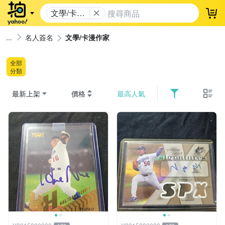
文學/卡漫
登
作家
名人簽名
文學/卡漫作家
全部
分類
最新上架
價格
最高人氣