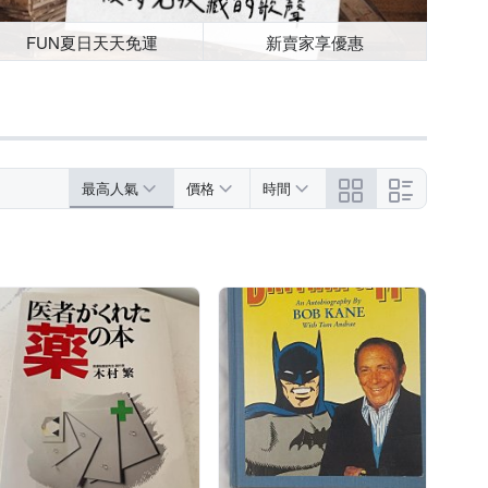
FUN夏日天天免運
新賣家享優惠
最高人氣
價格
時間