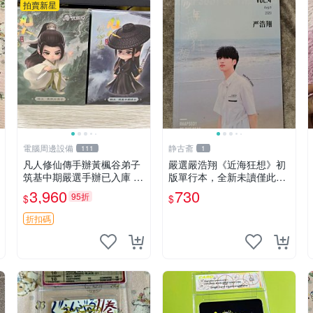
拍賣新星
電腦周邊設備
静古斋
111
1
凡人修仙傳手辦黃楓谷弟子
嚴選嚴浩翔《近海狂想》初
筑基中期嚴選手辦已入庫 黃
版單行本，全新未讀僅此一
楓谷限定 黃楓谷手辦 凡人
冊 近海狂想 嚴浩翔 初版單
3,960
730
95折
$
$
修仙傳手辦 韓力 黃楓谷弟
行本
子 筑基中期手辦 黃楓谷限
折扣碼
量版 手辦收藏 凡人修仙