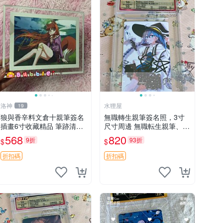
洛神
水狸屋
19
狼與香辛料文倉十親筆簽名
無職轉生親筆簽名照，3寸
插畫6寸收藏精品 筆跡清晰
尺寸周邊 無職転生親筆、收
可觸摸 .擦拭驗證限量珍藏
藏原版卡磚 包裝精良 無職
568
820
9折
93折
$
$
狼與香辛料 文倉十 揚州
轉生、親筆簽名、3寸照片
折扣碼
折扣碼