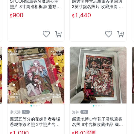
SPOON親筆簽名魔法公主
嚴選筒井大志親筆簽名周邊
照片 3寸周邊相框套 靈動希
3英寸簽名照片 收藏推薦 簽
婭限量周邊 魔法公主 希婭
名周邊 3英寸 簽名 照片
900
1,440
$
$
現象框
潮玩港
洛神
52
19
嚴選五等分的花嫁作者春場
嚴選地縛少年花子君親筆簽
蔥親筆簽名照 3寸照片含原
名照 6寸含框收藏佳品 國際
裝卡套 收藏級周邊適合珍藏
知名漫畫作品限量周邊 地縛
1,000
670
92折
$
$