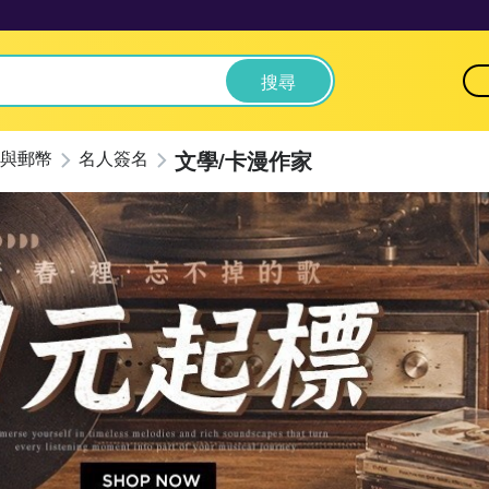
搜尋
文學/卡漫作家
與郵幣
名人簽名