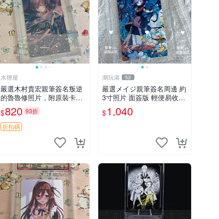
水狸屋
潮玩港
52
嚴選木村貴宏親筆簽名叛逆
嚴選メイジ親筆簽名周邊 約
的魯魯修照片，附原裝卡
3寸照片 面簽版 輕便易收藏
磚，尺寸3寸，收藏推薦。
周邊 簽名照 3寸相框
820
1,040
93折
$
$
叛逆的魯魯修 筆記本 周邊
照片
折扣碼