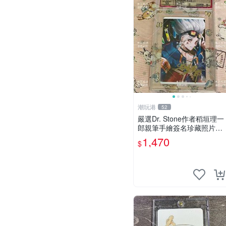
潮玩港
52
嚴選Dr. Stone作者稻垣理一
郎親筆手繪簽名珍藏照片，
3英寸真品實拍 石紀、Doct
1,470
$
orStone、收藏