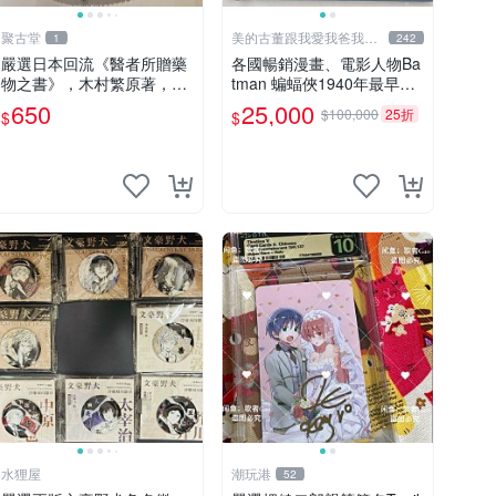
聚古堂
美的古董跟我愛我爸我恨
1
242
壞人
嚴選日本回流《醫者所贈藥
各國暢銷漫畫、電影人物Ba
物之書》，木村繁原著，詳
tman 蝙蝠俠1940年最早的
述藥物相互作用 薬物 相互
創作者，這本書是Batman a
650
25,000
$100,000
25折
$
$
作用 医療
nd me 是Bob Kane 1990年
出的書第一刷有他本人畫跟
簽名
水狸屋
潮玩港
52