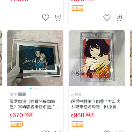
五等分的花嫁 照片 春場蔥
少年花子君 簽名照片 漫畫
迷必備收藏品
折扣碼
洛神
水狸屋
19
嚴選動漫《哈爾的移動城
嚴選中村佑介四疊半神話大
堡》宮崎駿親筆簽名照片，
系親筆簽名周邊，附原裝卡
6寸含框珍藏版 哈爾的移動
磚 亞克力照片 3寸大小 簽名
670
960
92折
94折
$
$
城堡 簽名照 公仔周邊
照 收藏級 周邊商品
折扣碼
折扣碼