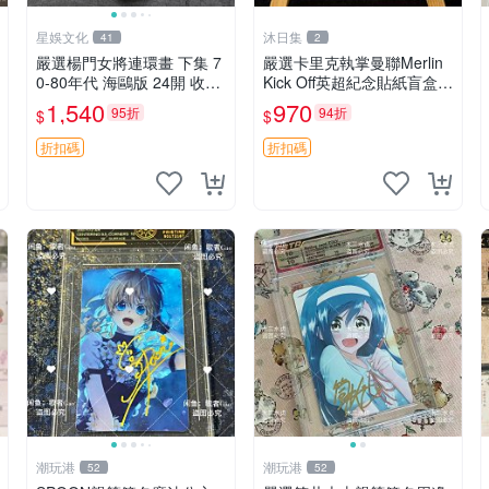
星娛文化
沐日集
41
2
嚴選楊門女將連環畫 下集 7
嚴選卡里克執掌曼聯Merlin
0-80年代 海鷗版 24開 收藏
Kick Off英超紀念貼紙盲盒珍
佳品 內頁輕微瑕疵
藏款 英超 貼紙 紀念盲盒
1,540
970
95折
94折
$
$
折扣碼
折扣碼
潮玩港
潮玩港
52
52