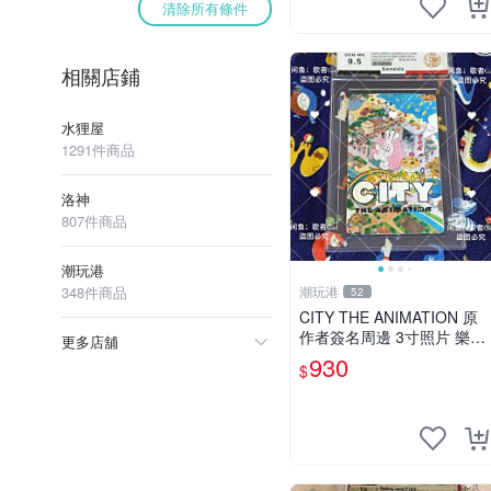
清除所有條件
相關店鋪
水狸屋
1291件商品
洛神
807件商品
潮玩港
348件商品
潮玩港
52
CITY THE ANIMATION 原
作者簽名周邊 3寸照片 樂高
更多店舖
卡磚 自製限量版 nichijou cit
930
$
y the animation 簽名照 卡