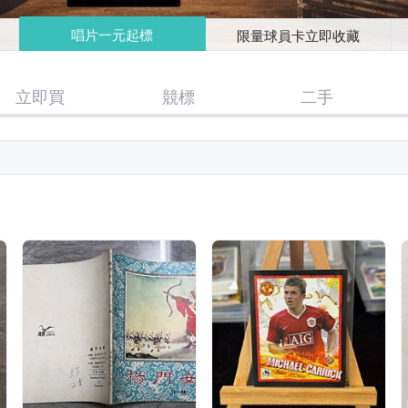
唱片一元起標
限量球員卡立即收藏
立即買
競標
二手