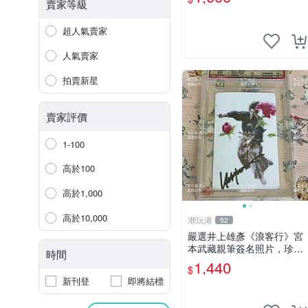
時代典藏 筆跡限量
賣家等級
超人氣賣家
人氣賣家
拍賣新星
賣家評價
1-100
高於100
高於1,000
高於10,000
潮玩港
52
嚴選井上雄彥《浪客行》宮
本武藏親筆簽名照片，珍稀
時間
3英寸國外直帶原圖實物 浪
1,440
$
客行 紙質 簽名 宮本武藏
新刊登
即將結標