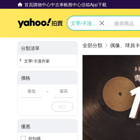
首頁
購物中心
中古車
帳務中心
信箱
App下載
Yahoo拍賣
文學/卡漫作
家
偶像、球員卡
分類清單
文學/卡漫作家
價格
-
確定
優惠
折扣碼