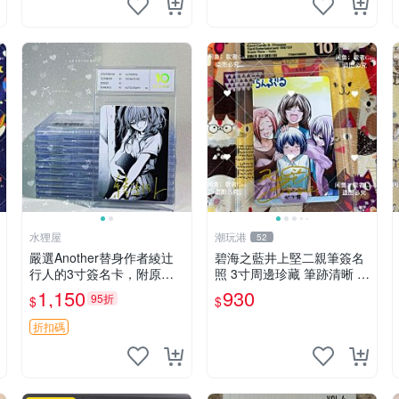
水狸屋
潮玩港
52
嚴選Another替身作者綾辻
碧海之藍井上堅二親筆簽名
行人的3寸簽名卡，附原裝
照 3寸周邊珍藏 筆跡清晰 相
卡磚。國內直郵快速到貨。
框精美 碧海之藍 簽名照片
1,150
930
95折
$
$
Another 替身 綾辻行人 簽名
井上堅二 周邊品
卡 周邊
折扣碼