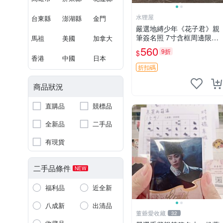
水狸屋
台東縣
澎湖縣
金門
嚴選地縛少年《花子君》親
筆簽名照 7寸含框周邊限量
馬祖
美國
加拿大
收藏 親筆簽名 地縛角色珍
560
9折
$
藏照 收藏推薦 花子君相框
香港
中國
日本
周邊
折扣碼
商品狀況
直購品
競標品
全新品
二手品
有現貨
二手品條件
NEW
福利品
近全新
八成新
出清品
董爺愛收藏
32