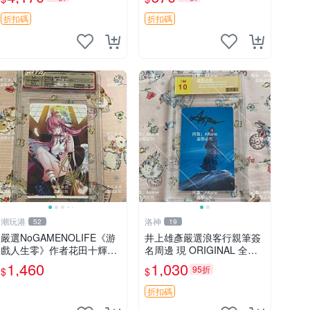
版非日常收藏海報 坂本龍之
之境界 奈須蘑菇 簽名照
介 A3 規格 30x42
折扣碼
折扣碼
潮玩港
洛神
52
19
嚴選NoGAMENOLIFE《游
井上雄彥嚴選浪客行親筆簽
戲人生零》作者花田十輝親
名周邊 現 ORIGINAL 全新
筆簽名照片，3英寸真品收
收藏相框附卡磚 尺寸適中
1,460
1,030
95折
$
$
藏。簽名經典角色周邊推薦
浪客行 筆 記念照
收藏。 游戲人生零 花田十
折扣碼
輝 簽名照