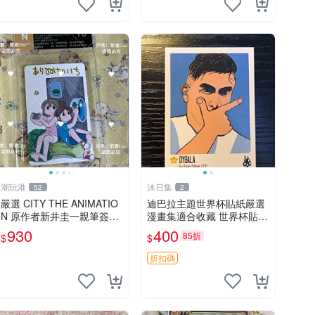
潮玩港
沐日集
52
2
嚴選 CITY THE ANIMATIO
迪巴拉主題世界杯貼紙嚴選
N 原作者新井圭一親筆簽名
漫畫集適合收藏 世界杯貼紙
照，附原裝卡磚珍藏。3寸
迪巴拉 漫畫
930
400
85折
$
$
照片盡顯畫面細節。 City th
e Animation 照片
折扣碼