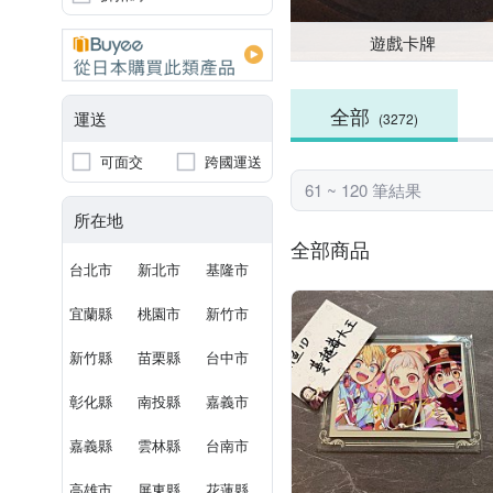
遊戲卡牌
全部
運送
(3272)
可面交
跨國運送
61 ~ 120 筆結果
所在地
全部商品
台北市
新北市
基隆市
宜蘭縣
桃園市
新竹市
新竹縣
苗栗縣
台中市
彰化縣
南投縣
嘉義市
嘉義縣
雲林縣
台南市
高雄市
屏東縣
花蓮縣