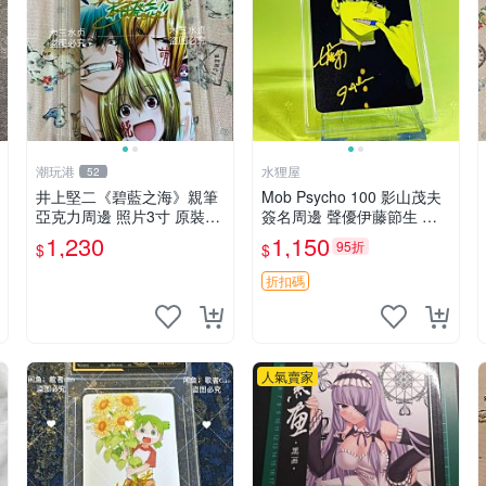
潮玩港
水狸屋
52
井上堅二《碧藍之海》親筆
Mob Psycho 100 影山茂夫
亞克力周邊 照片3寸 原裝卡
簽名周邊 聲優伊藤節生 樫
磚 收藏級面簽 碧藍之海 井
井孝宏真跡 馴良新隆親筆簽
1,230
1,150
95折
$
$
上堅二 規章
名照 3寸裝幀原盒 中古珍藏
靈幻新隆 Mob Psycho
折扣碼
人氣賣家