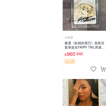
水狸屋
嚴選《妖精的尾巴》真島浩
親筆簽名FAIRY TAIL周邊手
寫限量收藏 尺寸3寸 日本回
960
94折
$
憶版中古 妖精的尾巴 周邊 F
AIRY_TAIL
折扣碼