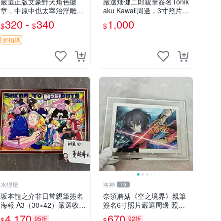
嚴選正版文豪野犬角色徽
嚴選畑健二郎親筆簽名Tonik
章，中原中也太宰治浮雕設
aku Kawaii周邊，3寸照片含
計，58mm馬口鐵質吧唧徽
原裝卡匣。收藏家直供，保
320 -
340
1,000
$
$
$
章，有原袋可對光確認。國
真可靠。 Tonikaku Kawaii
谷正品保障，適合收藏。 中
畑健二郎 親筆簽名周
折扣碼
原中也 浮雕徽章 文豪野犬
水狸屋
洛神
19
坂本龍之介非日常親筆簽名
奈須蘑菇《空之境界》親筆
海報 A3（30×42）嚴選收藏
簽名6寸照片嚴選周邊 照片
真實面簽國外珍藏 親筆簽名
含框 保證真品 溫馨收藏 空
4,170
670
95折
92折
$
$