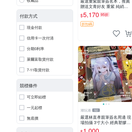
收藏品
嚴選重紫親筆簽名本，推薦
贈送文青好友 重紫 純綃皮
規格8開
5,170
95折
$
付款方式
折扣碼
現金付款
信用卡一次付清
分期0利率
萊爾富取貨付款
7-11取貨付款
競標條件
可立即結標
一元起標
潮玩港
52
嚴選林直孝親筆簽名周邊 現
無底價
場拍攝 3寸大小 經典塑膠記
憶周邊收藏推薦 塑料記憶
1,000
$