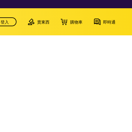
登入
賣東西
購物車
即時通