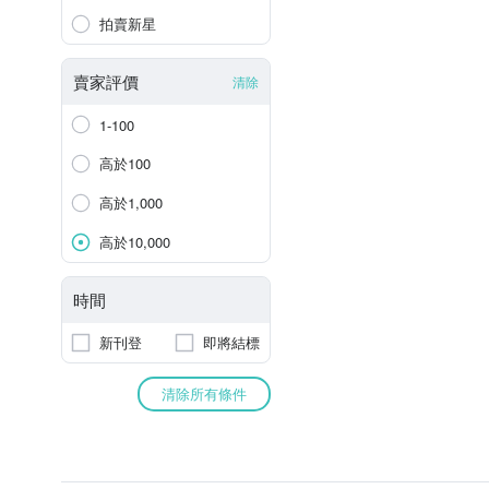
拍賣新星
賣家評價
清除
1-100
高於100
高於1,000
高於10,000
時間
新刊登
即將結標
清除所有條件