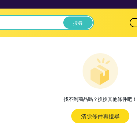
搜尋
找不到商品嗎？換換其他條件吧！
清除條件再搜尋