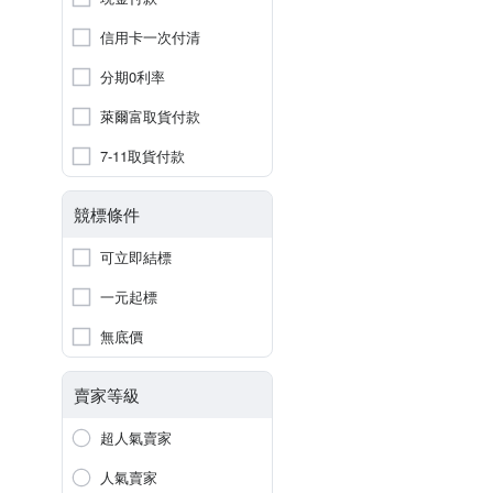
信用卡一次付清
分期0利率
萊爾富取貨付款
7-11取貨付款
競標條件
可立即結標
一元起標
無底價
賣家等級
超人氣賣家
人氣賣家