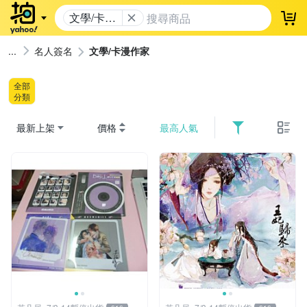
文學/卡漫
登
作家
名人簽名
文學/卡漫作家
全部
分類
最新上架
價格
最高人氣