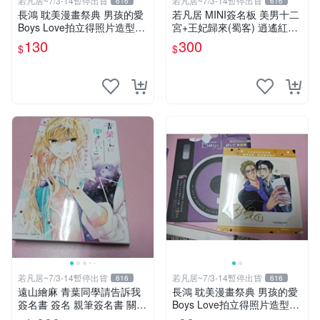
若凡居~7/3-14暫停出貨
若凡居~7/3-14暫停出貨
616
616
長鴻 耽美漫畫祭典 男孩的愛
若凡居 MINI簽名板 美男十二
Boys Love拍立得照片造型透
宮+王妃歸來(蜀客) 逍遙紅塵
卡 第二彈 超值星期五的sex +
&貓君笑豬&何何舞 親筆簽名
130
300
$
$
劇毒甜心
簽名板
若凡居~7/3-14暫停出貨
若凡居~7/3-14暫停出貨
616
616
遠山繪麻 青葉同學請告訴我
長鴻 耽美漫畫祭典 男孩的愛
簽名書 簽名 親筆簽名書 關鍵
Boys Love拍立得照片造型透
字： 四月一日同學命理缺我
卡 第二彈 不良的津田同學和