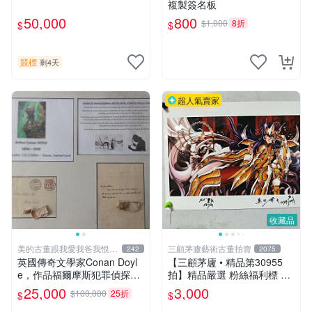
複製簽名板
50,000
800
$1,000
8折
$
$
競標
剩4天
超人氣賣家
收藏品
美的古董跟我愛我爸我恨壞
三顧茅廬藝術古董拍賣
242
2075
人
英國傳奇文學家Conan Doyl
【三顧茅廬 • 精品第30955
e，作品福爾摩斯犯罪偵探集
拍】精品嚴選 粉絲福利標 日
在250國暢銷文學、電影，作
本動漫大師 車田正美簽名照
25,000
3,000
$100,000
25折
$
$
品出現犯罪高手顯示警察不聰
片《聖鬥士星矢》！ 特惠起