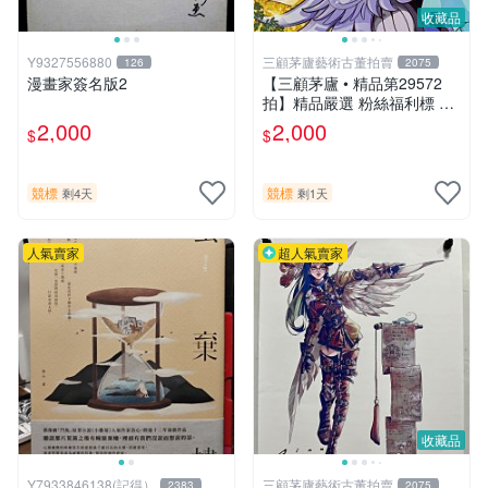
收藏品
Y9327556880
三顧茅廬藝術古董拍賣
126
2075
漫畫家簽名版2
【三顧茅廬 • 精品第29572
拍】精品嚴選 粉絲福利標 日
本動漫大師 車田正美簽名照
2,000
2,000
$
$
片《聖鬥士星矢》！ 特惠起
標 無底價
競標
競標
剩4天
剩1天
人氣賣家
超人氣賣家
收藏品
Y7933846138(記得）
三顧茅廬藝術古董拍賣
2383
2075