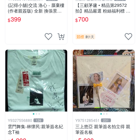
(記得小舖)交流 洛心 - 蜃棄樓
【三顧茅廬 • 精品第29572
(作者親簽版) 全新 換張景嵐
拍】精品嚴選 粉絲福利標 韓
成語蕎張艾亞辜莞允鄭家純等
國排名前30名插畫家Pinn作
399
700
$
$
簽名寫真書
品～有作者親筆簽名！ 特惠
起標 無底價
競標
剩1天
Y9327556880
Y9751285451
126
231
雲門舞集-林懷民:親筆簽名紀
三上悠亞 親筆簽名拍立得 親
念T袖
筆簽名板