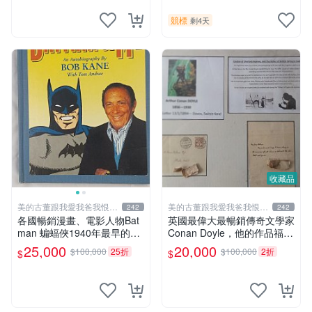
明不勇敢，出現聰明法醫學辦
標 無底價
案，限量鑑定簽名信件
競標
剩4天
收藏品
美的古董跟我愛我爸我恨壞
美的古董跟我愛我爸我恨壞
242
242
人
人
各國暢銷漫畫、電影人物Bat
英國最偉大最暢銷傳奇文學家
man 蝙蝠俠1940年最早的創
Conan Doyle，他的作品福爾
作者，這本書是Batman and
摩斯犯罪偵探集在250國暢銷
25,000
20,000
$100,000
25折
$100,000
2折
$
$
me 是Bob Kane 1990年出的
文學小說、電影
書第一刷有他本人畫跟簽名