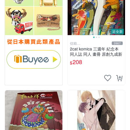
近全新
信箱
3967
paul600510@yahoo.com.tw
2cat komica 三週年 紀念本
同人誌 同人 畫冊 原創九成新
208
$