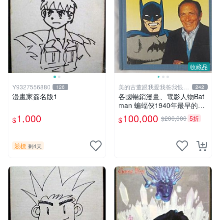
收藏品
Y9327556880
美的古董跟我愛我爸我恨壞
126
242
人
漫畫家簽名版1
各國暢銷漫畫、電影人物Bat
man 蝙蝠俠1940年最早的創
作者，這本書是Batman and
1,000
100,000
$200,000
5折
$
$
me 是Bob Kane1990年出的
書有他本人畫跟簽名限量品
競標
剩4天