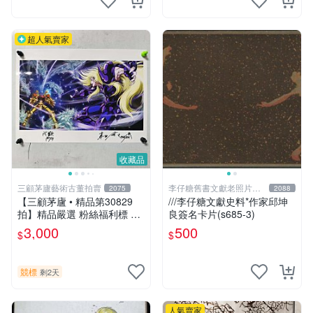
超人氣賣家
收藏品
三顧茅廬藝術古董拍賣
李仔糖舊書文獻老照片名
2075
2088
人收藏館
【三顧茅廬 • 精品第30829
///李仔糖文獻史料*作家邱坤
拍】精品嚴選 粉絲福利標 日
良簽名卡片(s685-3)
本動漫大師 車田正美簽名照
3,000
500
$
$
片《聖鬥士星矢》！ 特惠起
標 無底價
競標
剩2天
人氣賣家