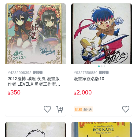
Y4232908392
Y9327556880
270
126
2012漫博 城隍 夜風 漫畫版
漫畫家簽名版10
作者 LEVELX 勇者工作室羊
仔 簽名板
350
2,000
$
$
競標
剩4天