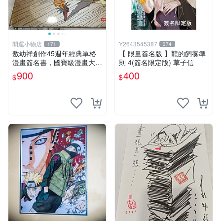
開運小物店
Y2643545387
171
374
敖幼祥創作45週年經典單格
【 限量簽名版 】龍的飼養準
漫畫簽名書，國寶級漫畫大師
則 4(簽名限定版) 草子信
創作45週年且有大師 親筆簽
900
400
$
$
名 值得收藏