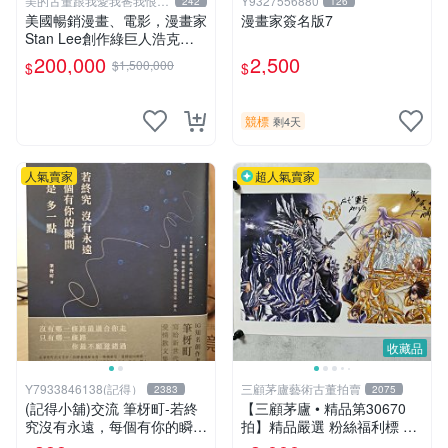
美的古董跟我愛我爸我恨壞
Y9327556880
242
126
人
美國暢銷漫畫、電影，漫畫家
漫畫家簽名版7
Stan Lee創作綠巨人浩克、
蜘蛛人、X戰警、鋼鐵人，鋼
200,000
2,500
$1,500,000
$
$
鐵人是世界最有錢總裁拯救國
14折
家、除各國壞人的英雄，196
8鋼鐵人第一集簽名漫畫
競標
剩4天
人氣賣家
超人氣賣家
收藏品
Y7933846138(記得）
三顧茅廬藝術古董拍賣
2383
2075
(記得小舖)交流 筆枒町-若終
【三顧茅廬 • 精品第30670
究沒有永遠，每個有你的瞬間
拍】精品嚴選 粉絲福利標 日
都是多一點【限量作者親簽
本動漫大師 車田正美簽名照