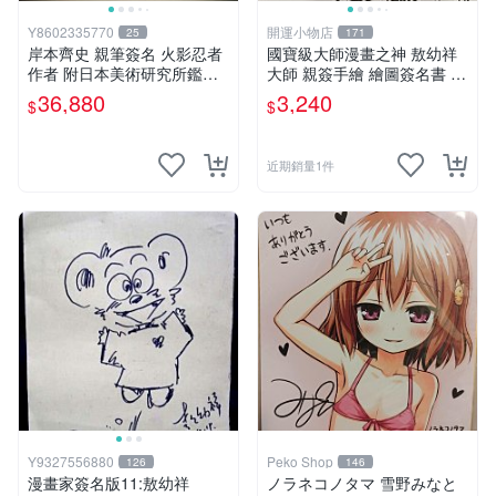
Y8602335770
開運小物店
25
171
岸本齊史 親筆簽名 火影忍者
國寶級大師漫畫之神 敖幼祥
作者 附日本美術研究所鑑定
大師 親簽手繪 繪圖簽名書 機
證明書 卡卡西 培英 鳴人 非
會難得敖大師一輩子繪圖創作
36,880
3,240
$
$
佐助 GEM Tsume 曉
多年有一句老師最金典名言
「畫一張是一張」圖
近期銷量1件
Y9327556880
Peko Shop
126
146
漫畫家簽名版11:敖幼祥
ノラネコノタマ 雪野みなと