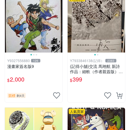
Y9327556880
Y7933846138(記得）
126
2383
漫畫家簽名版9
(記得小舖)交流 馬翊航 新詩
作品：細軟（作者親簽版）全
新 換張景嵐成語蕎張艾亞辜
2,000
399
$
$
莞允鄭家純等簽名寫真書
競標
剩4天
人氣賣家