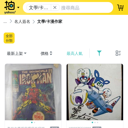
文學/卡漫
登
作家
名人簽名
文學/卡漫作家
全部
分類
最新上架
價格
最高人氣