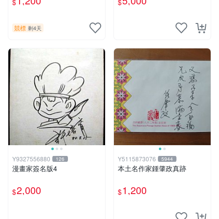
1,200
5,000
$
$
競標
剩4天
Y9327556880
Y5115873076
126
5944
漫畫家簽名版4
本土名作家鍾肇政真跡
2,000
1,200
$
$