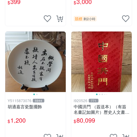
399
3,000
$
$
版】換張景嵐成語蕎辜莞允等
片《聖鬥士星矢》！ 特惠起
簽名寫真書
標 無底價
競標
剩2小時
Y5115873076
i920526
5944
771
胡適嘉言瓷盤擺飾
中國洪門 （簽送本）（有簽
名畫記如圖片）歷史人文書籍
早期書 中國洪門聯合總會 二
1,200
80,099
$
$
手書