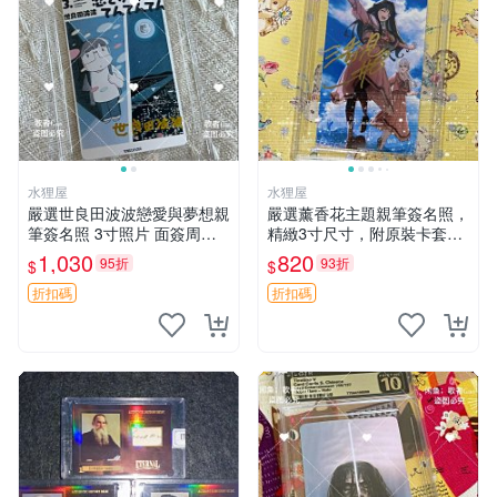
水狸屋
水狸屋
嚴選世良田波波戀愛與夢想親
嚴選薰香花主題親筆簽名照，
筆簽名照 3寸照片 面簽周邊
精緻3寸尺寸，附原裝卡套。
照片卡磚
收藏級品相，值得珍藏。 薰
1,030
820
95折
93折
$
$
香花 花卉 照片
折扣碼
折扣碼