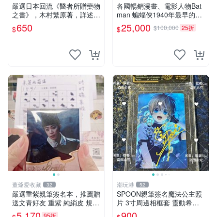
人
嚴選日本回流《醫者所贈藥物
各國暢銷漫畫、電影人物Bat
之書》，木村繁原著，詳述藥
man 蝙蝠俠1940年最早的創
物相互作用 薬物 相互作用 医
作者，這本書是Batman and
650
25,000
$100,000
25折
$
$
療
me 是Bob Kane 1990年出的
書第一刷有他本人畫跟簽名
董爺愛收藏
潮玩港
32
52
嚴選重紫親筆簽名本，推薦贈
SPOON親筆簽名魔法公主照
送文青好友 重紫 純綃皮 規格
片 3寸周邊相框套 靈動希婭
8開
限量周邊 魔法公主 希婭 現象
5,170
900
95折