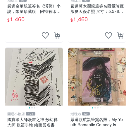
潮玩港
潮玩港
52
52
嚴選余華親筆簽名《活著》小
嚴選莫木潤親筆簽名限量珍藏
說，限量珍藏版，附特有印
版夏天簽名照 尺寸：5.5×8.4
章。 活著 小說 簽名書
公分 附原裝相框 推薦收藏家
1,460
1,460
$
$
必備 《光死去的夏天》《Th
e Summer When Ligh
開運小物店
潮玩港
171
52
國寶級大師漫畫之神 敖幼祥
嚴選渡航親筆簽名照，My Yo
大師 親簽手繪 繪圖簽名書 機
uth Romantic Comedy Is Wr
會難得敖大師一輩子繪圖創作
ong限量收藏版 青春戀愛物語