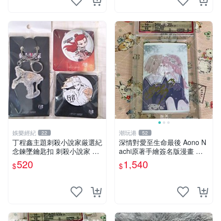
娛樂經紀
潮玩港
22
52
丁程鑫主題刺殺小說家厳選紀
深情對愛至生命最後 Aono N
念鍊墜鑰匙扣 刺殺小說家 丁
achi原著手繪簽名版漫畫 親
程鑫 鍊墜
筆簽名限定收藏 命終不渝之
520
1,540
$
$
戀情 漫畫珍藏品