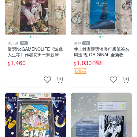
潮玩港
洛神
52
19
嚴選NoGAMENOLIFE《游戲
井上雄彥嚴選浪客行親筆簽名
人生零》作者花田十輝親筆簽
周邊 現 ORIGINAL 全新收藏
名照片，3英寸真品收藏。簽
相框附卡磚 尺寸適中 浪客行
1,460
1,030
95折
$
$
名經典角色周邊推薦收藏。
筆 記念照
游戲人生零 花田十輝 簽名照
折扣碼