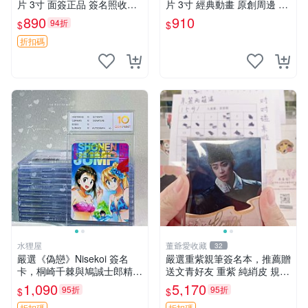
片 3寸 面簽正品 簽名照收藏
片 3寸 經典動畫 原創周邊 經
推薦 電腦 動畫 原創漫畫
典動漫 周邊收藏 照片卡磚
890
910
94折
$
$
折扣碼
水狸屋
董爺愛收藏
32
嚴選《偽戀》Nisekoi 簽名
嚴選重紫親筆簽名本，推薦贈
卡，桐崎千棘與鳩誠士郎精美
送文青好友 重紫 純綃皮 規格
周邊，3寸日版中古帶原裝卡
8開
1,090
5,170
95折
95折
$
$
磚，國內直郵 偽戀 Nisekoi
折扣碼
折扣碼