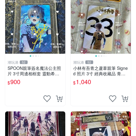
潮玩港
潮玩港
52
52
SPOON親筆簽名魔法公主照
小林有吾青之蘆葦親筆 Signe
片 3寸周邊相框套 靈動希婭
d 照片 3寸 經典收藏品 青之
限量周邊 魔法公主 希婭 現象
蘆葦限量版 周邊 相框裝裱 青
900
1,040
$
$
框
之蘆葦 簽名照 小林有吾