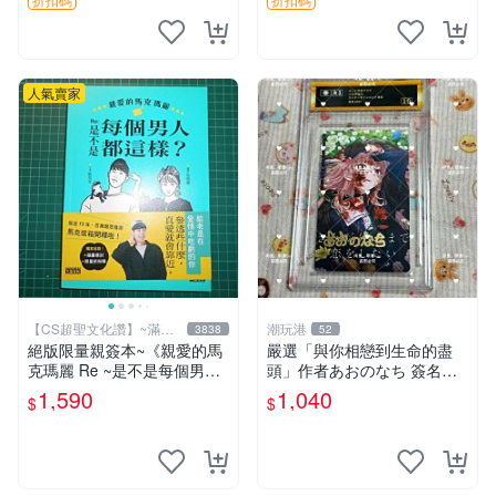
簽名卡 桐崎千棘
人氣賣家
【CS超聖文化讚】~滿千
潮玩港
3838
52
元送運
絕版限量親簽本~《親愛的馬
嚴選「與你相戀到生命的盡
克瑪麗 Re ~是不是每個男人
頭」作者あおのなち 簽名照
都這樣？（附贈快速通關信
片 3寸原裝卡磚 親筆簽名照
1,590
1,040
$
$
封）》附書腰 歐馬克 吳瑪麗
收藏佳品 周邊限定 照片拍賣
繪三采 書新