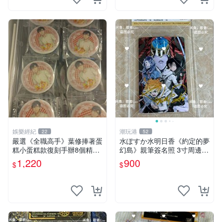
娛樂經紀
潮玩港
22
52
嚴選《全職高手》葉修捧著蛋
水ぽすか水明日香《約定的夢
糕小蛋糕款復刻手辦8個精品
幻島》親筆簽名照 3寸周邊照
收藏 心耀共鳴 葉修 古早蛋糕
片 簽名真跡 約束のネバーラ
1,220
900
$
$
ンド 周邊 照片收藏 水明日香
網路握手會簽名周邊 照片