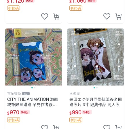
1,120
1,060
95折
95折
$
$
旋風管家 畑健二郎 簽名照
赤紅之瞳 Akame ga Kill 明坂
聰美 簽名
折扣碼
折扣碼
百年遺珍
水狸屋
53
CITY THE ANIMATION 激酷
鉢田エク伊月同學親筆簽名周
親筆限量週邊 罕見作者簽名
邊照片 3寸 經典作品 同人照
收藏 現代潮流擺飾 9x9cm 專
970
990
94折
94折
$
$
家推薦 國際珍藏款 周邊 照片
周邊 尺寸 收藏品
折扣碼
折扣碼