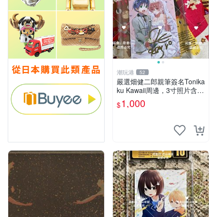
潮玩港
52
嚴選畑健二郎親筆簽名Tonika
ku Kawaii周邊，3寸照片含原
裝卡匣。收藏家直供，保真可
1,000
$
靠。 Tonikaku Kawaii 畑健二
郎 親筆簽名周