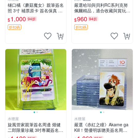
樋口橘《蘑菇魔女》親筆簽名
嚴選哈珀與貝利RC系列克努
照 3寸 補票原卡 簽名保真 收
佩爾精品，適合收藏與賞玩 R
藏推薦 蘑菇魔女 樋口橘 照片
C 玩具 陶瓷
1,000
960
94折
94折
$
$
折扣碼
折扣碼
水狸屋
水狸屋
旋風管家親筆簽名周邊 畑健
嚴選《赤紅之瞳》Akame ga
二郎限量珍藏 3吋專屬簽名照
Kill！聲優明坂聰美簽名周
日本正版中古 正規卡磚附送
邊，3寸帶原裝卡磚 日版中古