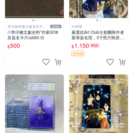
李仔糖舊書文獻老照片名
水狸屋
2088
人收藏館
///李仔糖文獻史料*作家邱坤
嚴選此Art Club主創團隊作者
良簽名卡片(s685-3)
親筆簽名照，3寸照片附原裝
卡磚。收藏級面簽照，適合藝
500
1,150
95折
$
$
術愛好者收藏與展示。 3寸
簽名 照片
折扣碼