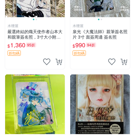
水狸屋
水狸屋
嚴選終結的熾天使作者山本大
泉光《大魔法師》親筆簽名照
和親筆簽名照，3寸大小附原
片 3寸 面簽周邊 簽名照
裝卡磚 終結的熾天使 簽名照
1,360
990
95折
94折
$
$
片 親筆簽名周邊
折扣碼
折扣碼