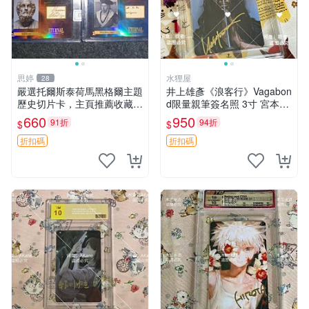
思婷
水狸屋
28
嚴選托爾斯泰荷馬黑格爾主題
井上雄彥《浪客行》Vagabon
歷史切片卡，主頁推薦收藏更
d限量親筆簽名照 3寸 宮本武
多親拆好卡 歷史切片卡 托爾
藏周邊 含原裝卡磚 經典收藏
660
950
91折
94折
$
$
斯泰 荷馬 黑格爾
品
折扣碼
折扣碼