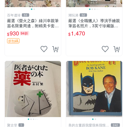
百年遺珍
潮玩港
53
52
嚴選《螢火之森》綠川幸親筆
嚴選《全職獵人》導演手繪親
簽名限量周邊，附精美卡套收
筆簽名照片，3英寸珍藏版周
藏 螢火之森 親筆簽名 周邊收
邊 HUNTER×HUNTER 罕見
930
1,470
94折
$
$
藏
收藏 親筆簽名周邊 尤利
折扣碼
聚古堂
美的古董跟我愛我爸我恨壞
1
242