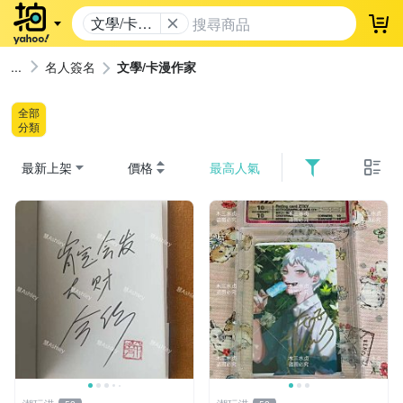
文學/卡漫
登
作家
名人簽名
文學/卡漫作家
全部
分類
最新上架
價格
最高人氣