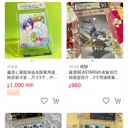
水狸屋
潮玩港
52
藤原ヒ羅親筆簽名限量周邊，
嚴選BEASTARS作者板垣巴
附原裝卡套，尺寸3寸，中古
留親簽照片，3寸周邊限量收
輕瑕 會長大人 親筆 簽名 周
藏 BEASTARS 作者 經典 細
1,090
960
95折
$
$
邊 卡套 3寸 中古初瑕
節收藏
折扣碼