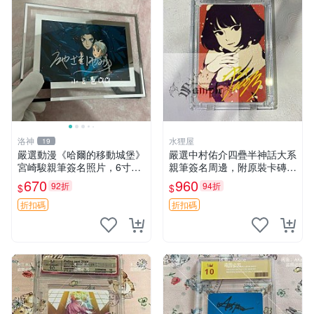
洛神
水狸屋
19
嚴選動漫《哈爾的移動城堡》
嚴選中村佑介四疊半神話大系
宮崎駿親筆簽名照片，6寸含
親筆簽名周邊，附原裝卡磚
框珍藏版 哈爾的移動城堡 簽
亞克力照片 3寸大小 簽名照
670
960
92折
94折
$
$
名照 公仔周邊
收藏級 周邊商品
折扣碼
折扣碼