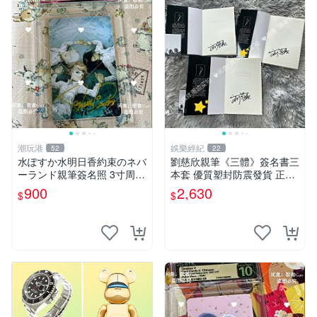
潮玩港
娛樂經紀
52
22
水ぽすか水明日香約束のネバ
劉慈欣親筆《三體》簽名書三
ーランド親筆簽名照 3寸周邊
本套 優質塑封防震發貨 正版
照片 面簽正品 簽名照周邊
收藏推薦 三體 經典 科幻小說
900
2,630
$
$