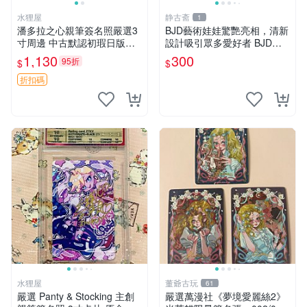
水狸屋
静古斋
1
潘多拉之心親筆簽名照嚴選3
BJD藝術娃娃驚艷亮相，清新
寸周邊 中古默認初瑕日版含
設計吸引眾多愛好者 BJD娃
原裝卡磚 潘多拉之心 網購 周
娃、編織藝術、創意收藏
1,130
300
95折
$
$
邊 署名照
折扣碼
水狸屋
董爺古玩
61
嚴選 Panty & Stocking 主創
嚴選萬漫社《夢境愛麗絲2》