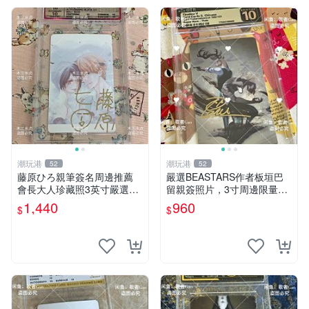
潮玩港
潮玩港
52
52
藤原ひろ親筆簽名周邊推薦
嚴選BEASTARS作者板垣巴
會長大人珍藏照3英寸嚴選女
留親簽照片，3寸周邊限量收
仆紀念品 面簽收藏 會長大人
藏 BEASTARS 作者 經典 細
1,440
960
$
$
簽名照 女仆照 面簽收藏
節收藏