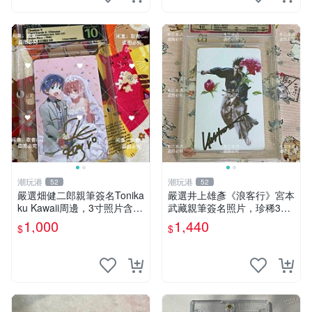
潮玩港
潮玩港
52
52
嚴選畑健二郎親筆簽名Tonika
嚴選井上雄彥《浪客行》宮本
ku Kawaii周邊，3寸照片含原
武藏親筆簽名照片，珍稀3英
裝卡匣。收藏家直供，保真可
寸國外直帶原圖實物 浪客行
1,000
1,440
$
$
靠。 Tonikaku Kawaii 畑健二
紙質 簽名 宮本武藏
郎 親筆簽名周