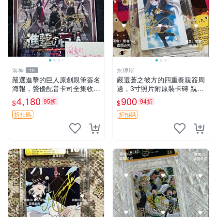
洛神
水狸屋
19
嚴選進擊的巨人原創親筆簽名
嚴選蒼之彼方的四重奏親簽周
海報，聲優配音卡司全集收藏
邊，3寸照片附原裝卡磚 親簽
推薦 艾倫、三笠、阿明、埃
照 收藏級 影印品 杜蕾斯相紙
4,180
900
95折
94折
$
$
爾文巨細靡遺肖像照
質地 限量版 Aokana Four Rh
ythm 藍光紀念照 簽名
折扣碼
折扣碼