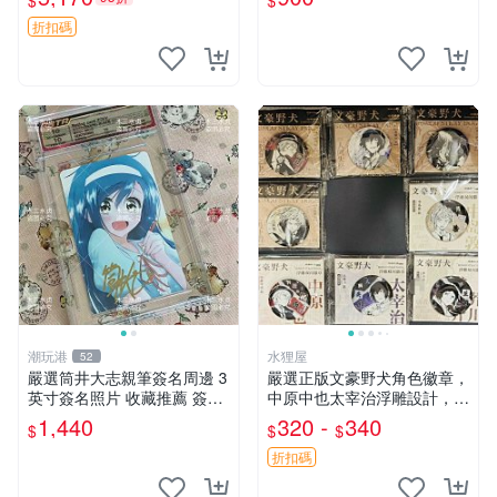
$
$
框
折扣碼
潮玩港
水狸屋
52
嚴選筒井大志親筆簽名周邊 3
嚴選正版文豪野犬角色徽章，
英寸簽名照片 收藏推薦 簽名
中原中也太宰治浮雕設計，5
周邊 3英寸 簽名 照片
8mm馬口鐵質吧唧徽章，有
1,440
320 -
340
$
$
$
原袋可對光確認。國谷正品保
障，適合收藏。 中原中也 浮
折扣碼
雕徽章 文豪野犬