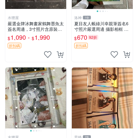
水狸屋
洛神
19
嚴選金牌冰舞畫家鶴舞墨魚太
夏目友人帳綠川幸親筆簽名6
簽名周邊，3寸照片含原裝卡
寸照片嚴選周邊 攝影相框 網
磚。收藏自用，面簽確保證
路認證 夏目友人帳收藏 簽名
1,090 -
1,990
670
92折
$
$
$
實。 冰舞 簽名 周邊
照 6寸
折扣碼
折扣碼
水狸屋
思婷
28