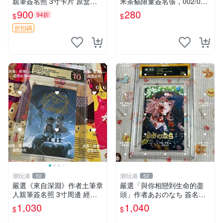
親筆簽名照 3寸卡片 原盒保
米茶貓限量簽名張，002/003
証 現場直拍 精確關鍵詞：Pa
珍藏版，首賣難得機會 夢境
900
280
94折
$
$
nty Stocking 周邊 照片
愛麗絲 米茶貓 限量簽名
折扣碼
潮玩港
潮玩港
52
52
嚴選《來自深淵》作者土筆章
嚴選「與你相戀到生命的盡
人親筆簽名照 3寸周邊 經典
頭」作者あおのなち 簽名照
卡磚 相片拍賣 深淵 Made in
片 3寸原裝卡磚 親筆簽名照
1,030
1,040
$
$
Abyss 土筆章人 照片
收藏佳品 周邊限定 照片拍賣