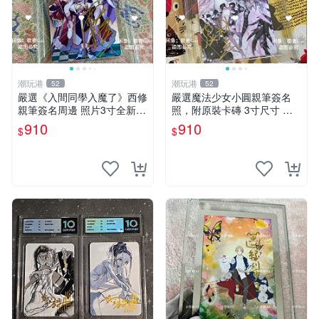
潮玩港
潮玩港
52
52
嚴選《入間同學入魔了》西修
嚴選魔法少女小圓親筆簽名
親筆簽名周邊 照片3寸全新含
照，附原裝卡磚 3寸尺寸 親
卡磚 收藏推薦 鏡像照片 周邊
簽紀念品 小圓周邊 畫集 監督
910
910
$
$
收藏
親筆