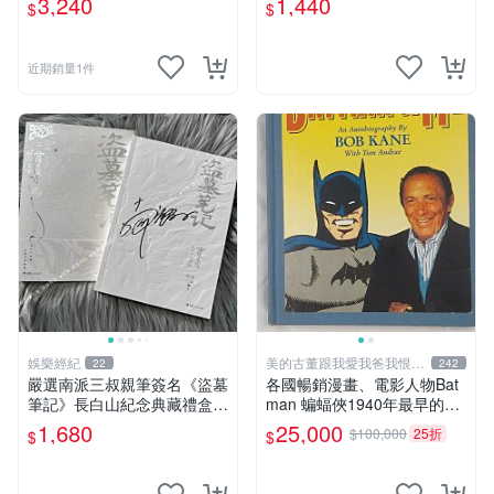
3,240
1,440
$
$
多年有一句老師最金典名言
原創 漫畫周邊
「畫一張是一張」圖
近期銷量1件
娛樂經紀
美的古董跟我愛我爸我恨壞
22
242
人
嚴選南派三叔親筆簽名《盜墓
各國暢銷漫畫、電影人物Bat
筆記》長白山紀念典藏禮盒，
man 蝙蝠俠1940年最早的創
限量收藏必備 原著小說 定價
作者，這本書是Batman and
1,680
25,000
$100,000
25折
$
$
特別款
me 是Bob Kane 1990年出的
書第一刷有他本人畫跟簽名