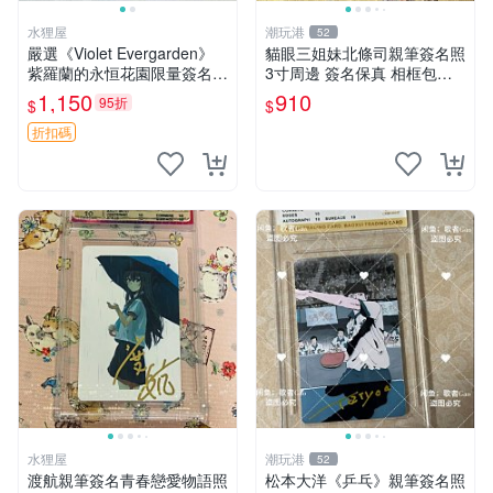
水狸屋
潮玩港
52
嚴選《Violet Evergarden》
貓眼三姐妹北條司親筆簽名照
紫羅蘭的永恒花園限量簽名
3寸周邊 簽名保真 相框包裝
卡，3寸帶原裝卡磚 日本中古
貓眼三姐妹 北條司 周邊 貓眼
1,150
910
95折
$
$
收藏推薦 薇爾莉特 曜佳奈 筆
三姐妹 簽名照 包裝相框
記本
折扣碼
水狸屋
潮玩港
52
渡航親筆簽名青春戀愛物語照
松本大洋《乒乓》親筆簽名照