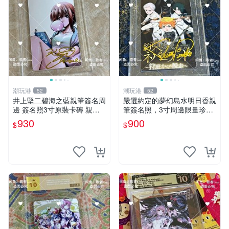
潮玩港
潮玩港
52
52
井上堅二碧海之藍親筆簽名周
嚴選約定的夢幻島水明日香親
邊 簽名照3寸原裝卡磚 親
筆簽名照，3寸周邊限量珍藏
筆、收藏、簽名照
紙質佳 附卡磚 約定的夢幻島
930
900
$
$
筆記本 名人照