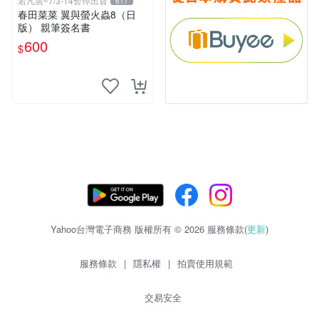
若凡居~7/3-14暫停出貨
617
春田菜菜 翼與螢火蟲8（日
版） 親筆簽名書
600
$
Yahoo台灣電子商務 版權所有 © 2026 服務條款(
更新
)
服務條款
|
隱私權
|
拍賣使用規範
交易安全