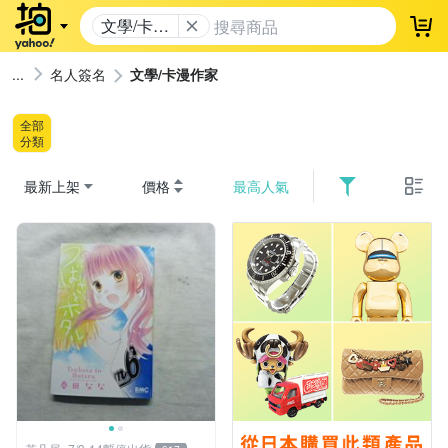
文學/卡漫
登
作家
名人簽名
文學/卡漫作家
全部
分類
最新上架
價格
最高人氣