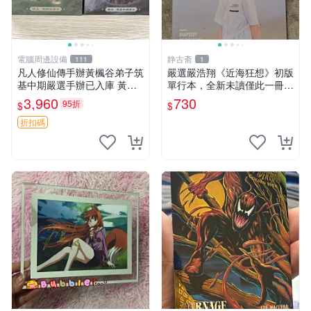
電腦周邊設備
静古斋
111
1
凡人修仙傳手辦黃楓谷弟子筑
嚴選嚴浩翔《近海狂想》初版
基中期嚴選手辦已入庫 黃楓
單行本，全新未讀僅此一冊
谷限定 黃楓谷手辦 凡人修仙
近海狂想 嚴浩翔 初版單行本
3,960
730
95折
$
$
傳手辦 韓力 黃楓谷弟子 筑基
中期手辦 黃楓谷限量版 手辦
折扣碼
收藏 凡人修仙