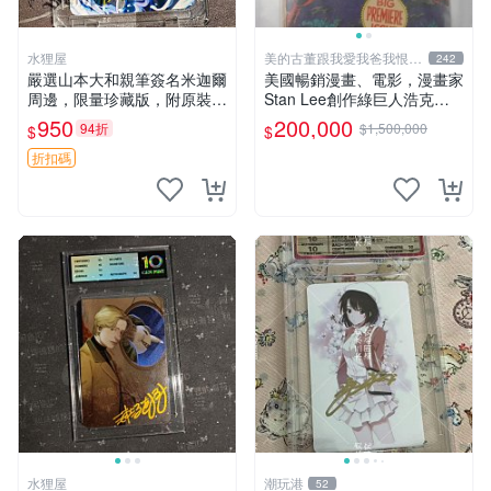
水狸屋
美的古董跟我愛我爸我恨壞
242
人
嚴選山本大和親筆簽名米迦爾
美國暢銷漫畫、電影，漫畫家
周邊，限量珍藏版，附原裝卡
Stan Lee創作綠巨人浩克、
磚與精美裝裱。收藏家推薦，
蜘蛛人、X戰警、鋼鐵人，鋼
950
200,000
94折
$1,500,000
$
$
品相完美好發，支持權威鑒
鐵人是世界最有錢總裁拯救國
14折
定。 百夜優一郎周邊 山本大
家、除各國壞人的英雄，196
折扣碼
和 3寸簽名照片
8鋼鐵人第一集簽名漫畫
水狸屋
潮玩港
52