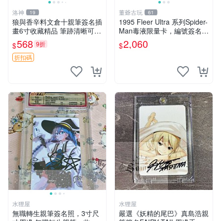
洛神
董爺古玩
19
61
狼與香辛料文倉十親筆簽名插
1995 Fleer Ultra 系列Spider-
畫6寸收藏精品 筆跡清晰可觸
Man毒液限量卡，編號簽名
摸 .擦拭驗證限量珍藏 狼與香
版，全新收藏現貨，藍色背景
568
2,060
9折
$
$
辛料 文倉十 揚州
毒液卡，限量珍藏 蜘蛛俠 毒
液 限量卡片
折扣碼
水狸屋
水狸屋
無職轉生親筆簽名照，3寸尺
嚴選《妖精的尾巴》真島浩親