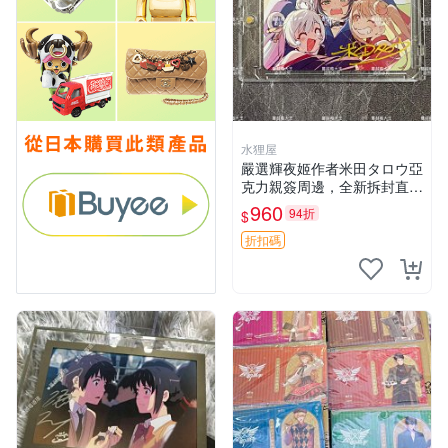
水狸屋
嚴選輝夜姬作者米田タロウ亞
克力親簽周邊，全新拆封直送
愛好者，收藏兼送禮皆宜，專
960
94折
$
業包裝防損！限量到貨。 輝
夜姬 米田タロウ 亞克力
折扣碼