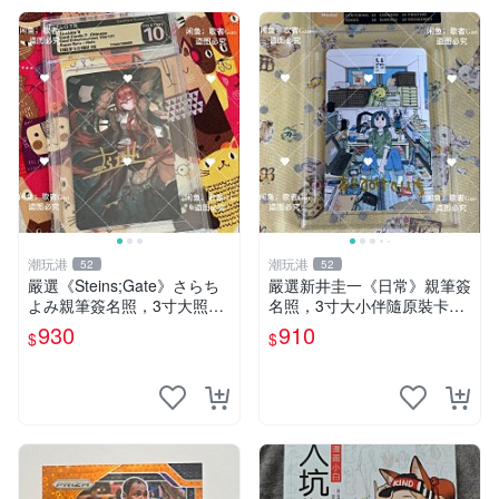
潮玩港
潮玩港
52
52
嚴選《Steins;Gate》さらち
嚴選新井圭一《日常》親筆簽
よみ親筆簽名照，3寸大照片
名照，3寸大小伴隨原裝卡
附原裝卡磚。收藏家直供，限
磚，適合收藏 日常生活、藝
930
910
$
$
量珍藏。 さらちよmi 作者 簽
術品、 SignedPhoto
名照 Steins;Gate 著