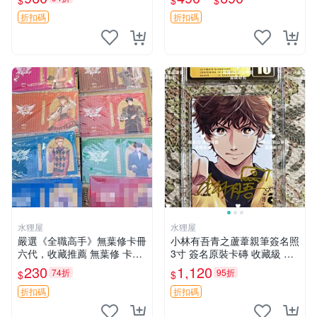
$
$
$
業包裝防損！限量到貨。 輝
簽名照 紀念照 單張
夜姬 米田タロウ 亞克力
折扣碼
折扣碼
水狸屋
水狸屋
嚴選《全職高手》無葉修卡冊
小林有吾青之蘆葦親筆簽名照
六代，收藏推薦 無葉修 卡冊
3寸 簽名原裝卡磚 收藏級 周
全職高手
邊專屬 現場收藏 青之蘆葦 小
230
1,120
74折
95折
$
$
林有吾 周邊
折扣碼
折扣碼