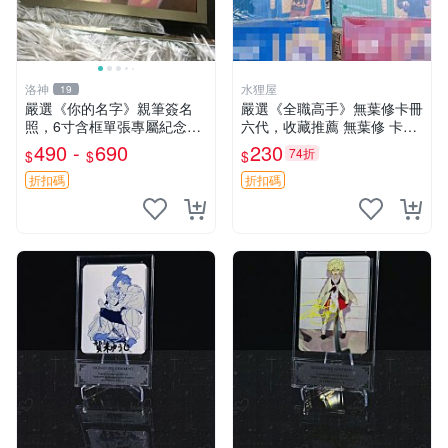
洛神
水狸屋
19
嚴選《你的名字》親筆簽名
嚴選《全職高手》無葉修卡冊
照，6寸含框單張專屬紀念。
六代，收藏推薦 無葉修 卡冊
適合收藏與擺放。 你的名字
全職高手
490 -
690
230
74折
$
$
$
簽名照 紀念照 單張
折扣碼
折扣碼