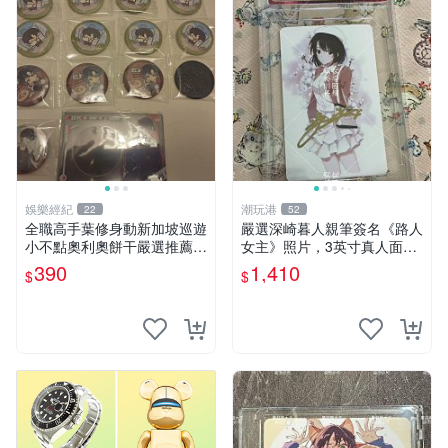
娛樂經紀
潮玩港
22
52
全職高手葉修身動新加坡巡遊
嚴選深崎暮人親筆簽名《路人
小不點奧利奧餅干嚴選推薦
女主》照片，3英寸真人面簽
吧唧小吃 巡游零食 臺灣嚴選
收藏級別 路人女主 深崎暮人
390
1,410
$
$
照片