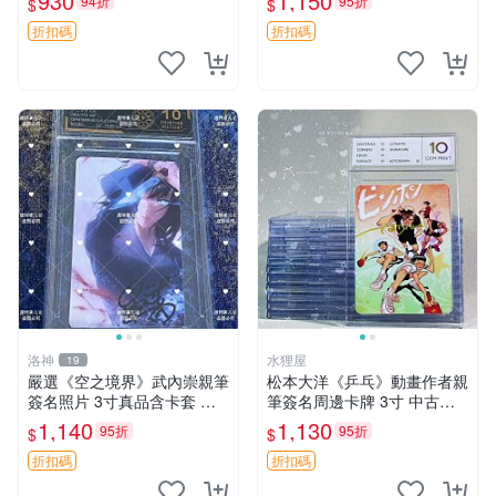
930
1,150
94折
95折
$
$
之刃 3寸 簽名照 松島晃
密 一拳超人 簽名照片 原盒裝
裱
折扣碼
折扣碼
洛神
水狸屋
19
嚴選《空之境界》武內崇親筆
松本大洋《乒乓》動畫作者親
簽名照片 3寸真品含卡套 實
筆簽名周邊卡牌 3寸 中古限
拍美照 古早收藏 經典角色 漫
量 乒乓 動畫 簽名周邊
1,140
1,130
95折
95折
$
$
畫周邊 簽名照 原畫
折扣碼
折扣碼