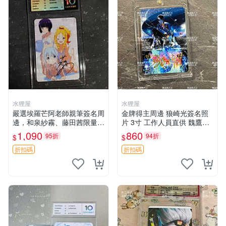
水狸屋
水狸屋
嚴選埃羅芒阿老師親筆簽名周
金牌得主周邊 狼崎光簽名照
邊，和泉紗霧、藤田茜限量珍
片 3寸 工作人員直供 魏鷹純
藏 尺寸：3寸大小 原裝卡磚
藝術品 攝影作品推薦 帝國祈
1,090
860
95折
94折
$
$
附 規格：日本帶回國中古品
禱精選 夜鷹純 質地鑽石級 攝
默認輕微瑕疵 Erotic Manga
影周邊 攝影 照片收藏
折扣碼
折扣碼
Ar