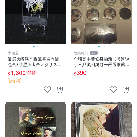
水狸屋
娛樂經紀
22
嚴選天崎滉平親筆簽名周邊，
全職高手葉修身動新加坡巡遊
包含3寸墨魚太金メダリスト
小不點奧利奧餅干嚴選推薦
照片，附原裝卡磚與專用盒
吧唧小吃 巡游零食 臺灣嚴選
1,300
390
95折
$
$
裝，收藏推薦 天崎滉平 紙質
時尚 套裝
折扣碼