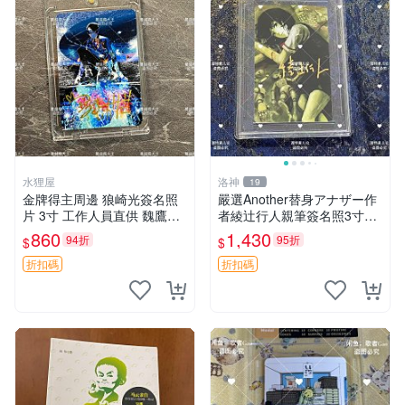
水狸屋
洛神
19
金牌得主周邊 狼崎光簽名照
嚴選Another替身アナザー作
片 3寸 工作人員直供 魏鷹純
者綾辻行人親筆簽名照3寸照
藝術品 攝影作品推薦 帝國祈
片含原裝卡磚實拍 Another替
860
1,430
94折
95折
$
$
禱精選 夜鷹純 質地鑽石級 攝
身 アナザー 作者 簽名 照片
影周邊 攝影 照片收藏
卡磚 實物
折扣碼
折扣碼