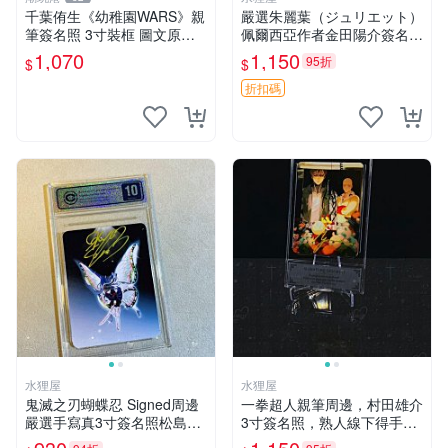
千葉侑生《幼稚園WARS》親
嚴選朱麗葉（ジュリエット）
筆簽名照 3寸裝框 圖文原稿
佩爾西亞作者金田陽介簽名卡
嚴選 幼稚園WARS 簽名 照片
周邊，3寸帶原裝卡磚日版中
1,070
1,150
95折
$
$
古，國現發。 朱麗葉 簽名卡
佩爾西亞
折扣碼
水狸屋
水狸屋
鬼滅之刃蝴蝶忍 Signed周邊
一拳超人親筆周邊，村田雄介
嚴選手寫真3寸簽名照松島晃
3寸簽名照，熟人線下得手，
推薦收藏拍下留言選擇 鬼滅
附原盒裝裱 完整簽名 包裝嚴