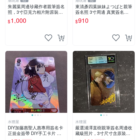
潮玩港
潮玩港
52
52
朱麗葉周邊珍藏作者親筆簽名
東清彥四葉妹妹よつばと親筆
照，3寸亞克力相片附原裝卡
簽名照 3寸周邊 真實簽名收
榫 寄宿學校限定版 簽名版照
藏品 相框相紙包裝 よつばと
1,000
910
$
$
片 3寸收藏品 原盒保真 周邊
四葉妹妹 東清彥
紀念照 3寸金田陽介簽名限量
版
水狸屋
水狸屋
DIY加藤惠聖人惠專用簽名卡
嚴選浦澤直樹親筆簽名周邊收
正規金簽帶 DIY手工卡片 不
藏級照片，3寸尺寸含原裝卡
同於市售版本 卡片尺寸嚴選1
磚 中古國現發 3寸 大小 照片