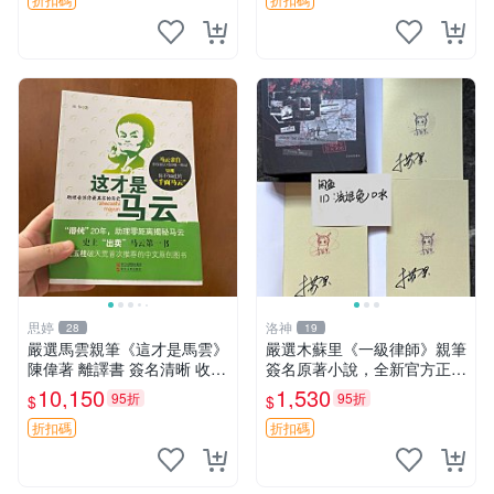
卡磚 實物
思婷
洛神
28
19
嚴選馬雲親筆《這才是馬雲》
嚴選木蘇里《一級律師》親筆
陳偉著 離譯書 簽名清晰 收藏
簽名原著小說，全新官方正版
推薦 離譯書 簽名本 陳偉著作
配收藏證書 一級律師 規格 數
10,150
1,530
95折
95折
$
$
字漫畫 周邊品
折扣碼
折扣碼