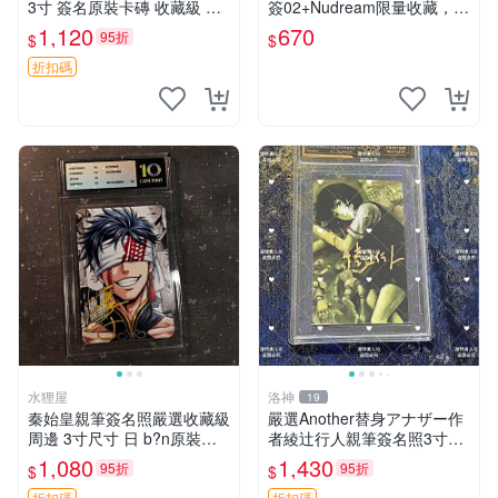
3寸 簽名原裝卡磚 收藏級 周
簽02+Nudream限量收藏，默
邊專屬 現場收藏 青之蘆葦 小
認廠瑕，安心到貨轉寄 發貨
1,120
670
95折
$
$
林有吾 周邊
立即 一覽無遺 印記 收藏 師
兄
折扣碼
水狸屋
洛神
19
秦始皇親筆簽名照嚴選收藏級
嚴選Another替身アナザー作
周邊 3寸尺寸 日 b?n原裝卡
者綾辻行人親筆簽名照3寸照
磚 魏武神限量版 秦始皇 石川
片含原裝卡磚實拍 Another替
1,080
1,430
95折
95折
$
$
界人 結婚紀念照
身 アナザー 作者 簽名 照片
折扣碼
折扣碼