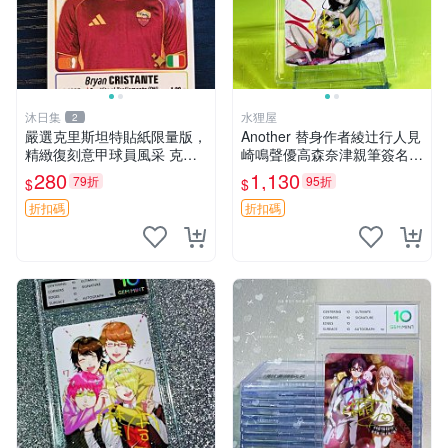
沐日集
水狸屋
2
嚴選克里斯坦特貼紙限量版，
Another 替身作者綾辻行人見
精緻復刻意甲球員風采 克里
崎鳴聲優高森奈津親筆簽名照
斯坦特 粘土貼紙 冊裝 2023
3寸含原裝卡磚日版中古 另一
280
1,130
79折
95折
$
$
意大利足球明星
件 Another 替身 綾辻行人 見
崎 高森奈津 聲優 簽名
折扣碼
折扣碼