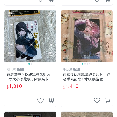
潮玩港
潮玩港
52
52
嚴選野中春樹親筆簽名照片，
東京復仇者親筆簽名照片，作
3寸大小珍藏版，附原裝卡
者手寫留念 3寸收藏品 面簽
磚。青春探偵迷必收！ 青春
珍藏 東京裡ベンジャーズ 畫
1,010
1,410
$
$
時代、探案主題 現場簽名照
家原創 約3x5.5cm 簽名版 國
收藏品
際帶回國 東京Revengers