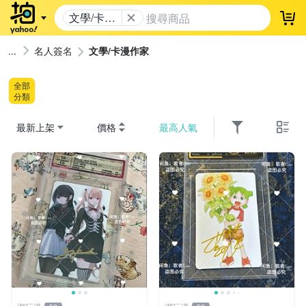
文學/卡漫
登
作家
名人簽名
文學/卡漫作家
全部
分類
最新上架
價格
最高人氣