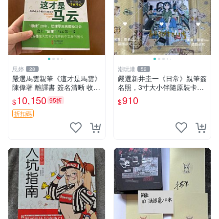
思婷
潮玩港
28
52
嚴選馬雲親筆《這才是馬雲》
嚴選新井圭一《日常》親筆簽
陳偉著 離譯書 簽名清晰 收藏
名照，3寸大小伴隨原裝卡
推薦 離譯書 簽名本 陳偉著作
磚，適合收藏 日常生活、藝
10,150
910
95折
$
$
術品、 SignedPhoto
折扣碼