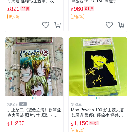
寸周邊 無職転生親筆、收藏
筆簽名FAIRY TAIL周邊手寫
原版卡磚 包裝精良 無職轉
限量收藏 尺寸3寸 日本回憶
820
960
93折
94折
$
$
生、親筆簽名、3寸照片
版中古 妖精的尾巴 周邊 FAIR
Y_TAIL
折扣碼
折扣碼
潮玩港
水狸屋
52
井上堅二《碧藍之海》親筆亞
Mob Psycho 100 影山茂夫簽
克力周邊 照片3寸 原裝卡磚
名周邊 聲優伊藤節生 樫井孝
收藏級面簽 碧藍之海 井上堅
宏真跡 馴良新隆親筆簽名照
1,230
1,150
95折
$
$
二 規章
3寸裝幀原盒 中古珍藏 靈幻
新隆 Mob Psycho
折扣碼