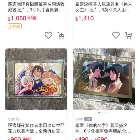
嚴選浦澤直樹親筆簽名周邊收
嚴選深崎暮人親筆簽名《路人
藏級照片，3寸尺寸含原裝卡
女主》照片，3英寸真人面簽
磚 中古國現發 3寸 大小 照片
收藏級別 路人女主 深崎暮人
1,060
1,410
95折
$
$
照片
折扣碼
水狸屋
洛神
19
嚴選輝夜姬作者米田タロウ亞
嚴選《你的名字》親筆簽名
克力親簽周邊，全新拆封直送
照，6寸含框單張專屬紀念。
愛好者，收藏兼送禮皆宜，專
適合收藏與擺放。 你的名字
960
490 -
690
94折