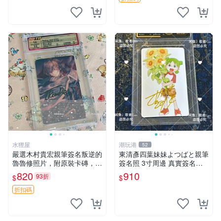
水狸屋
潮玩港
52
嚴選木村貴宏親筆簽名叛逆的
東清彥四葉妹妹よつばと親筆
魯魯修照片，附原裝卡磚，尺
簽名照 3寸周邊 真實簽名收
寸3寸，收藏推薦。 叛逆的魯
藏品 相框相紙包裝 よつばと
820
910
93折
$
$
魯修 筆記本 周邊 照片
四葉妹妹 東清彥
折扣碼