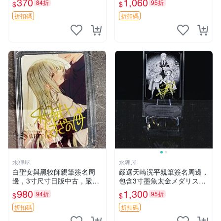
370
1,060
84折
95折
$
$
00mm 原創設計無返修 聖人
惠 簽名卡 加藤惠
折扣碼
折扣碼
水狸屋
水狸屋
白聖女與黑牧師親筆簽名周
嚴選天崎滉平親筆簽名周邊，
邊，3寸尺寸日版中古，嚴選
包含3寸墨魚太金メダリスト
初瑕默認含原裝卡磚。快速發
照片，附原裝卡磚與專用盒
980
1,300
94折
95折
$
$
貨僅存數量稀少。 和武葉佐
裝，收藏推薦 天崎滉平 紙質
乃 規格 和武はざの 白聖女與
時尚 套裝
折扣碼
折扣碼
黑牧師