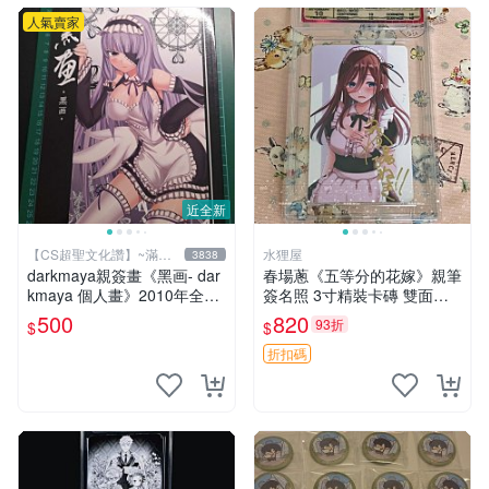
人氣賣家
近全新
【CS超聖文化讚】~滿千
水狸屋
3838
元送運
darkmaya親簽畫《黑画- dar
春場蔥《五等分的花嫁》親筆
kmaya 個人畫》2010年全彩
簽名照 3寸精裝卡磚 雙面收
【CS超聖文化讚】
藏相框 親簽限量周邊 收藏推
500
820
93折
$
$
薦 花嫁相片 現象級漫改 相框
收藏 周邊精品
折扣碼