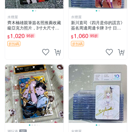
水狸屋
水狸屋
齊木楠雄親筆簽名照推薦收藏
新川直司《四月是你的謊言》
級亞克力照片，3寸大尺寸含
簽名周邊周邊卡牌 3寸 日版
原裝卡磚。 齊木楠雄、麻生
中古 默認微瑕 國內發貨 珍藏
1,020
1,060
95折
95折
$
$
周一、收藏品
紀念 四月是你的謊言 新川直
司 周邊
折扣碼
折扣碼
潮玩港
水狸屋
52