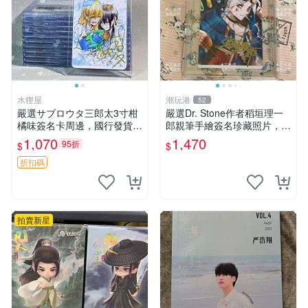
水狸屋
潮玩港
52
嚴選サブロウタ三郎太3寸柑
嚴選Dr. Stone作者稻垣理一
橘味簽名卡周邊，國行發貨嚴
郎親筆手繪簽名珍藏照片，3
選中古 柑橘 周邊 簽名卡
英寸真品實拍 石紀、DoctorS
1,070
1,470
95折
$
$
tone、收藏
折扣碼
拍賣新星