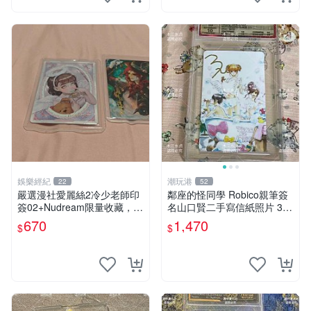
娛樂經紀
潮玩港
22
52
嚴選漫社愛麗絲2冷少老師印
鄰座的怪同學 Robico親筆簽
簽02+Nudream限量收藏，默
名山口賢二手寫信紙照片 3英
認廠瑕，安心到貨轉寄 發貨
寸收藏珍藏 鄰座的怪同學 自
670
1,470
$
$
立即 一覽無遺 印記 收藏 師
帶簽名紀念照 山口賢二羅比
兄
科限量版 3寸相片珍藏 鄰座
的怪同學