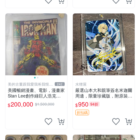
美的古董跟我愛我爸我恨壞
水狸屋
242
人
美國暢銷漫畫、電影，漫畫家
嚴選山本大和親筆簽名米迦爾
Stan Lee創作綠巨人浩克、
周邊，限量珍藏版，附原裝卡
蜘蛛人、X戰警、鋼鐵人，鋼
磚與精美裝裱。收藏家推薦，
200,000
950
$1,500,000
94折
$
$
鐵人是世界最有錢總裁拯救國
品相完美好發，支持權威鑒
14折
家、除各國壞人的英雄，196
定。 百夜優一郎周邊 山本大
折扣碼
8鋼鐵人第一集簽名漫畫
和 3寸簽名照片