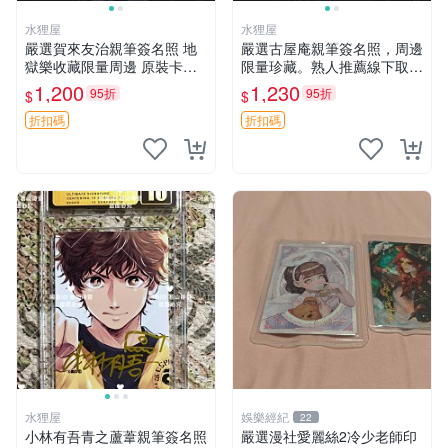
水狸屋
水狸屋
嚴選賀來友治親筆簽名照 地
嚴選古屋庵親筆簽名照，周邊
獄樂收藏限量周邊 原裝卡磚
限量珍藏。熟人推薦線下取
附贈 3寸簽名照 地獄樂 賀來
得，保真保證。規格：3寸照
1,200
1,230
95折
95折
$
$
友治 簽名照
片，附原裝卡磚裝裱。 周邊
筆跡 照片
折扣碼
折扣碼
水狸屋
娛樂經紀
22
小林有吾青之蘆葦親筆簽名照
嚴選漫社愛麗絲2冷少老師印