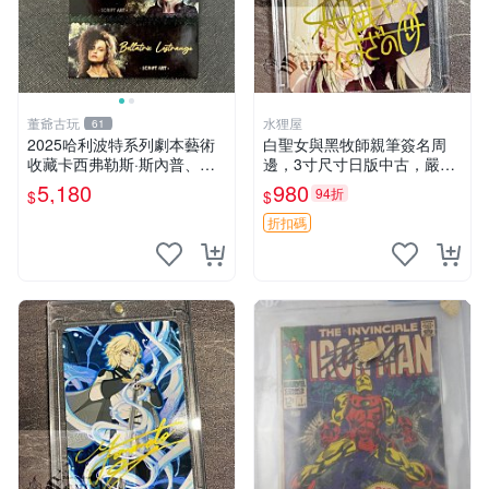
董爺古玩
水狸屋
61
2025哈利波特系列劇本藝術
白聖女與黑牧師親筆簽名周
收藏卡西弗勒斯·斯內普、納
邊，3寸尺寸日版中古，嚴選
西莎·馬爾福、貝拉特里克斯·
初瑕默認含原裝卡磚。快速發
5,180
980
94折
$
$
萊斯特蘭奇三人印簽限量25
貨僅存數量稀少。 和武葉佐
編 劇本藝術收藏 印簽收藏 貝
乃 規格 和武はざの 白聖女與
折扣碼
拉特里kses
黑牧師