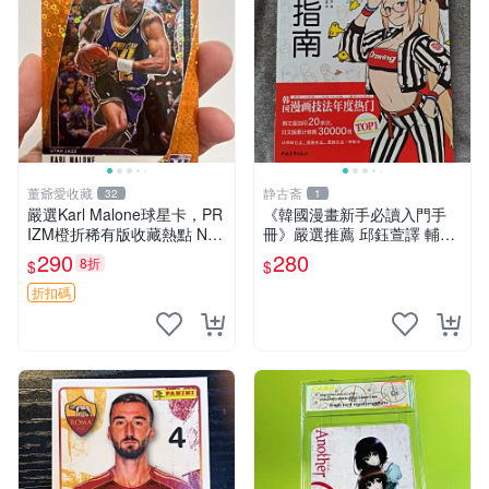
董爺愛收藏
静古斋
32
1
嚴選Karl Malone球星卡，PR
《韓國漫畫新手必讀入門手
IZM橙折稀有版收藏熱點 NB
冊》嚴選推薦 邱鈺萱譯 輔助
A帕尼尼珍藏 125編 PRIZM
學習 漫畫初學、韓漫入門 漫
290
280
8折
$
$
橙折射 卡爾馬龍 編號球星卡
畫新知 翻譯書籍
折扣碼