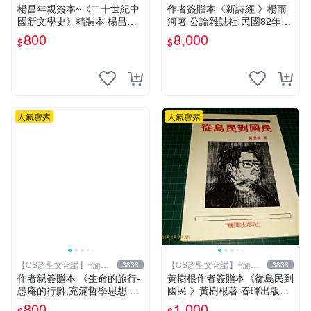
元送運
元送運
楊昌年親簽本~《二十世紀中
作者簽贈本《新詩經 》楊雨
國新文學史》精裝本 楊昌年
河著 公論雜誌社 民國82年初
等著 駱駝 2005年 【CS超聖
版 書有泛黃 內有作者合照
800
8,000
$
$
文化2讚】
【CS 超聖文化讚】
人氣賣家
人氣賣家
【CS超聖文化讚】~滿千
【CS超聖文化讚】~滿千
3838
3838
元送運
元送運
作者親簽贈本 《生命的旅行-
黃樹根作者簽贈本《從島民到
愚庵的行腳,充滿哲學思想 》
國民 》黃樹根著 春暉出版社
愚庵著 三源出版社 2001年初
民國78年出版 扉頁有斑 【C
800
1,000