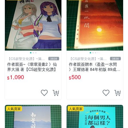
【CS超聖文化讚】~滿千
【CS超聖文化讚】~滿千
3838
3838
元送運
元送運
作者親簽~《壞壞漫畫2 》仙
作者親簽贈本《盈盈一水間
界大濕 著【CS超聖文化讚】
》王耀德著 84年初版 89成新
【CS超聖文化讚】
1,090
500
$
$
人氣賣家
人氣賣家