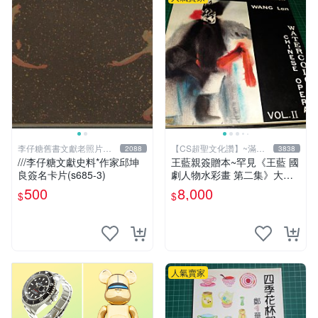
李仔糖舊書文獻老照片名
【CS超聖文化讚】~滿千
2088
3838
人收藏館
元送運
///李仔糖文獻史料*作家邱坤
王藍親簽贈本~罕見《王藍 國
良簽名卡片(s685-3)
劇人物水彩畫 第二集》大本
【 CS超聖文化讚】
500
8,000
$
$
人氣賣家