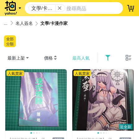
文學/卡漫
登
作家
名人簽名
文學/卡漫作家
全部
分類
最新上架
價格
最高人氣
人氣賣家
人氣賣家
近全新