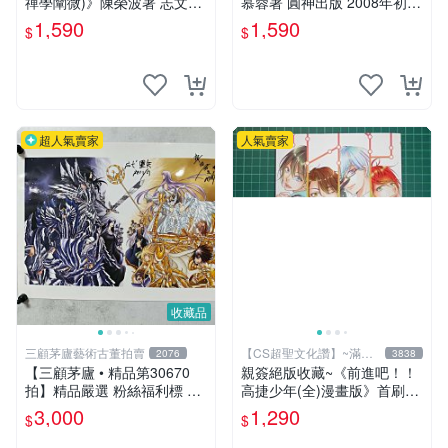
禪學闡微)》陳榮波著 志文出
慕蓉著 圓神出版 2008年初版
版1993年再版 有註記【CS超
【CS超聖文化讚】
1,590
1,590
$
$
聖文化讚】
超人氣賣家
人氣賣家
收藏品
三顧茅廬藝術古董拍賣
【CS超聖文化讚】~滿千
2076
3838
元送運
【三顧茅廬 • 精品第30670
親簽絕版收藏~《前進吧！！
拍】精品嚴選 粉絲福利標 日
高捷少年(全)漫畫版》首刷限
本動漫大師 車田正美簽名照
贈送「全員集合」畫報卡*1張
3,000
1,290
$
$
片《聖鬥士星矢》！ 特惠起
PET卡*1張.魏思佳(Sika)
標 無底價