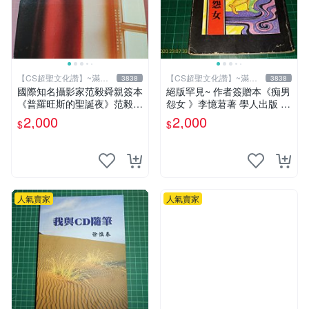
【CS超聖文化讚】~滿千
【CS超聖文化讚】~滿千
3838
3838
元送運
元送運
國際知名攝影家范毅舜親簽本
絕版罕見~ 作者簽贈本《痴男
《普羅旺斯的聖誕夜》范毅舜
怨女 》李憶莙著 學人出版 19
著 積木文化 2016年初版一刷
90年初版 書側有微斑 【CS
2,000
2,000
$
$
【CS超聖文化讚】
超聖文化讚】
人氣賣家
人氣賣家