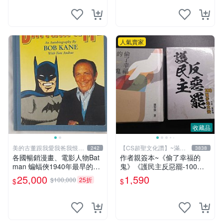
明不勇敢，出現聰明法醫學辦
案，限量鑑定簽名信件
人氣賣家
收藏品
美的古董跟我愛我爸我恨壞
【CS超聖文化讚】~滿千
242
3838
人
元送運
各國暢銷漫畫、電影人物Bat
作者親簽本~《偷了幸福的
man 蝙蝠俠1940年最早的創
鬼》《護民主反惡罷-100萬
作者，這本書是Batman and
步走大安》二本合售 羅智強
25,000
1,590
$100,000
25折
$
$
me 是Bob Kane 1990年出的
著 精裝小冊【CS超聖文化
書第一刷有他本人畫跟簽名
讚】