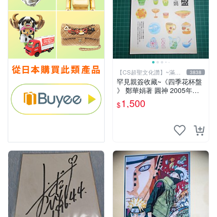
【CS超聖文化讚】~滿千
3838
元送運
罕見親簽收藏~《四季花杯盤
》 鄭華娟著 圓神 2005年初
版【CS超聖文化2讚】
1,500
$