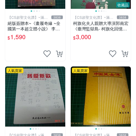
收藏品
【CS超聖文化讚】~滿千
【CS超聖文化讚】~滿千
3838
3838
元送運
元送運
絕版簽贈本~《畫履奇緣 ~全
柯旗化夫人親贈大導演郭南宏
國第一本超立體小說》 李奇
《臺灣監獄島- 柯旗化回憶
著 李奇繪圖【CS超聖文化2
錄》柯旗化著 第一出版社 20
1,590
3,000
$
$
讚】
02年修訂再版 【CS超聖文化
讚】
人氣賣家
人氣賣家
【CS超聖文化讚】~滿千
【CS超聖文化讚】~滿千
3838
3838