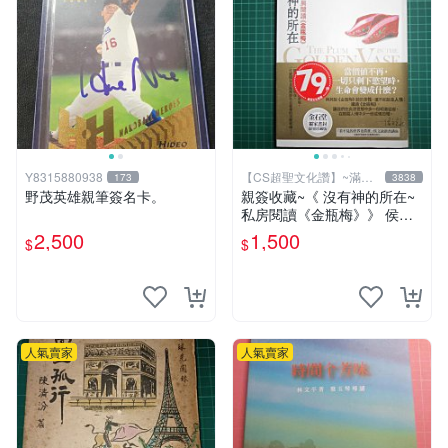
Y8315880938
【CS超聖文化讚】~滿千
173
3838
元送運
野茂英雄親筆簽名卡。
親簽收藏~《 沒有神的所在~
私房閱讀《金瓶梅》》 侯文
詠著 皇冠 民2009年初版 【C
2,500
1,500
$
$
S超聖文化2讚】
人氣賣家
人氣賣家