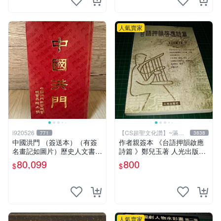
人氣賣家
i920526
【CS超聖文化讚】~滿千
771
3838
元送運
中國洪門 （簽送本）（有簽
作者親簽本 《台語押韻啟應
名畫記如圖片）歷史人文書籍
詩篇 》鄭兒玉著 人光出版社
早期書 中國洪門聯合總會 二
2002年初版 9成新 【CS超聖
80,099
800
$
$
手書
文化讚】
人氣賣家