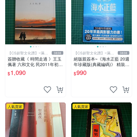
【CS超聖文化讚】~滿千
【CS超聖文化讚】~滿千
3838
3838
元送運
元送運
簽贈收藏《 時間走過 》王玉
絕版親簽本~《海水正藍 20週
佩著 六和文化 民2011年初版
年珍藏版(典藏編碼)》 精裝
9成新【CS超聖文化2讚】
張曼娟 皇冠【CS超聖文化2
1,090
990
$
$
讚】
人氣賣家
人氣賣家