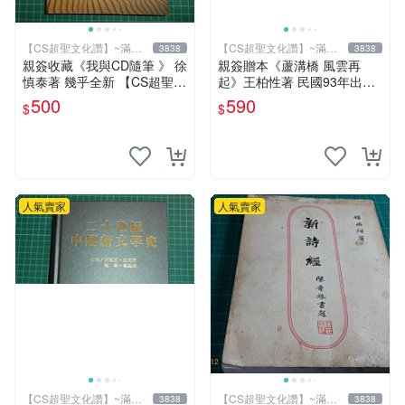
【CS超聖文化讚】~滿千
【CS超聖文化讚】~滿千
3838
3838
元送運
元送運
親簽收藏《我與CD隨筆 》 徐
親簽贈本《蘆溝橋 風雲再
慎泰著 幾乎全新 【CS超聖文
起》王柏性著 民國93年出版
化2讚】
【CS超聖文化讚】
500
590
$
$
人氣賣家
人氣賣家
【CS超聖文化讚】~滿千
【CS超聖文化讚】~滿千
3838
3838