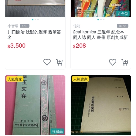
近全新
小賣場
信箱
452
3968
paul600510@yahoo.com.tw
川口開治 沈默的艦隊 親筆簽
2cat komica 三週年 紀念本
名
同人誌 同人 畫冊 原創九成新
3,500
208
$
$
人氣賣家
人氣賣家
收藏品