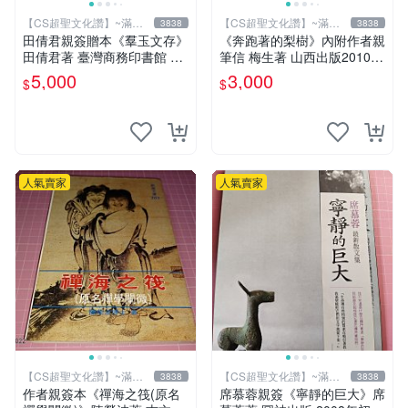
【CS超聖文化讚】~滿千
【CS超聖文化讚】~滿千
3838
3838
元送運
元送運
田倩君親簽贈本《羣玉文存》
《奔跑著的梨樹》內附作者親
田倩君著 臺灣商務印書館 民
筆信 梅生著 山西出版2010年
國61年初版 有劃註記【CS超
第一版一刷 【CS超聖文化
5,000
3,000
$
$
聖文化讚】
讚】
人氣賣家
人氣賣家
【CS超聖文化讚】~滿千
【CS超聖文化讚】~滿千
3838
3838
元送運
元送運
作者親簽本《禪海之筏(原名
席慕蓉親簽《寧靜的巨大》席