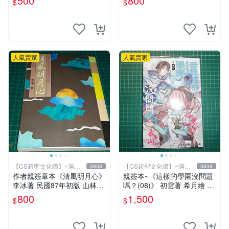
500
800
$
$
吧！》Ning著/繪 悅知文化
人氣賣家
人氣賣家
【CS超聖文化讚】~滿千
【CS超聖文化讚】~滿千
3838
3838
元送運
元送運
作者親簽章本《清風明月心》
親簽本~《這樣的學園沒問題
李冰著 民國87年初版 山林書
嗎？(08)》 初雲著 希月繪 飛
局出版 書緣有微斑 【CS 超
燕文創 書況新【CS超聖文化
800
1,500
$
$
聖文化讚】
2讚】