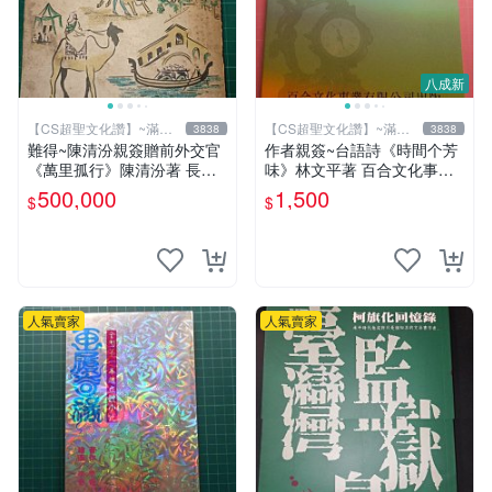
八成新
【CS超聖文化讚】~滿千
【CS超聖文化讚】~滿千
3838
3838
元送運
元送運
難得~陳清汾親簽贈前外交官
作者親簽~台語詩《時間个芳
《萬里孤行》陳清汾著 長風
味》林文平著 百合文化事業
出版 民國45年初版 【CS超
2006.10初版一刷 附光碟【C
500,000
1,500
$
$
聖文化讚】
S超聖文化讚】
人氣賣家
人氣賣家