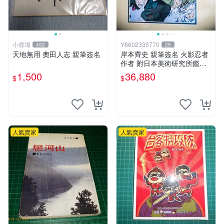
小賣場
Y8602335770
452
25
天地無用 奧田人志 親筆簽名
岸本齊史 親筆簽名 火影忍者
作者 附日本美術研究所鑑定
證明書 卡卡西 培英 鳴人 非
1,500
36,880
$
$
佐助 GEM Tsume 曉
人氣賣家
人氣賣家