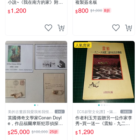
小說~《我在南方的家》附書
複製簽名板
套 田中實加 (陳宣儒)著 台灣
1,200
800
$1,000
8折
$
$
館 遠流 書況佳
人氣賣家
美的古董跟我愛我爸我恨壞
【CS超聖文化讚】~滿千
242
3838
人
元送運
英國傳奇文學家Conan Doyl
作者利玉芳簽贈另一位作家李
e，作品福爾摩斯犯罪偵探集
秀~買一送一《震鯨 - 九二一
在250國暢銷文學、電影，作
大地震二週年紀念詩專輯》女
25,000
1,290
$100,000
25折
$
$
品出現犯罪高手顯示警察不聰
鯨詩社編 (贈 利玉芳小詩集)