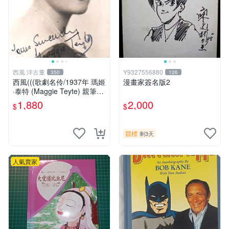
西風 洋古董
Y9327556880
350
126
西風(((歌劇名伶/1937年 瑪姬
漫畫家簽名版2
·泰特 (Maggie Teyte) 親筆簽
名 明信片 )))
1,880
2,000
$
$
競標
剩3天
人氣賣家