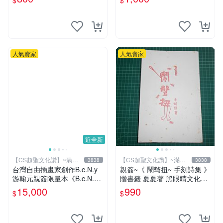
$
$
版 9成新 【CS超聖文化讚】
S 超聖文化讚】
人氣賣家
人氣賣家
近全新
【CS超聖文化讚】~滿千
【CS超聖文化讚】~滿千
3838
3838
元送運
元送運
台灣自由插畫家創作B.c.N.y
親簽~《 鬧彆扭~ 手刻詩集 》
游翰元親簽限量本《B.c.N.y
贈書籤 夏夏著 黑眼睛文化
個人畫冊 VOL.4 四際光》20
【CS超聖文化2讚】
15,000
990
$
$
12.07 初版