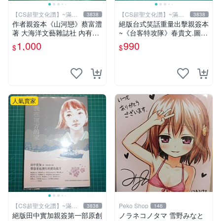
【CS超聖文化讚】~滿千
【CS超聖文化讚】~滿千
3838
3838
元送運
元送運
作者親簽本《山河戀》蔡富澧
絕版台式笑話重量出擊親簽本
著 大海洋文藝雜誌社 內有註
~《台客特攻隊》春貴文.圖
記【CS超聖文化讚】
布克文化【CS超聖文化2讚】
1,000
990
$
$
人氣賣家
【CS超聖文化讚】~滿千
Peko Shop
3838
146
元送運
絕版田中實加親簽第一部原創
ノラネコノタマ 雪野みなと