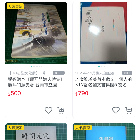
人氣賣家
【CS超聖文化讚】~滿千
2025年11月搬花蓮服務照
3838
304
元送運
常
親簽贈本《鹿耳門漁夫詩集》
才女劉若英首本散文一個人的
鹿耳門漁夫著 台南市立圖書
KTV簽名圖文書與圖5.簽名圖
館 民國91年 【CS超聖文化
文書 我想跟你走無註紀等 頗
500
790
$
$
讚】
新 分售各790$
人氣賣家
人氣賣家