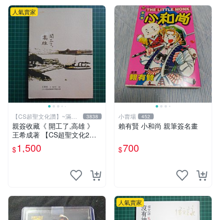
人氣賣家
【CS超聖文化讚】~滿千
小賣場
3838
452
元送運
親簽收藏《 開工了,高雄 》
賴有賢 小和尚 親筆簽名畫
王希成著 【CS超聖文化2
讚】
1,500
700
$
$
人氣賣家