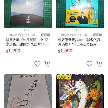
【CS超聖文化讚】~滿千
【CS超聖文化讚】~滿千
3838
3838
元送運
元送運
親簽收藏《如是我聞 ~~謝振
絕版限量親簽本~《親愛的馬
宗詩集》謝振宗 民國105年初
克瑪麗 Re ~是不是每個男人
版【CS超聖文化2讚】
都這樣？（附贈快速通關信
1,290
1,590
$
$
封）》附書腰 歐馬克 吳瑪麗
繪三采 書新
人氣賣家