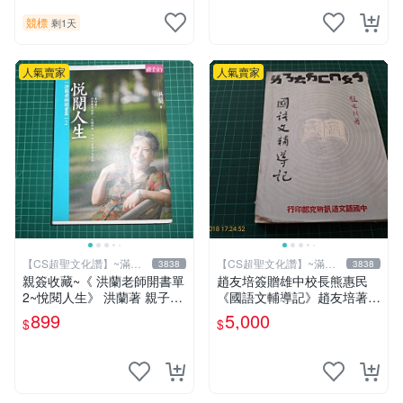
競標
剩1天
人氣賣家
人氣賣家
【CS超聖文化讚】~滿千
【CS超聖文化讚】~滿千
3838
3838
元送運
元送運
親簽收藏~《 洪蘭老師開書單
趙友培簽贈雄中校長熊惠民
2~悅閱人生》 洪蘭著 親子天
《國語文輔導記》趙友培著
下 【CS超聖文化2讚】
中國語文通訊研究部印行 民
899
5,000
$
$
國53年臺北初版 書背封底有
損