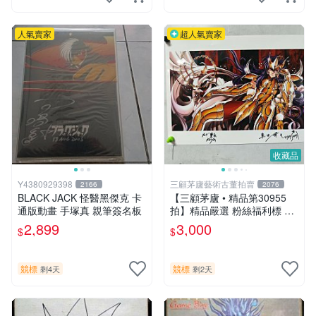
人氣賣家
超人氣賣家
收藏品
Y4380929398
三顧茅廬藝術古董拍賣
2166
2076
BLACK JACK 怪醫黑傑克 卡
【三顧茅廬 • 精品第30955
通版動畫 手塚真 親筆簽名板
拍】精品嚴選 粉絲福利標 日
本動漫大師 車田正美簽名照
2,899
3,000
$
$
片《聖鬥士星矢》！ 特惠起
標 無底價
競標
競標
剩4天
剩2天