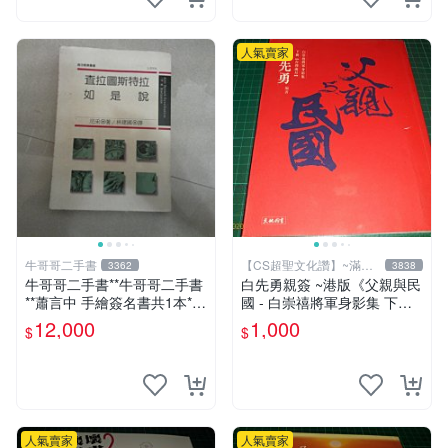
人氣賣家
牛哥哥二手書
【CS超聖文化讚】~滿千
3362
3838
元送運
牛哥哥二手書**牛哥哥二手書
白先勇親簽 ~港版《父親與民
**蕭言中 手繪簽名書共1本*查
國 - 白崇禧將軍身影集 下
拉圖斯特拉如是說 尼采著19
冊》白先勇編 天地出版 2012
12,000
1,000
$
$
89遠流一板共1本
年初版 .香港【CS超聖文化
讚】
人氣賣家
人氣賣家