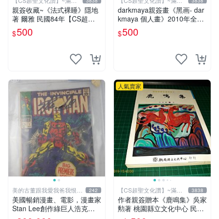
【CS超聖文化讚】~滿千
【CS超聖文化讚】~滿千
3838
3838
元送運
元送運
親簽收藏~《法式裸睡》隱地
darkmaya親簽畫《黑画- dar
著 爾雅 民國84年【CS超聖
kmaya 個人畫》2010年全彩
文化2讚】
【CS超聖文化讚】
500
500
$
$
人氣賣家
美的古董跟我愛我爸我恨壞
【CS超聖文化讚】~滿千
242
3838
人
元送運
美國暢銷漫畫、電影，漫畫家
作者親簽贈本《鹿鳴集》吳家
Stan Lee創作綠巨人浩克、
勲著 桃園縣立文化中心 民國
蜘蛛人、X戰警、鋼鐵人，鋼
85年初版 8成新 【CS超聖文