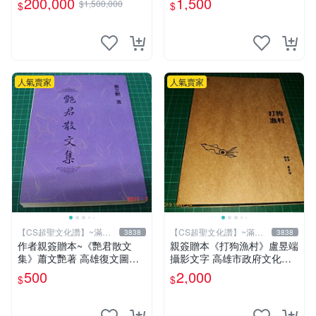
200,000
1,500
$1,500,000
$
$
鐵人是世界最有錢總裁拯救國
化讚】
14折
家、除各國壞人的英雄，196
8鋼鐵人第一集簽名漫畫
人氣賣家
人氣賣家
【CS超聖文化讚】~滿千
【CS超聖文化讚】~滿千
3838
3838
元送運
元送運
作者親簽贈本~《艷君散文
親簽贈本《打狗漁村》盧昱端
集》蕭文艷著 高雄復文圖書
攝影文字 高雄市政府文化局
1997年修訂版 【CS超聖文化
2013年初版 【CS超聖文化
500
2,000
$
$
讚】
讚】