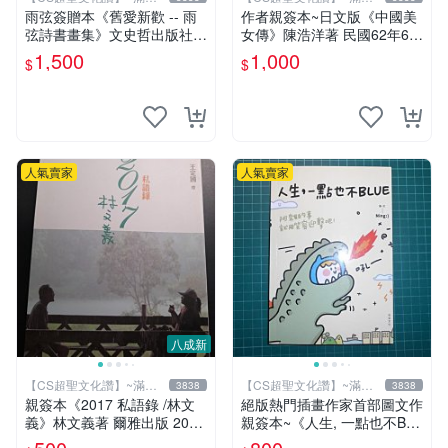
元送運
元送運
雨弦簽贈本《舊愛新歡 -- 雨
作者親簽本~日文版《中國美
弦詩書畫集》文史哲出版社
女傳》陳浩洋著 民國62年6月
印 民國85年初版 9成新 【CS
出版 【CS超聖文化讚】
1,500
1,000
$
$
超聖文化讚】
人氣賣家
人氣賣家
八成新
【CS超聖文化讚】~滿千
【CS超聖文化讚】~滿千
3838
3838
元送運
元送運
親簽本《2017 私語錄 /林文
絕版熱門插畫作家首部圖文作
義》林文義著 爾雅出版 2018
親簽本~《人生, 一點也不BL
年初版【CS超聖文化讚】
UE~阿雜的事就用笑容迎擊