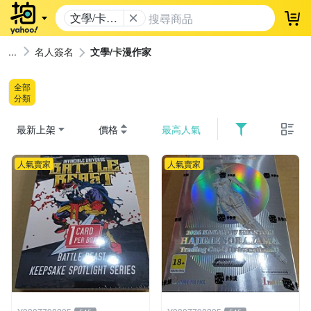
文學/卡漫
登
作家
名人簽名
文學/卡漫作家
全部
分類
最新上架
價格
最高人氣
人氣賣家
人氣賣家