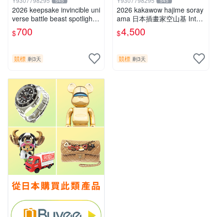
Y9307798295
Y9307798295
545
545
2026 keepsake invincible uni
2026 kakawow hajime soray
verse battle beast spotlight
ama 日本插畫家空山基 Inter
戰鬥野獸簽名盒卡
national國際版官方收藏簽名
700
4,500
$
$
盒卡
競標
競標
剩3天
剩3天