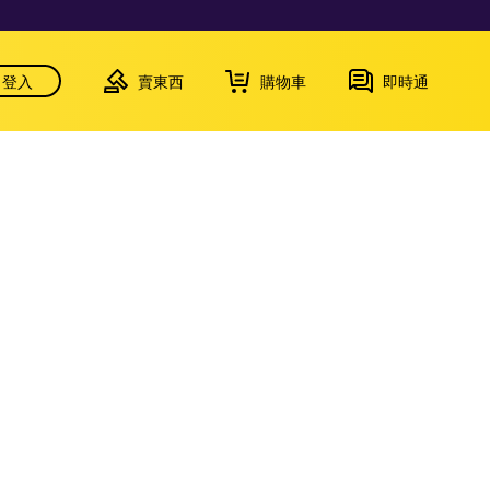
登入
賣東西
購物車
即時通