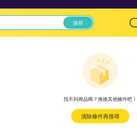
搜尋
找不到商品嗎？換換其他條件吧！
清除條件再搜尋