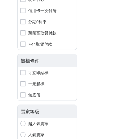
信用卡一次付清
分期0利率
萊爾富取貨付款
7-11取貨付款
競標條件
可立即結標
一元起標
無底價
賣家等級
超人氣賣家
人氣賣家