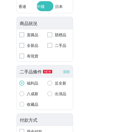
香港
中國
日本
商品狀況
直購品
競標品
全新品
二手品
有現貨
二手品條件
清除
NEW
福利品
近全新
八成新
出清品
收藏品
付款方式
現金付款