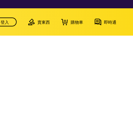
登入
賣東西
購物車
即時通