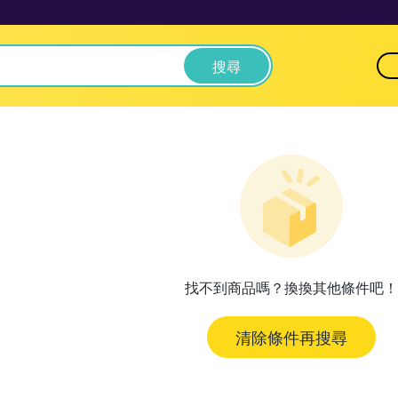
搜尋
找不到商品嗎？換換其他條件吧！
清除條件再搜尋