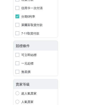
信用卡一次付清
分期0利率
萊爾富取貨付款
7-11取貨付款
競標條件
可立即結標
一元起標
無底價
賣家等級
超人氣賣家
人氣賣家