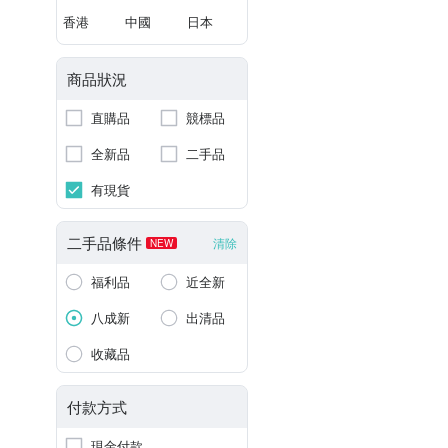
香港
中國
日本
商品狀況
直購品
競標品
全新品
二手品
有現貨
二手品條件
清除
NEW
福利品
近全新
八成新
出清品
收藏品
付款方式
現金付款