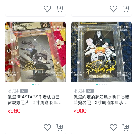
潮玩港
潮玩港
52
52
嚴選BEASTARS作者板垣巴
嚴選約定的夢幻島水明日香親
留親簽照片，3寸周邊限量收
筆簽名照，3寸周邊限量珍藏
藏 BEASTARS 作者 經典 細
紙質佳 附卡磚 約定的夢幻島
960
900
$
$
節收藏
筆記本 名人照