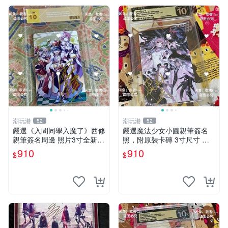
潮玩港
潮玩港
52
52
嚴選《入間同學入魔了》西修
嚴選魔法少女小圓親筆簽名
親筆簽名周邊 照片3寸全新含
照，附原裝卡磚 3寸尺寸 親
卡磚 收藏推薦 鏡像照片 周邊
簽紀念品 小圓周邊 畫集 監督
910
910
$
$
收藏
親筆