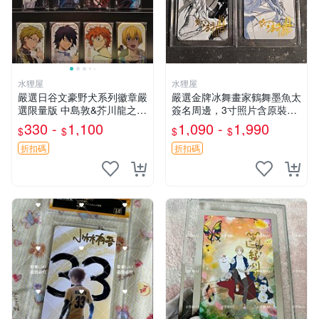
水狸屋
水狸屋
嚴選日谷文豪野犬系列徽章嚴
嚴選金牌冰舞畫家鶴舞墨魚太
選限量版 中島敦&芥川龍之介
簽名周邊，3寸照片含原裝卡
&太宰治&中原中也&國木田獨
磚。收藏自用，面簽確保證
330 -
1,100
1,090 -
1,990
$
$
$
$
步&江戶川亂步&谷崎潤一郎&
實。 冰舞 簽名 周邊
宮澤賢治官方正品 標芥川中
折扣碼
折扣碼
島太宰原