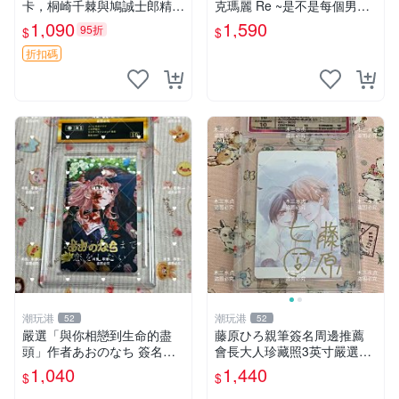
卡，桐崎千棘與鳩誠士郎精美
克瑪麗 Re ~是不是每個男人
周邊，3寸日版中古帶原裝卡
都這樣？（附贈快速通關信
1,090
1,590
95折
$
$
磚，國內直郵 偽戀 Nisekoi
封）》附書腰 歐馬克 吳瑪麗
簽名卡 桐崎千棘
繪三采 書新
折扣碼
潮玩港
潮玩港
52
52
嚴選「與你相戀到生命的盡
藤原ひろ親筆簽名周邊推薦
頭」作者あおのなち 簽名照
會長大人珍藏照3英寸嚴選女
片 3寸原裝卡磚 親筆簽名照
仆紀念品 面簽收藏 會長大人
1,040
1,440
$
$
收藏佳品 周邊限定 照片拍賣
簽名照 女仆照 面簽收藏