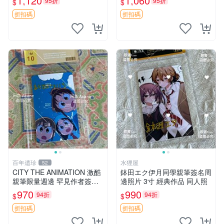
1,120
1,060
95折
95折
$
$
旋風管家 畑健二郎 簽名照
赤紅之瞳 Akame ga Kill 明坂
聰美 簽名
折扣碼
折扣碼
百年遺珍
水狸屋
52
CITY THE ANIMATION 激酷
鉢田エク伊月同學親筆簽名周
親筆限量週邊 罕見作者簽名
邊照片 3寸 經典作品 同人照
收藏 現代潮流擺飾 9x9cm 專
970
990
94折
94折
$
$
家推薦 國際珍藏款 周邊 照片
周邊 尺寸 收藏品
折扣碼
折扣碼