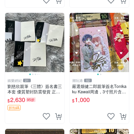
娛樂經紀
潮玩港
21
52
劉慈欣親筆《三體》簽名書三
嚴選畑健二郎親筆簽名Tonika
本套 優質塑封防震發貨 正版
ku Kawaii周邊，3寸照片含原
收藏推薦 三體 經典 科幻小說
裝卡匣。收藏家直供，保真可
2,630
1,000
95折
$
$
靠。 Tonikaku Kawaii 畑健二
郎 親筆簽名周
折扣碼