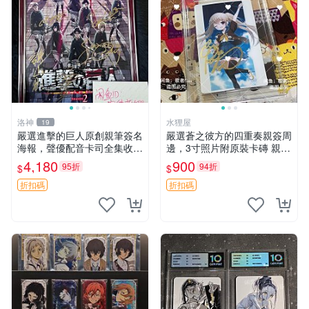
洛神
水狸屋
19
嚴選進擊的巨人原創親筆簽名
嚴選蒼之彼方的四重奏親簽周
海報，聲優配音卡司全集收藏
邊，3寸照片附原裝卡磚 親簽
推薦 艾倫、三笠、阿明、埃
照 收藏級 影印品 杜蕾斯相紙
4,180
900
95折
94折
$
$
爾文巨細靡遺肖像照
質地 限量版 Aokana Four Rh
ythm 藍光紀念照 簽名
折扣碼
折扣碼