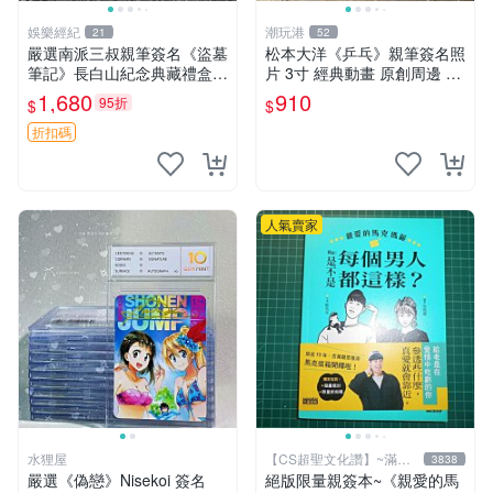
娛樂經紀
潮玩港
21
52
嚴選南派三叔親筆簽名《盜墓
松本大洋《乒乓》親筆簽名照
筆記》長白山紀念典藏禮盒，
片 3寸 經典動畫 原創周邊 經
限量收藏必備 原著小說 定價
典動漫 周邊收藏 照片卡磚
1,680
910
95折
$
$
特別款
折扣碼
人氣賣家
水狸屋
【CS超聖文化讚】~滿千
3838
元送運
嚴選《偽戀》Nisekoi 簽名
絕版限量親簽本~《親愛的馬