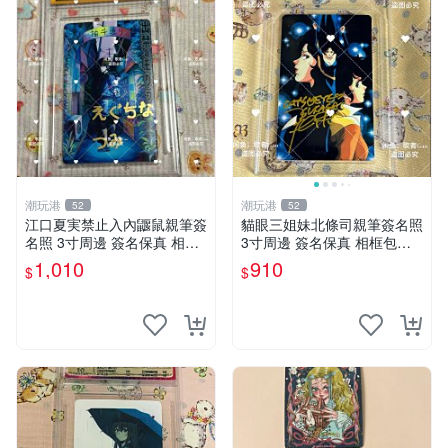
潮玩港
潮玩港
52
52
江口夏実禁止入內鼴鼠親筆簽
貓眼三姐妹北條司親筆簽名照
名照 3寸周邊 簽名保真 相框
3寸周邊 簽名保真 相框包裝
包裝 禁止入內 麵簽 周邊 親
貓眼三姐妹 北條司 周邊 貓眼
1,010
910
$
$
筆簽名 時尚周邊 原裝卡磚
三姐妹 簽名照 包裝相框