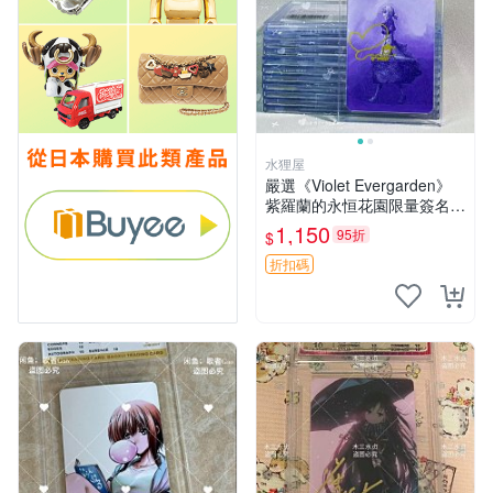
水狸屋
嚴選《Violet Evergarden》
紫羅蘭的永恒花園限量簽名
卡，3寸帶原裝卡磚 日本中古
1,150
95折
$
收藏推薦 薇爾莉特 曜佳奈 筆
記本
折扣碼