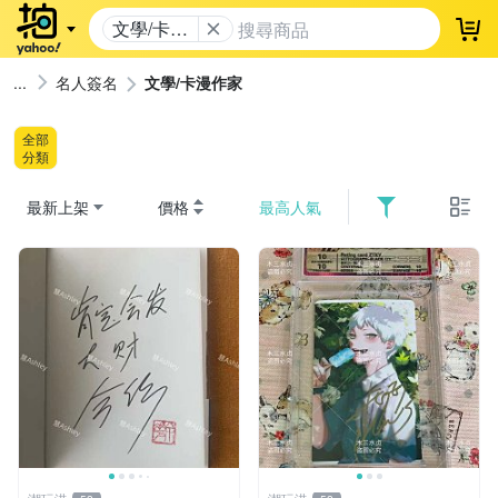
文學/卡漫
登
作家
名人簽名
文學/卡漫作家
全部
分類
最新上架
價格
最高人氣