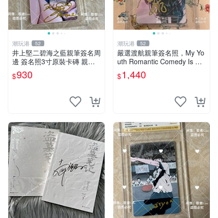
潮玩港
潮玩港
52
52
井上堅二碧海之藍親筆簽名周
嚴選渡航親筆簽名照，My Yo
邊 簽名照3寸原裝卡磚 親
uth Romantic Comedy Is Wr
筆、收藏、簽名照
ong限量收藏版 青春戀愛物語
930
1,440
$
$
原創 漫畫周邊