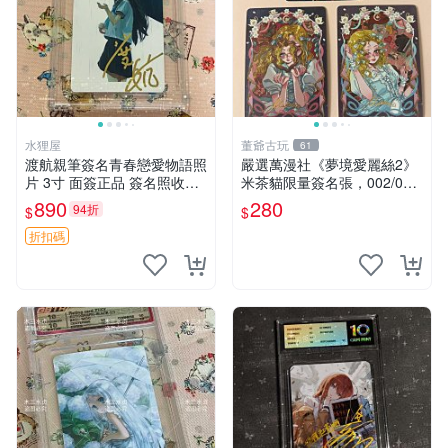
水狸屋
董爺古玩
61
渡航親筆簽名青春戀愛物語照
嚴選萬漫社《夢境愛麗絲2》
片 3寸 面簽正品 簽名照收藏
米茶貓限量簽名張，002/003
推薦 電腦 動畫 原創漫畫
珍藏版，首賣難得機會 夢境
890
280
94折
$
$
愛麗絲 米茶貓 限量簽名
折扣碼