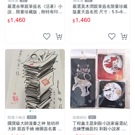
潮玩港
潮玩港
52
52
嚴選余華親筆簽名《活著》小
嚴選莫木潤親筆簽名限量珍藏
說，限量珍藏版，附特有印
版夏天簽名照 尺寸：5.5×8.4
章。 活著 小說 簽名書
公分 附原裝相框 推薦收藏家
1,460
1,460
$
$
必備 《光死去的夏天》《Th
e Summer When Ligh
開運小物店
娛樂經紀
171
21
國寶級大師漫畫之神 敖幼祥
丁程鑫主題刺殺小說家厳選紀
大師 親簽手繪 繪圖簽名書 機
念鍊墜鑰匙扣 刺殺小說家 丁
會難得敖大師一輩子繪圖創作
程鑫 鍊墜