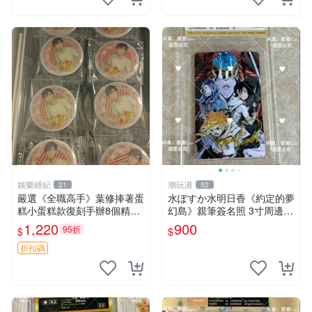
娛樂經紀
潮玩港
21
52
嚴選《全職高手》葉修捧著蛋
水ぽすか水明日香《約定的夢
糕小蛋糕款復刻手辦8個精品
幻島》親筆簽名照 3寸周邊照
收藏 心耀共鳴 葉修 古早蛋糕
片 簽名真跡 約束のネバーラ
1,220
900
95折
$
$
ンド 周邊 照片收藏 水明日香
網路握手會簽名周邊 照片
折扣碼