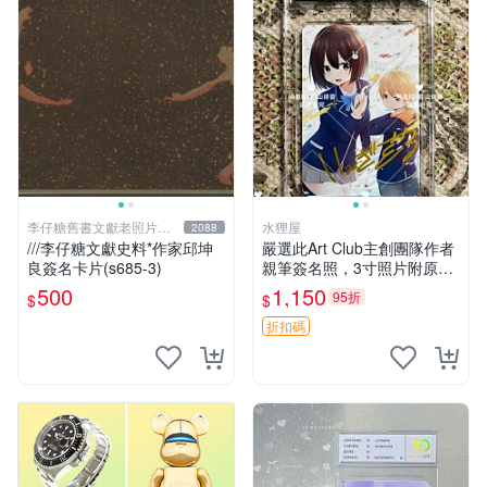
李仔糖舊書文獻老照片名
水狸屋
2088
人收藏館
///李仔糖文獻史料*作家邱坤
嚴選此Art Club主創團隊作者
良簽名卡片(s685-3)
親筆簽名照，3寸照片附原裝
卡磚。收藏級面簽照，適合藝
500
1,150
95折
$
$
術愛好者收藏與展示。 3寸
簽名 照片
折扣碼