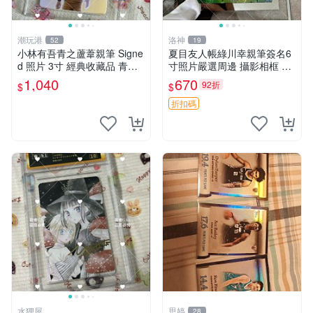
潮玩港
洛神
52
19
小林有吾青之蘆葦親筆 Signe
夏目友人帳綠川幸親筆簽名6
d 照片 3寸 經典收藏品 青之
寸照片嚴選周邊 攝影相框 網
蘆葦限量版 周邊 相框裝裱 青
路認證 夏目友人帳收藏 簽名
1,040
670
92折
$
$
之蘆葦 簽名照 小林有吾
照 6寸
折扣碼
水狸屋
思婷
28