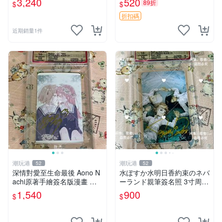
3,240
520
89折
$
$
多年有一句老師最金典名言
「畫一張是一張」圖
折扣碼
近期銷量1件
潮玩港
潮玩港
52
52
深情對愛至生命最後 Aono N
水ぽすか水明日香約束のネバ
achi原著手繪簽名版漫畫 親
ーランド親筆簽名照 3寸周邊
筆簽名限定收藏 命終不渝之
照片 面簽正品 簽名照周邊
1,540
900
$
$
戀情 漫畫珍藏品