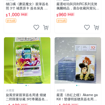
樋口橘《蘑菇魔女》親筆簽名
嚴選哈珀與貝利RC系列克努
照 3寸 補票原卡 簽名保真 收
佩爾精品，適合收藏與賞玩 R
藏推薦 蘑菇魔女 樋口橘 照片
C 玩具 陶瓷
1,000
960
94折
94折
$
$
折扣碼
折扣碼
水狸屋
水狸屋
旋風管家親筆簽名周邊 畑健
嚴選《赤紅之瞳》Akame ga
二郎限量珍藏 3吋專屬簽名照
Kill！聲優明坂聰美簽名周
日本正版中古 正規卡磚附送
邊，3寸帶原裝卡磚 日版中古