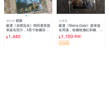
潮玩港
水狸屋
52
嚴選《未聞花名》岡田麿里親
嚴選《Steins;Gate》親筆簽
筆簽名照片，3英寸收藏珍品
名周邊，收藏牧瀨紅莉棲、椎
未知的花名、親筆、簽名周邊
名真由理、菲利斯喵喵人氣卡
1,440
1,150
95折
$
$
牌 簽字照片 牧瀨紅莉棲 椎名
真由理
折扣碼