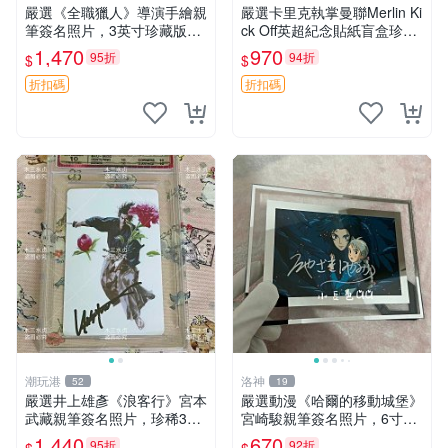
嚴選《全職獵人》導演手繪親
嚴選卡里克執掌曼聯Merlin Ki
筆簽名照片，3英寸珍藏版周
ck Off英超紀念貼紙盲盒珍藏
邊 HUNTER×HUNTER 罕見
款 英超 貼紙 紀念盲盒
1,470
970
95折
94折
$
$
收藏 親筆簽名周邊 尤利
折扣碼
折扣碼
潮玩港
洛神
52
19
嚴選井上雄彥《浪客行》宮本
嚴選動漫《哈爾的移動城堡》
武藏親筆簽名照片，珍稀3英
宮崎駿親筆簽名照片，6寸含
寸國外直帶原圖實物 浪客行
框珍藏版 哈爾的移動城堡 簽
1,440
670
95折
92折