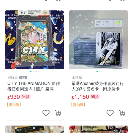
潮玩港
水狸屋
52
CITY THE ANIMATION 原作
嚴選Another替身作者綾辻行
者簽名周邊 3寸照片 樂高卡
人的3寸簽名卡，附原裝卡
磚 自製限量版 nichijou city th
磚。國內直郵快速到貨。 An
930
1,150
94折
95折
$
$
e animation 簽名照 卡
other 替身 綾辻行人 簽名卡
周邊
折扣碼
折扣碼