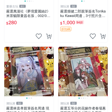
董爺古玩
潮玩港
61
52
嚴選萬漫社《夢境愛麗絲2》
嚴選畑健二郎親筆簽名Tonika
米茶貓限量簽名張，002/003
ku Kawaii周邊，3寸照片含原
珍藏版，首賣難得機會 夢境
裝卡匣。收藏家直供，保真可
280
1,000
94折
$
$
愛麗絲 米茶貓 限量簽名
靠。 Tonikaku Kawaii 畑健二
郎 親筆簽名周
折扣碼
潮玩港
潮玩港
52
52
嚴選林直孝親筆簽名周邊 現
嚴選五等分的花嫁作者春場蔥