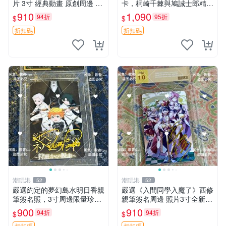
片 3寸 經典動畫 原創周邊 經
卡，桐崎千棘與鳩誠士郎精美
典動漫 周邊收藏 照片卡磚
周邊，3寸日版中古帶原裝卡
910
1,090
94折
95折
$
$
磚，國內直郵 偽戀 Nisekoi
簽名卡 桐崎千棘
折扣碼
折扣碼
潮玩港
潮玩港
52
52
嚴選約定的夢幻島水明日香親
嚴選《入間同學入魔了》西修
筆簽名照，3寸周邊限量珍藏
親筆簽名周邊 照片3寸全新含
紙質佳 附卡磚 約定的夢幻島
卡磚 收藏推薦 鏡像照片 周邊
900
910
94折
94折
$
$
筆記本 名人照
收藏
折扣碼
折扣碼