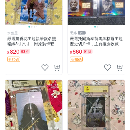
水狸屋
思婷
28
嚴選薰香花主題親筆簽名照，
嚴選托爾斯泰荷馬黑格爾主題
精緻3寸尺寸，附原裝卡套。
歷史切片卡，主頁推薦收藏更
收藏級品相，值得珍藏。 薰
多親拆好卡 歷史切片卡 托爾
820
660
93折
91折
$
$
香花 花卉 照片
斯泰 荷馬 黑格爾
折扣碼
折扣碼