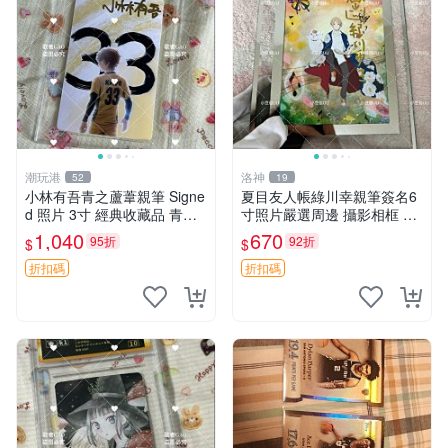
潮玩港
洛神
52
19
小林有吾青之蘆葦親筆 Signe
夏目友人帳綠川幸親筆簽名6
d 照片 3寸 經典收藏品 青之
寸照片嚴選周邊 攝影相框 網
蘆葦限量版 周邊 相框裝裱 青
路認證 夏目友人帳收藏 簽名
1,040
670
95折
92折
$
$
之蘆葦 簽名照 小林有吾
照 6寸
折扣碼
折扣碼