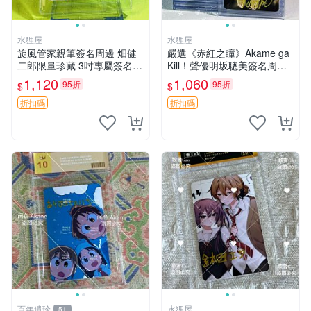
水狸屋
水狸屋
旋風管家親筆簽名周邊 畑健
嚴選《赤紅之瞳》Akame ga
二郎限量珍藏 3吋專屬簽名照
Kill！聲優明坂聰美簽名周
日本正版中古 正規卡磚附送
邊，3寸帶原裝卡磚 日版中古
1,120
1,060
95折
95折
$
$
旋風管家 畑健二郎 簽名照
赤紅之瞳 Akame ga Kill 明坂
聰美 簽名
折扣碼
折扣碼
百年遺珍
水狸屋
51