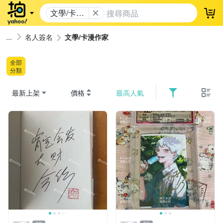
文學/卡漫
登
作家
名人簽名
文學/卡漫作家
全部
分類
最新上架
價格
最高人氣