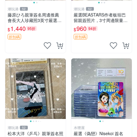
潮玩港
潮玩港
52
52
藤原ひろ親筆簽名周邊推薦
嚴選BEASTARS作者板垣巴
會長大人珍藏照3英寸嚴選女
留親簽照片，3寸周邊限量收
仆紀念品 面簽收藏 會長大人
藏 BEASTARS 作者 經典 細
1,440
960
95折
94折
$
$
簽名照 女仆照 面簽收藏
節收藏
折扣碼
折扣碼
潮玩港
水狸屋
52
松本大洋《乒乓》親筆簽名照
嚴選《偽戀》Nisekoi 簽名