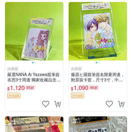
水狸屋
水狸屋
嚴選NANA Ai Yazawa親筆簽
藤原ヒ羅親筆簽名限量周邊，
名照3寸周邊 獨家收藏品含卡
附原裝卡套，尺寸3寸，中古
磚 日版中古 默認初瑕 周邊
輕瑕 會長大人 親筆 簽名 周
1,120
1,090
95折
95折
$
$
照片 署名
邊 卡套 3寸 中古初瑕
折扣碼
折扣碼