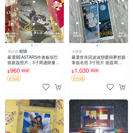
潮玩港
水狸屋
52
嚴選BEASTARS作者板垣巴
嚴選世良田波波戀愛與夢想親
留親簽照片，3寸周邊限量收
筆簽名照 3寸照片 面簽周邊
藏 BEASTARS 作者 經典 細
照片卡磚
960
1,030
94折
95折
$
$
節收藏
折扣碼
折扣碼