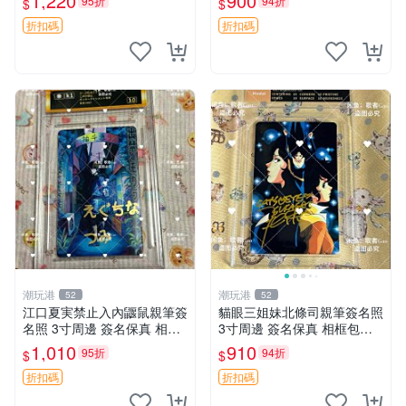
1,220
900
95折
94折
$
$
ンド 周邊 照片收藏 水明日香
網路握手會簽名周邊 照片
折扣碼
折扣碼
潮玩港
潮玩港
52
52
江口夏実禁止入內鼴鼠親筆簽
貓眼三姐妹北條司親筆簽名照
名照 3寸周邊 簽名保真 相框
3寸周邊 簽名保真 相框包裝
包裝 禁止入內 麵簽 周邊 親
貓眼三姐妹 北條司 周邊 貓眼
1,010
910
95折
94折
$
$
筆簽名 時尚周邊 原裝卡磚
三姐妹 簽名照 包裝相框
折扣碼
折扣碼