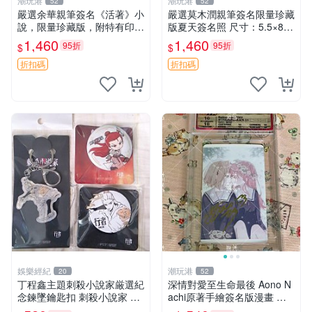
潮玩港
潮玩港
52
52
嚴選余華親筆簽名《活著》小
嚴選莫木潤親筆簽名限量珍藏
說，限量珍藏版，附特有印
版夏天簽名照 尺寸：5.5×8.4
章。 活著 小說 簽名書
公分 附原裝相框 推薦收藏家
1,460
1,460
95折
95折
$
$
必備 《光死去的夏天》《Th
e Summer When Ligh
折扣碼
折扣碼
娛樂經紀
潮玩港
20
52
丁程鑫主題刺殺小說家厳選紀
深情對愛至生命最後 Aono N
念鍊墜鑰匙扣 刺殺小說家 丁
achi原著手繪簽名版漫畫 親
程鑫 鍊墜
筆簽名限定收藏 命終不渝之