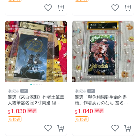
潮玩港
潮玩港
52
52
嚴選《來自深淵》作者土筆章
嚴選「與你相戀到生命的盡
人親筆簽名照 3寸周邊 經典
頭」作者あおのなち 簽名照
卡磚 相片拍賣 深淵 Made in
片 3寸原裝卡磚 親筆簽名照
1,030
1,040
95折
95折
$
$
Abyss 土筆章人 照片
收藏佳品 周邊限定 照片拍賣
折扣碼
折扣碼