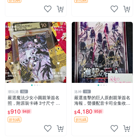
潮玩港
洛神
52
19
嚴選魔法少女小圓親筆簽名
嚴選進擊的巨人原創親筆簽名
照，附原裝卡磚 3寸尺寸 親
海報，聲優配音卡司全集收藏
簽紀念品 小圓周邊 畫集 監督
推薦 艾倫、三笠、阿明、埃
910
4,180
94折
95折
$
$
親筆
爾文巨細靡遺肖像照
折扣碼
折扣碼