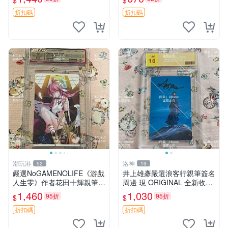
$
$
紙質 簽名 宮本武藏
名照 公仔周邊
折扣碼
折扣碼
潮玩港
洛神
52
19
嚴選NoGAMENOLIFE《游戲
井上雄彥嚴選浪客行親筆簽名
人生零》作者花田十輝親筆簽
周邊 現 ORIGINAL 全新收藏
名照片，3英寸真品收藏。簽
相框附卡磚 尺寸適中 浪客行
1,460
1,030
95折
95折
$
$
名經典角色周邊推薦收藏。
筆 記念照
游戲人生零 花田十輝 簽名照
折扣碼
折扣碼