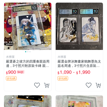
水狸屋
水狸屋
嚴選蒼之彼方的四重奏親簽周
嚴選金牌冰舞畫家鶴舞墨魚太
邊，3寸照片附原裝卡磚 親簽
簽名周邊，3寸照片含原裝卡
照 收藏級 影印品 杜蕾斯相紙
磚。收藏自用，面簽確保證
900
1,090 -
1,990
94折
$
$
$
質地 限量版 Aokana Four Rh
實。 冰舞 簽名 周邊
ythm 藍光紀念照 簽名
折扣碼
折扣碼