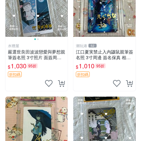
水狸屋
潮玩港
52
嚴選世良田波波戀愛與夢想親
江口夏実禁止入內鼴鼠親筆簽
筆簽名照 3寸照片 面簽周邊
名照 3寸周邊 簽名保真 相框
照片卡磚
包裝 禁止入內 麵簽 周邊 親
1,030
1,010
95折
95折
$
$
筆簽名 時尚周邊 原裝卡磚
折扣碼
折扣碼