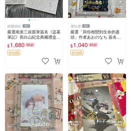
娛樂經紀
潮玩港
20
52
嚴選南派三叔親筆簽名《盜墓
嚴選「與你相戀到生命的盡
筆記》長白山紀念典藏禮盒，
頭」作者あおのなち 簽名照
限量收藏必備 原著小說 定價
片 3寸原裝卡磚 親筆簽名照
1,680
1,040
95折
95折
$
$
特別款
收藏佳品 周邊限定 照片拍賣
折扣碼
折扣碼