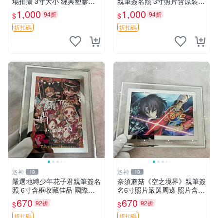
場拍攝 3寸大小 經典塑膠記
親筆簽名照 3寸照片含原裝卡
憶周邊收藏推薦 塑料記憶 時
套 收藏級周邊適合珍藏 五等
1,000
1,000
94折
94折
$
$
代典藏 筆跡限量
分的花嫁 照片 春場蔥
折扣碼
折扣碼
洛神
洛神
19
19
嚴選地縛少年花子君親筆簽名
奈須蘑菇《空之境界》親筆簽
照 6寸含框收藏佳品 國際知
名6寸照片嚴選周邊 照片含框
名漫畫作品限量周邊 地縛少
保證真品 溫馨收藏 空之境界
670
670
92折
92折
$
$
年花子君 簽名照片 漫畫迷必
奈須蘑菇 簽名照
備收藏品
折扣碼
折扣碼