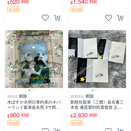
520
1,540
89折
95折
$
$
戀情 漫畫珍藏品
折扣碼
折扣碼
潮玩港
娛樂經紀
52
20
水ぽすか水明日香約束のネバ
劉慈欣親筆《三體》簽名書三
ーランド親筆簽名照 3寸周邊
本套 優質塑封防震發貨 正版
照片 面簽正品 簽名照周邊
收藏推薦 三體 經典 科幻小說
900
2,630
94折
95折
$
$
折扣碼
折扣碼