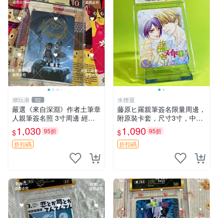
潮玩港
水狸屋
52
嚴選《來自深淵》作者土筆章
藤原ヒ羅親筆簽名限量周邊，
人親筆簽名照 3寸周邊 經典
附原裝卡套，尺寸3寸，中古
卡磚 相片拍賣 深淵 Made in
輕瑕 會長大人 親筆 簽名 周
1,030
1,090
95折
95折
$
$
Abyss 土筆章人 照片
邊 卡套 3寸 中古初瑕
折扣碼
折扣碼