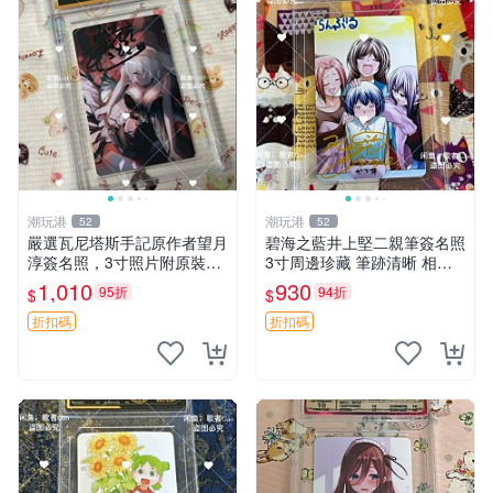
潮玩港
潮玩港
52
52
嚴選瓦尼塔斯手記原作者望月
碧海之藍井上堅二親筆簽名照
淳簽名照，3寸照片附原裝卡
3寸周邊珍藏 筆跡清晰 相框
磚。 簽名保真收藏相框裝裱
精美 碧海之藍 簽名照片 井上
1,010
930
95折
94折
$
$
隨行發送 照片 簽名周邊 望月
堅二 周邊品
淳
折扣碼
折扣碼