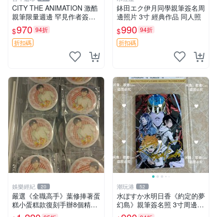
CITY THE ANIMATION 激酷
鉢田エク伊月同學親筆簽名周
親筆限量週邊 罕見作者簽名
邊照片 3寸 經典作品 同人照
收藏 現代潮流擺飾 9x9cm 專
970
990
94折
94折
$
$
家推薦 國際珍藏款 周邊 照片
周邊 尺寸 收藏品
折扣碼
折扣碼
娛樂經紀
潮玩港
20
52
嚴選《全職高手》葉修捧著蛋
水ぽすか水明日香《約定的夢
糕小蛋糕款復刻手辦8個精品
幻島》親筆簽名照 3寸周邊照
收藏 心耀共鳴 葉修 古早蛋糕
片 簽名真跡 約束のネバーラ