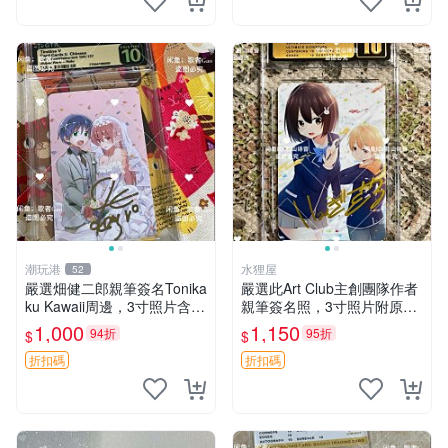
潮玩港
水狸屋
52
嚴選畑健二郎親筆簽名Tonika
嚴選此Art Club主創團隊作者
ku Kawaii周邊，3寸照片含原
親筆簽名照，3寸照片附原裝
裝卡匣。收藏家直供，保真可
卡磚。收藏級面簽照，適合藝
1,000
1,150
94折
95折
$
$
靠。 Tonikaku Kawaii 畑健二
術愛好者收藏與展示。 3寸
郎 親筆簽名周
簽名 照片
折扣碼
折扣碼