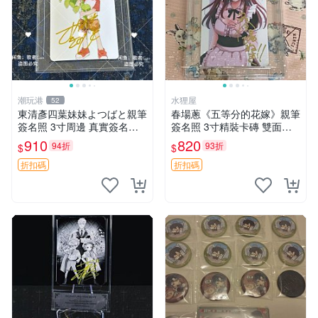
潮玩港
水狸屋
52
東清彥四葉妹妹よつばと親筆
春場蔥《五等分的花嫁》親筆
簽名照 3寸周邊 真實簽名收
簽名照 3寸精裝卡磚 雙面收
藏品 相框相紙包裝 よつばと
藏相框 親簽限量周邊 收藏推
910
820
94折
93折
$
$
四葉妹妹 東清彥
薦 花嫁相片 現象級漫改 相框
收藏 周邊精品
折扣碼
折扣碼