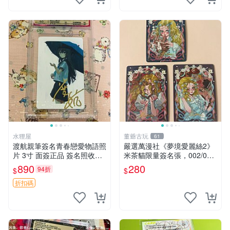
水狸屋
董爺古玩
61
渡航親筆簽名青春戀愛物語照
嚴選萬漫社《夢境愛麗絲2》
片 3寸 面簽正品 簽名照收藏
米茶貓限量簽名張，002/003
推薦 電腦 動畫 原創漫畫
珍藏版，首賣難得機會 夢境
890
280
94折
$
$
愛麗絲 米茶貓 限量簽名
折扣碼