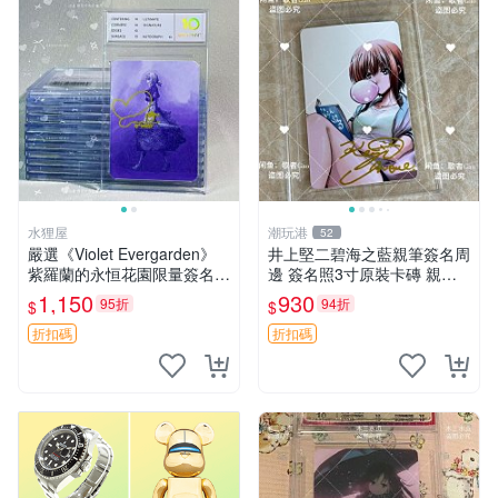
水狸屋
潮玩港
52
嚴選《Violet Evergarden》
井上堅二碧海之藍親筆簽名周
紫羅蘭的永恒花園限量簽名
邊 簽名照3寸原裝卡磚 親
卡，3寸帶原裝卡磚 日本中古
筆、收藏、簽名照
1,150
930
95折
94折
$
$
收藏推薦 薇爾莉特 曜佳奈 筆
記本
折扣碼
折扣碼