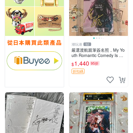
潮玩港
52
嚴選渡航親筆簽名照，My Yo
uth Romantic Comedy Is Wr
ong限量收藏版 青春戀愛物語
1,440
95折
$
原創 漫畫周邊
折扣碼