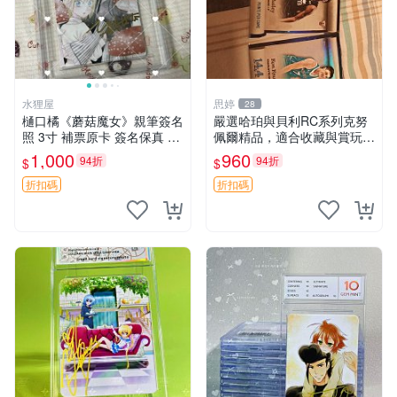
水狸屋
思婷
28
樋口橘《蘑菇魔女》親筆簽名
嚴選哈珀與貝利RC系列克努
照 3寸 補票原卡 簽名保真 收
佩爾精品，適合收藏與賞玩 R
藏推薦 蘑菇魔女 樋口橘 照片
C 玩具 陶瓷
1,000
960
94折
94折
$
$
折扣碼
折扣碼