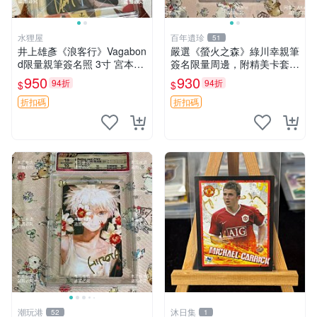
水狸屋
百年遺珍
51
井上雄彥《浪客行》Vagabon
嚴選《螢火之森》綠川幸親筆
d限量親筆簽名照 3寸 宮本武
簽名限量周邊，附精美卡套收
藏周邊 含原裝卡磚 經典收藏
藏 螢火之森 親筆簽名 周邊收
950
930
94折
94折
$
$
品
藏
折扣碼
折扣碼
潮玩港
沐日集
52
1