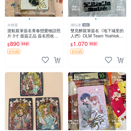
水狸屋
潮玩港
52
渡航親筆簽名青春戀愛物語照
雙見醉親筆簽名《地下城里的
片 3寸 面簽正品 簽名照收藏
人們》OLM Team Yoshioka
推薦 電腦 動畫 原創漫畫
親簽照 限量珍藏 3寸照片 收
890
1,070
94折
95折
$
$
藏佳品 地下城 OLML Yoshio
ka
折扣碼
折扣碼