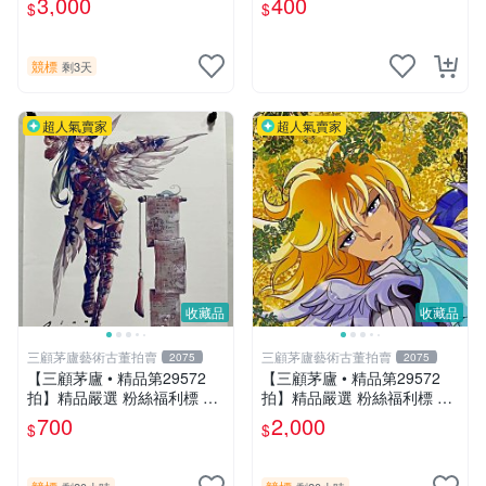
3,000
400
$
$
片《聖鬥士星矢》！ 特惠起
標 無底價
競標
剩3天
超人氣賣家
超人氣賣家
收藏品
收藏品
三顧茅廬藝術古董拍賣
三顧茅廬藝術古董拍賣
2075
2075
【三顧茅廬 • 精品第29572
【三顧茅廬 • 精品第29572
拍】精品嚴選 粉絲福利標 韓
拍】精品嚴選 粉絲福利標 日
國排名前30名插畫家Pinn作
本動漫大師 車田正美簽名照
700
2,000
$
$
品～有作者親筆簽名！ 特惠
片《聖鬥士星矢》！ 特惠起
起標 無底價
標 無底價