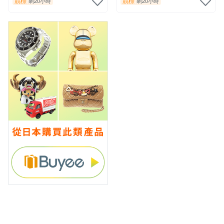
競標
競標
剩20小時
剩20小時