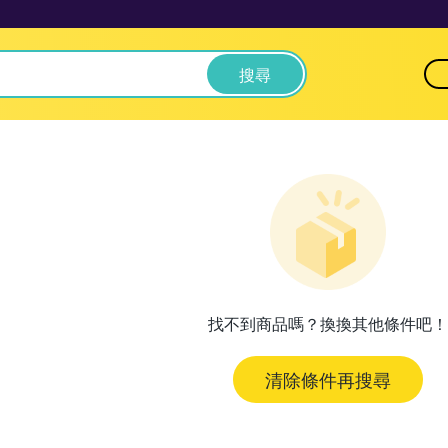
搜尋
找不到商品嗎？換換其他條件吧！
清除條件再搜尋