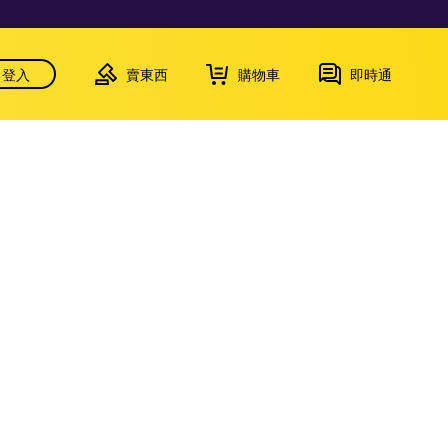
登入
賣東西
購物車
即時通