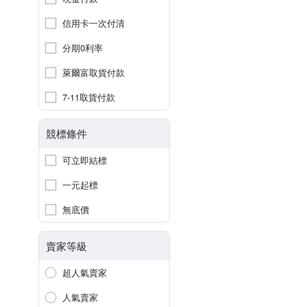
信用卡一次付清
分期0利率
萊爾富取貨付款
7-11取貨付款
競標條件
可立即結標
一元起標
無底價
賣家等級
超人氣賣家
人氣賣家